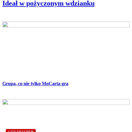
Ideał w pożyczonym wdzianku
CZUŁYM UCHEM
Grupa, co nie tylko MoCarta gra
CZUŁYM UCHEM