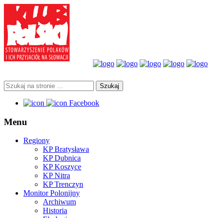
Facebook
Menu
Regiony
KP Bratysława
KP Dubnica
KP Koszyce
KP Nitra
KP Trenczyn
Monitor Polonijny
Archiwum
Historia