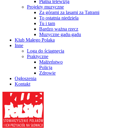
Płatna telewizja
Projekty muzyczne
Za górami za lasami za Tatrami
To ostatnia niedziela
Tu i tam
Bardzo ważna rzecz
Muzyczne gadu-gadu
Klub Małego Polaka
Inne
Loga do ściągnęcia
Praktyczne
Małżeństwo
Policja
Zdrowie
Ogłoszenia
Kontakt