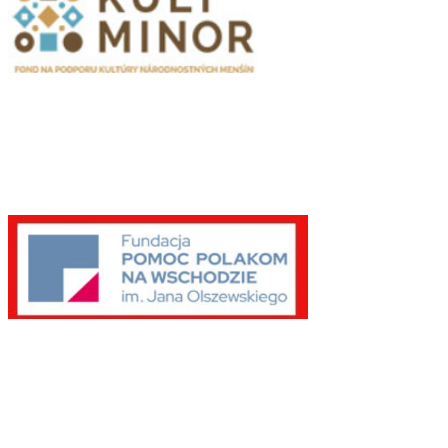
Publikacje wyrażają jedynie poglądy autorów i nie mogą być
utożsamiane z oficjalnym stanowiskiem Senatu RP ani Fundacji
„Pomoc Polakom na Wschodzie” im. Jana Olszewskiego.
Zadanie współfinansowane ze środków Kancelarii Senatu w ramach
sprawowania opieki Senatu Rzeczypospolitej Polskiej nad Polonią i