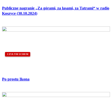
Publiczne nagranie „Za górami, za lasami, za Tatrami“ w radio
Koszyce (30.10.2024)
CZUŁYM UCHEM
Po prostu Ikona