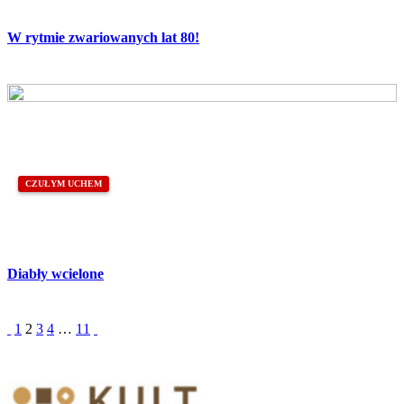
W rytmie zwariowanych lat 80!
CZUŁYM UCHEM
Diabły wcielone
1
2
3
4
…
11
Partnerzy