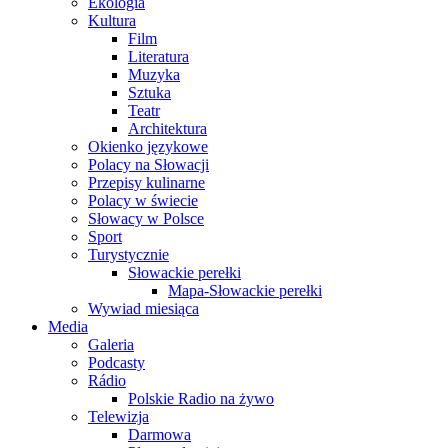
Ekologia
Kultura
Film
Literatura
Muzyka
Sztuka
Teatr
Architektura
Okienko językowe
Polacy na Słowacji
Przepisy kulinarne
Polacy w świecie
Słowacy w Polsce
Sport
Turystycznie
Słowackie perełki
Mapa-Słowackie perełki
Wywiad miesiąca
Media
Galeria
Podcasty
Rádio
Polskie Radio na żywo
Telewizja
Darmowa