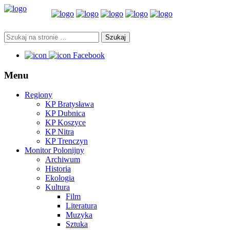
Facebook
Menu
Regiony
KP Bratysława
KP Dubnica
KP Koszyce
KP Nitra
KP Trenczyn
Monitor Polonijny
Archiwum
Historia
Ekologia
Kultura
Film
Literatura
Muzyka
Sztuka