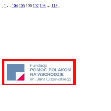
1
…
104
105
106
107
108
…
113
Partnerzy
Publikacje wyrażają jedynie poglądy autorów i nie mogą być
utożsamiane z oficjalnym stanowiskiem Senatu RP ani Fundacji
„Pomoc Polakom na Wschodzie” im. Jana Olszewskiego.
Zadanie współfinansowane ze środków Kancelarii Senatu w ramach