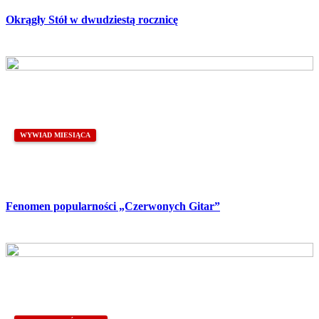
Okrągły Stół w dwudziestą rocznicę
WYWIAD MIESIĄCA
Fenomen popularności „Czerwonych Gitar”