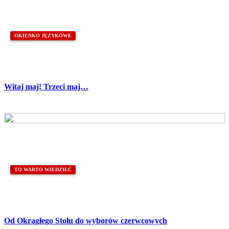
OKIENKO JĘZYKOWE
Witaj maj! Trzeci maj…
TO WARTO WIEDZIEĆ
Od Okrągłego Stołu do wyborów czerwcowych