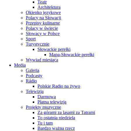
Teatr
Architektura
Okienko językowe
Polacy na Słowacji
Przepisy kulinarne
Polacy w świecie
Słowacy w Polsce
Sport
Turystycznie
Słowackie perełki
Mapa-Słowackie perełki
Wywiad miesiąca
Media
Galeria
Podcasty
Rádio
Polskie Radio na żywo
Telewizja
Darmowa
Płatna telewizja
Projekty muzyczne
Za górami za lasami za Tatrami
To ostatnia niedziela
Tu i tam
Bardzo ważna rzecz