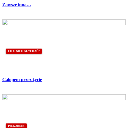
Zawsze inna…
CO U NICH SŁYCHAĆ?
Galopem przez życie
PIEKARNIK