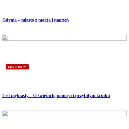
Gdynia – miasto z morza i marzeń
LISTY DO W.
List piętnasty – O świętach, pamięci i przybitym kciuku