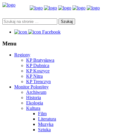
Facebook
Menu
Regiony
KP Bratysława
KP Dubnica
KP Koszyce
KP Nitra
KP Trenczyn
Monitor Polonijny
Archiwum
Historia
Ekologia
Kultura
Film
Literatura
Muzyka
Sztuka