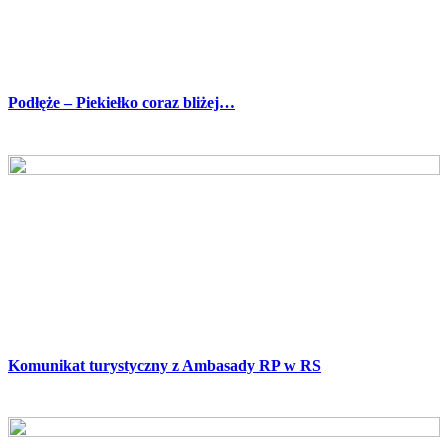
Podłęże – Piekiełko coraz bliżej…
Komunikat turystyczny z Ambasady RP w RS