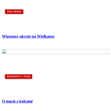
PIEKARNIK
Wiosenny akcent na Wielkanoc
ROZMOWY Z NINĄ
O macie z kolcami