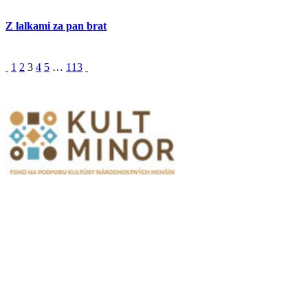
Z lalkami za pan brat
1
2
3
4
5
…
113
Partnerzy
Publikacje wyrażają jedynie poglądy autorów i nie mogą być
utożsamiane z oficjalnym stanowiskiem Senatu RP ani Fundacji
„Pomoc Polakom na Wschodzie” im. Jana Olszewskiego.