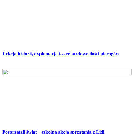
Lekcja historii, dyplomacja i… rekordowe ilości pierogów
Posprzątali świat – szkolna akcja sprzątania z Lidl