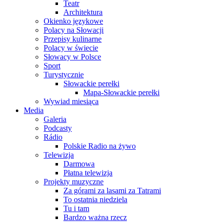
Teatr
Architektura
Okienko językowe
Polacy na Słowacji
Przepisy kulinarne
Polacy w świecie
Słowacy w Polsce
Sport
Turystycznie
Słowackie perełki
Mapa-Słowackie perełki
Wywiad miesiąca
Media
Galeria
Podcasty
Rádio
Polskie Radio na żywo
Telewizja
Darmowa
Płatna telewizja
Projekty muzyczne
Za górami za lasami za Tatrami
To ostatnia niedziela
Tu i tam
Bardzo ważna rzecz