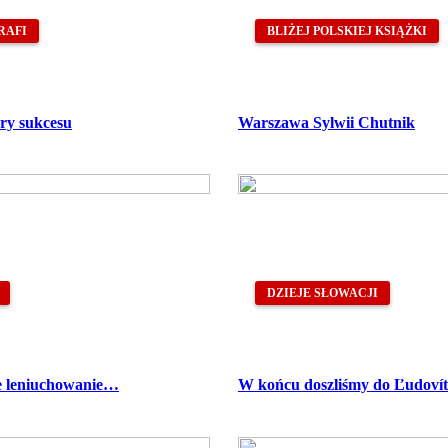
RAFI
BLIŻEJ POLSKIEJ KSIĄŻKI
ry sukcesu
Warszawa Sylwii Chutnik
DZIEJE SŁOWACJI
e leniuchowanie…
W końcu doszliśmy do Ľudovít