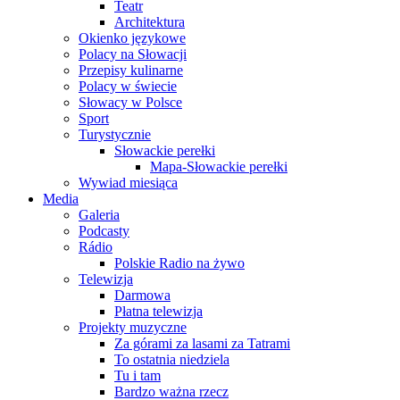
Teatr
Architektura
Okienko językowe
Polacy na Słowacji
Przepisy kulinarne
Polacy w świecie
Słowacy w Polsce
Sport
Turystycznie
Słowackie perełki
Mapa-Słowackie perełki
Wywiad miesiąca
Media
Galeria
Podcasty
Rádio
Polskie Radio na żywo
Telewizja
Darmowa
Płatna telewizja
Projekty muzyczne
Za górami za lasami za Tatrami
To ostatnia niedziela
Tu i tam
Bardzo ważna rzecz