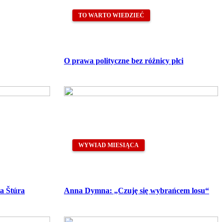
TO WARTO WIEDZIEĆ
O prawa polityczne bez różnicy płci
WYWIAD MIESIĄCA
a Štúra
Anna Dymna: „Czuję się wybrańcem losu“