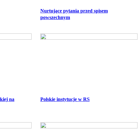
Nurtujące pytania przed spisem
powszechnym
kiej na
Polskie instytucje w RS