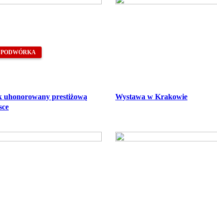
O PODWÓRKA
k uhonorowany prestiżową
Wystawa w Krakowie
sce