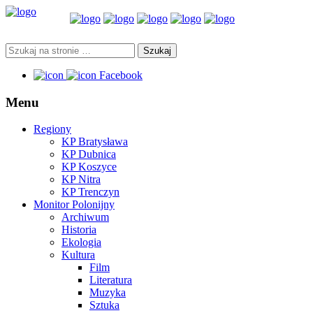
Facebook
Menu
Regiony
KP Bratysława
KP Dubnica
KP Koszyce
KP Nitra
KP Trenczyn
Monitor Polonijny
Archiwum
Historia
Ekologia
Kultura
Film
Literatura
Muzyka
Sztuka