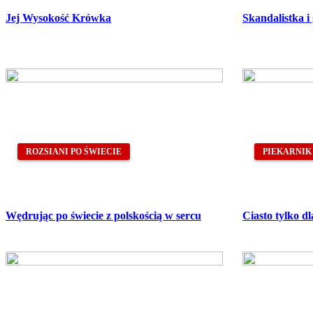
Jej Wysokość Krówka
Skandalistka i
ROZSIANI PO ŚWIECIE
PIEKARNIK
Wędrując po świecie z polskością w sercu
Ciasto tylko d