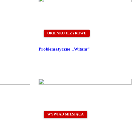
OKIENKO JĘZYKOWE
Problematyczne „Witam”
WYWIAD MIESIĄCA