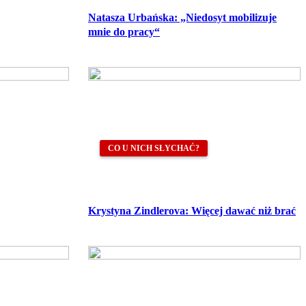
Natasza Urbańska: „Niedosyt mobilizuje
mnie do pracy“
CO U NICH SŁYCHAĆ?
Krystyna Zindlerova: Więcej dawać niż brać