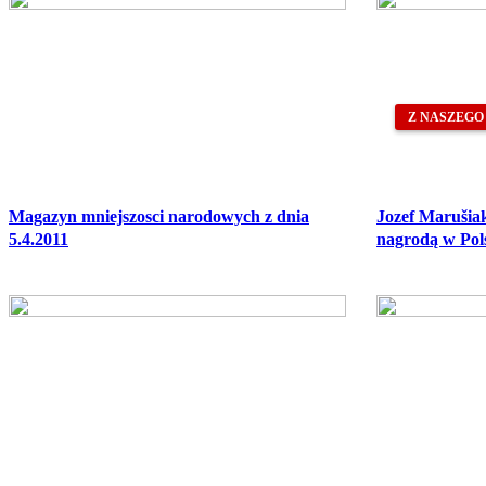
Z NASZEG
Magazyn mniejszosci narodowych z dnia
Jozef Marušia
5.4.2011
nagrodą w Pol