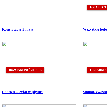
POLAK POT
Konstytucja 3 maja
Wszystkie kolo
ROZSIANI PO ŚWIECIE
PIEKARNIK
Londyn – świat w pigułce
Słodko-kwaśn