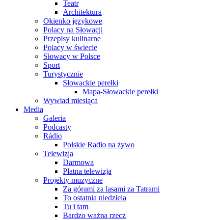
Teatr
Architektura
Okienko językowe
Polacy na Słowacji
Przepisy kulinarne
Polacy w świecie
Słowacy w Polsce
Sport
Turystycznie
Słowackie perełki
Mapa-Słowackie perełki
Wywiad miesiąca
Media
Galeria
Podcasty
Rádio
Polskie Radio na żywo
Telewizja
Darmowa
Płatna telewizja
Projekty muzyczne
Za górami za lasami za Tatrami
To ostatnia niedziela
Tu i tam
Bardzo ważna rzecz