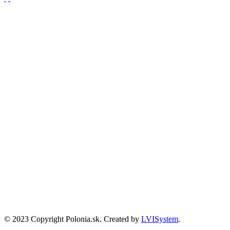
Partnerzy
Publikacje wyrażają jedynie poglądy autorów i nie mogą być
utożsamiane z oficjalnym stanowiskiem Senatu RP ani Fundacji
„Pomoc Polakom na Wschodzie” im. Jana Olszewskiego.
Zadanie współfinansowane ze środków Kancelarii Senatu w ramach
sprawowania opieki Senatu Rzeczypospolitej Polskiej nad Polonią i
Polakami za granicą w 2025 roku.
© 2023 Copyright Polonia.sk. Created by
LVISystem
.