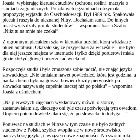
Joasia, wybierając kierunek studiów (ochrona roślin), marzyła o
studiach zagranicznych. Po zdanych egzaminach otrzymała
propozycję wyjazdu do Czechosłowacji. Był 1989 rok. Spakowała
plecak i ruszyła do nieznanej Nitry. „Jechałam sama. Do innych
miast wyjeżdżały grupki studentów” – wspomina Joasia Szabo.
„Nikt tu na mnie nie czekał”.
Z ogromnym plecakiem szła w kierunku uczelni, którą widziała z
okien autobusu. Okazało się, że przyjechała za wcześnie – nie było
dla niej jeszcze miejsca w internacie i tylko dzięki portierowi miała
gdzie złożyć głowę i przeczekać weekend.
Rozpoczęła studia i była zmuszona sobie radzić, nie znając języka
słowackiego. „Nie umiałam nawet powiedzieć, która jest godzina, a
nauka chemii była najgorsza, bowiem każdy pierwiastek po
słowacku nazywa się zupełnie inaczej niż po polsku” – wspomina
Joasia z uśmiechem.
„Na pierwszych zajęciach wykładowcy mówili o stonce,
zastanawiałam się, dlaczego oni tyle czasu poświęcają tym owadom.
Dopiero potem dowiedziałam się, że po słowacku to łodyga…”
Ponieważ na studiach w Nitrze w tym czasie nie było żadnych
studentów z Polski, szybko wtopiła się w nowe środowisko,
nauczyła się języka, nawiązała nowe znajomości. Na swoim roku