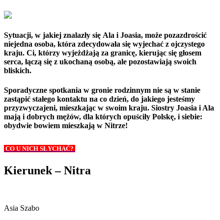
Sytuacji, w jakiej znalazły się
Ala
i
Joasia
, może pozazdrościć
niejedna osoba, która zdecydowała się wyjechać z ojczystego
kraju. Ci, którzy wyjeżdżają za granicę, kierując się głosem
serca, łączą się z ukochaną osobą, ale pozostawiają swoich
bliskich.
Sporadyczne spotkania w gronie rodzinnym nie są w stanie
zastąpić stałego kontaktu na co dzień, do jakiego jesteśmy
przyzwyczajeni, mieszkając w swoim kraju. Siostry Joasia i Ala
mają i dobrych mężów, dla których opuściły Polskę, i siebie:
obydwie bowiem mieszkają w Nitrze!
CO U NICH SŁYCHAĆ?
Kierunek – Nitra
Asia Szabo