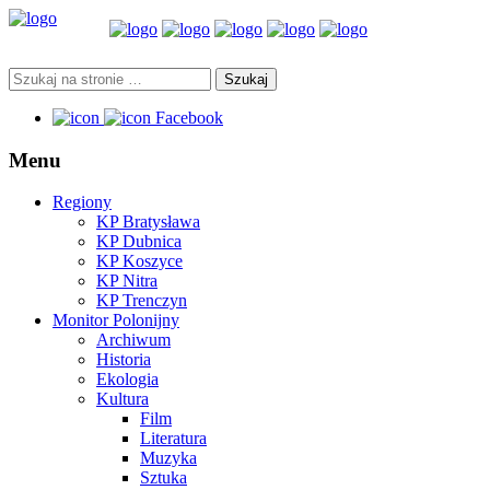
Facebook
Menu
Regiony
KP Bratysława
KP Dubnica
KP Koszyce
KP Nitra
KP Trenczyn
Monitor Polonijny
Archiwum
Historia
Ekologia
Kultura
Film
Literatura
Muzyka
Sztuka