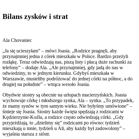
Bilans zysków i strat
Ala Chovaniec
„Ja się ucieszyłam” – mówi Joasia. „Rodzice pragnęli, aby
przynajmniej jedna z córek mieszkała w Polsce. Bardzo przeżyli
rozłąkę. Teraz odwiedzają nas, piszą listy i płacą duże rachunki za
telefony” – dodaje Ala. „Ale przynajmniej, gdy jadą do nas w
odwiedziny, to w jednym kierunku. Gdybyś mieszkała w
Warszawie, musieliby podróżować do jednej córki na północ, a do
drugiej na południe” – wtrąca wesoło Joasia.
Obydwie siostry są obecnie na urlopach macierzyńskich. Joasia
wychowuje córkę i młodszego synka, Ala – synka. „To przypadek,
że mamy synów w tym samym wieku. Nie byłyśmy umówione” –
śmieje się Joasia. Siostry każde święta spędzają z rodzicami w
Kędzierzynie-Koźlu, a rodzice często odwiedzają córki. „Gdy
przyjeżdżają, to „dzielimy się” rodzicami po równo: tydzień
mieszkają u mnie, tydzień u Ali, aby każdy był zadowolony” –
wyjaśnia starsza z sióstr.