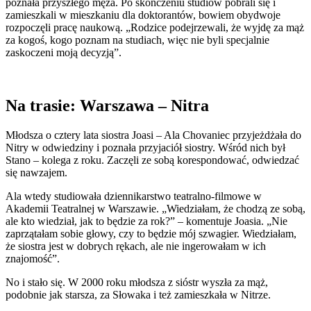
poznała przyszłego męża. Po skończeniu studiów pobrali się i
zamieszkali w mieszkaniu dla doktorantów, bowiem obydwoje
rozpoczęli pracę naukową. „Rodzice podejrzewali, że wyjdę za mąż
za kogoś, kogo poznam na studiach, więc nie byli specjalnie
zaskoczeni moją decyzją”.
Na trasie: Warszawa – Nitra
Młodsza o cztery lata siostra Joasi – Ala Chovaniec przyjeżdżała do
Nitry w odwiedziny i poznała przyjaciół siostry. Wśród nich był
Stano – kolega z roku. Zaczęli ze sobą korespondować, odwiedzać
się nawzajem.
Ala wtedy studiowała dziennikarstwo teatralno-filmowe w
Akademii Teatralnej w Warszawie. „Wiedziałam, że chodzą ze sobą,
ale kto wiedział, jak to będzie za rok?” – komentuje Joasia. „Nie
zaprzątałam sobie głowy, czy to będzie mój szwagier. Wiedziałam,
że siostra jest w dobrych rękach, ale nie ingerowałam w ich
znajomość”.
No i stało się. W 2000 roku młodsza z sióstr wyszła za mąż,
podobnie jak starsza, za Słowaka i też zamieszkała w Nitrze.