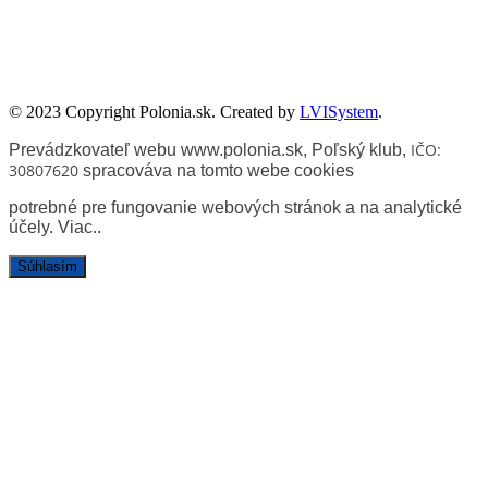
sprawowania opieki Senatu Rzeczypospolitej Polskiej nad Polonią i
Polakami za granicą w 2025 roku.
© 2023 Copyright Polonia.sk. Created by
LVISystem
.
IČO:
Prevádzkovateľ webu www.polonia.sk, Poľský klub
,
30807620
spracováva na tomto webe cookies
potrebné pre fungovanie webových stránok a na analytické
účely.
Viac.
.
Súhlasím