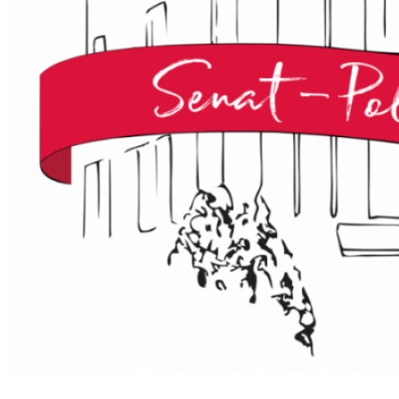
Zadanie współfinansowane ze środków Kancelarii Senatu w ramach