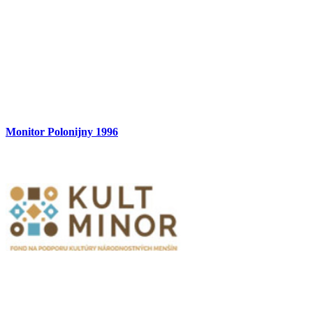
Monitor Polonijny 1996
Partnerzy
Publikacje wyrażają jedynie poglądy autorów i nie mogą być
utożsamiane z oficjalnym stanowiskiem Senatu RP ani Fundacji
„Pomoc Polakom na Wschodzie” im. Jana Olszewskiego.