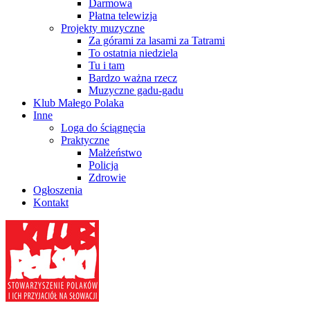
Darmowa
Płatna telewizja
Projekty muzyczne
Za górami za lasami za Tatrami
To ostatnia niedziela
Tu i tam
Bardzo ważna rzecz
Muzyczne gadu-gadu
Klub Małego Polaka
Inne
Loga do ściągnęcia
Praktyczne
Małżeństwo
Policja
Zdrowie
Ogłoszenia
Kontakt