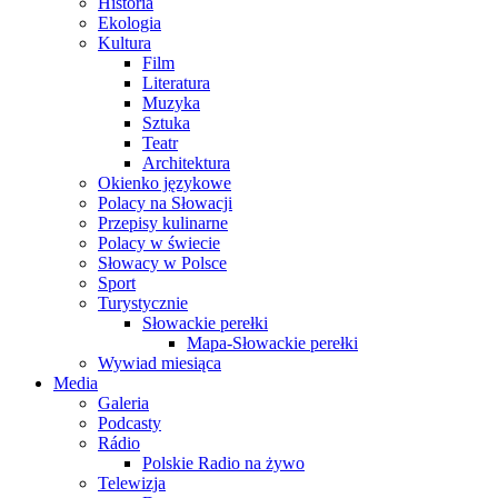
Historia
Ekologia
Kultura
Film
Literatura
Muzyka
Sztuka
Teatr
Architektura
Okienko językowe
Polacy na Słowacji
Przepisy kulinarne
Polacy w świecie
Słowacy w Polsce
Sport
Turystycznie
Słowackie perełki
Mapa-Słowackie perełki
Wywiad miesiąca
Media
Galeria
Podcasty
Rádio
Polskie Radio na żywo
Telewizja