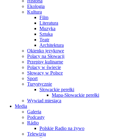
Historia
Ekologia
Kultura
Film
Literatura
Muzyka
Sztuka
Teatr
Architektura
Okienko językowe
Polacy na Słowacji
Przepisy kulinarne
Polacy w świecie
Słowacy w Polsce
Sport
Turystycznie
Słowackie perełki
Mapa-Słowackie perełki
Wywiad miesiąca
Media
Galeria
Podcasty
Rádio
Polskie Radio na żywo
Telewizja