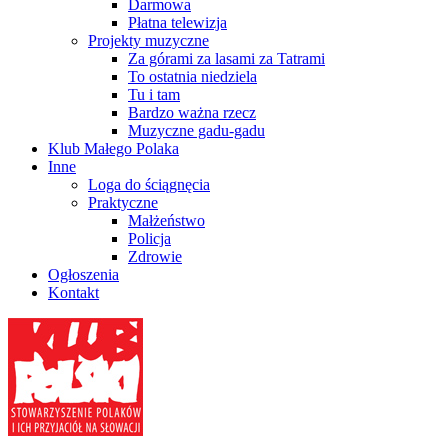
Darmowa
Płatna telewizja
Projekty muzyczne
Za górami za lasami za Tatrami
To ostatnia niedziela
Tu i tam
Bardzo ważna rzecz
Muzyczne gadu-gadu
Klub Małego Polaka
Inne
Loga do ściągnęcia
Praktyczne
Małżeństwo
Policja
Zdrowie
Ogłoszenia
Kontakt