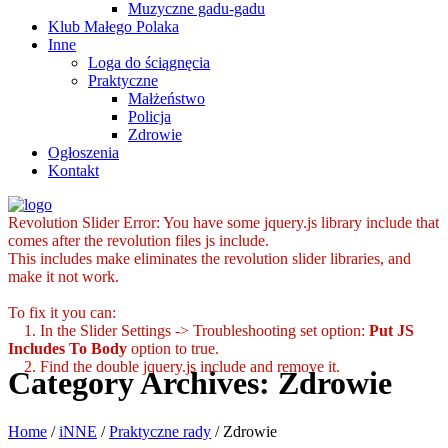
Muzyczne gadu-gadu
Klub Małego Polaka
Inne
Loga do ściągnęcia
Praktyczne
Małżeństwo
Policja
Zdrowie
Ogłoszenia
Kontakt
Revolution Slider Error: You have some jquery.js library include that
comes after the revolution files js include.
This includes make eliminates the revolution slider libraries, and
make it not work.
To fix it you can:
1. In the Slider Settings -> Troubleshooting set option:
Put JS
Includes To Body
option to true.
2. Find the double jquery.js include and remove it.
Category Archives:
Zdrowie
Home
/
iNNE
/
Praktyczne rady
/
Zdrowie