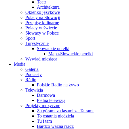
Teatr
Architektura
Okienko językowe
Polacy na Słowacji
Przepisy kulinarne
Polacy w świecie
Słowacy w Polsce
Sport
Turystycznie
Słowackie perełki
Mapa-Słowackie perełki
Wywiad miesiąca
Media
Galeria
Podcasty
Rádio
Polskie Radio na żywo
Telewizja
Darmowa
Płatna telewizja
Projekty muzyczne
Za górami za lasami za Tatrami
To ostatnia niedziela
Tu i tam
Bardzo ważna rzecz