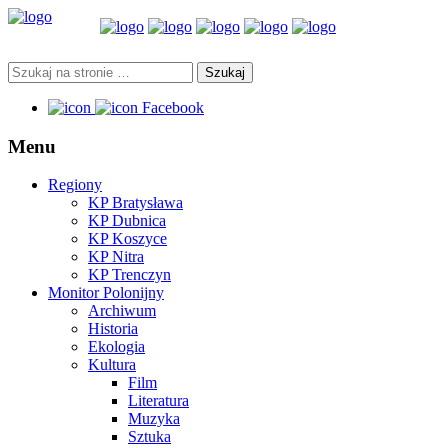
Facebook
Menu
Regiony
KP Bratysława
KP Dubnica
KP Koszyce
KP Nitra
KP Trenczyn
Monitor Polonijny
Archiwum
Historia
Ekologia
Kultura
Film
Literatura
Muzyka
Sztuka