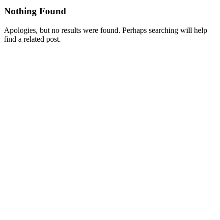
Nothing Found
Apologies, but no results were found. Perhaps searching will help
find a related post.
Partnerzy
Publikacje wyrażają jedynie poglądy autorów i nie mogą być
utożsamiane z oficjalnym stanowiskiem Senatu RP ani Fundacji
„Pomoc Polakom na Wschodzie” im. Jana Olszewskiego.
Zadanie współfinansowane ze środków Kancelarii Senatu w ramach
sprawowania opieki Senatu Rzeczypospolitej Polskiej nad Polonią i