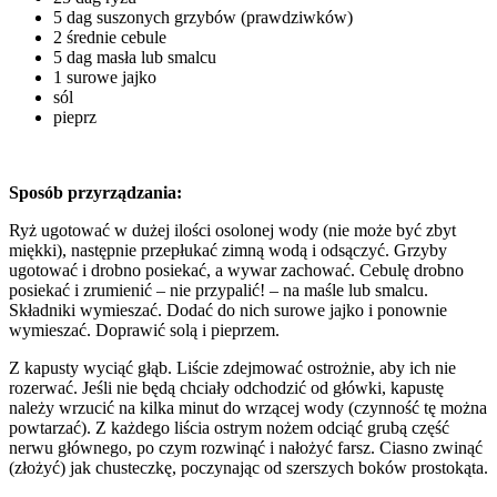
5 dag suszonych grzybów (prawdziwków)
2 średnie cebule
5 dag masła lub smalcu
1 surowe jajko
sól
pieprz
Sposób przyrządzania:
Ryż ugotować w dużej ilości osolonej wody (nie może być zbyt
miękki), następnie przepłukać zimną wodą i odsączyć. Grzyby
ugotować i drobno posiekać, a wywar zachować. Cebulę drobno
posiekać i zrumienić – nie przypalić! – na maśle lub smalcu.
Składniki wymieszać. Dodać do nich surowe jajko i ponownie
wymieszać. Doprawić solą i pieprzem.
Z kapusty wyciąć głąb. Liście zdejmować ostrożnie, aby ich nie
rozerwać. Jeśli nie będą chciały odchodzić od główki, kapustę
należy wrzucić na kilka minut do wrzącej wody (czynność tę można
powtarzać). Z każdego liścia ostrym nożem odciąć grubą część
nerwu głównego, po czym rozwi­nąć i nałożyć farsz. Ciasno zwinąć
(złożyć) jak chusteczkę, poczynając od szerszych boków prostokąta.