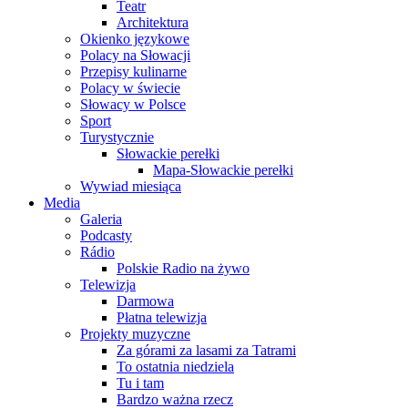
Teatr
Architektura
Okienko językowe
Polacy na Słowacji
Przepisy kulinarne
Polacy w świecie
Słowacy w Polsce
Sport
Turystycznie
Słowackie perełki
Mapa-Słowackie perełki
Wywiad miesiąca
Media
Galeria
Podcasty
Rádio
Polskie Radio na żywo
Telewizja
Darmowa
Płatna telewizja
Projekty muzyczne
Za górami za lasami za Tatrami
To ostatnia niedziela
Tu i tam
Bardzo ważna rzecz