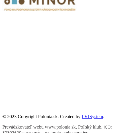
Publikacje wyrażają jedynie poglądy autorów i nie mogą być
utożsamiane z oficjalnym stanowiskiem Senatu RP ani Fundacji
„Pomoc Polakom na Wschodzie” im. Jana Olszewskiego.
Zadanie współfinansowane ze środków Kancelarii Senatu w ramach
sprawowania opieki Senatu Rzeczypospolitej Polskiej nad Polonią i
Polakami za granicą w 2025 roku.
© 2023 Copyright Polonia.sk. Created by
LVISystem
.
IČO:
Prevádzkovateľ webu www.polonia.sk, Poľský klub
,
30807620
spracováva na tomto webe cookies