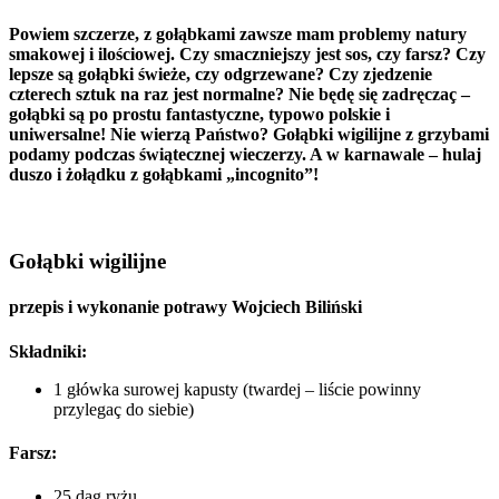
Powiem szczerze, z gołąbkami zawsze mam problemy natury
smakowej i ilościowej. Czy smaczniejszy jest sos, czy farsz? Czy
lepsze są gołąbki świeże, czy odgrzewane? Czy zjedzenie
czterech sztuk na raz jest normalne? Nie będę się zadręczaç –
gołąbki są po prostu fantastyczne, typowo polskie i
uniwersalne! Nie wierzą Państwo? Gołąbki wigilijne z grzybami
podamy podczas świątecznej wieczerzy. A w karnawale – hulaj
duszo i żołądku z gołąbkami „incognito”!
Gołąbki wigilijne
przepis i wykonanie potrawy
Wojciech Biliński
Składniki:
1 główka surowej kapusty (twardej – liście powinny
przylegaç do siebie)
Farsz:
25 dag ryżu