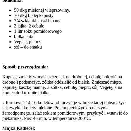
Składniki:
50 dkg mielonej wieprzowiny,
70 dkg białej kapusty
3/4 szklanki kaszki many
3 jajka, 2 cebule
1 litr soku pomido­ro­wego
bułka tarta
Vegeta, pieprz
sól – do smaku
Sposób przyrządzania:
Kapustę zmielić w malakserze jak najdrobniej, cebulę pokroić na
drobno i podsmażyć, żółtka oddzielić od białek. Zmieszać mięso,
kapustę, kaszkę mannę, 3 żółtka, cebulę, pieprz, sól, Vegetę, a na
koniec dodać ubite białka.
Uformować 14-16 kotletów, obtoczyć je w bułce tartej i obsmażyć
jak zwykłe kotlety mielone. Potem przeło­żyć do naczynia
żaroodpornego, zalać sokiem pomidorowym, przykryć i wstawić do
piekarnika. Piec 45 min. w temperaturze 200°C.
Majka Kadleček