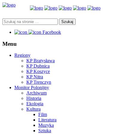
Facebook
Menu
Regiony
KP Bratysława
KP Dubnica
KP Koszyce
KP Nitra
KP Trenczyn
Monitor Polonijny
Archiwum
Historia
Ekologia
Kultura
Film
Literatura
Muzyka
Sztuka