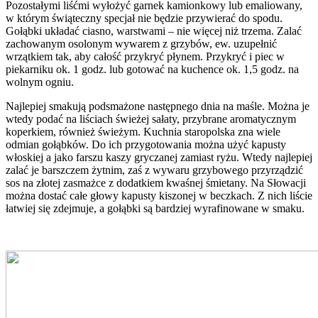
Pozostałymi liśćmi wyłożyć garnek kamionkowy lub emaliowany,
w którym świąteczny specjał nie będzie przywierać do spodu.
Gołąbki układać ciasno, warstwami – nie więcej niż trzema. Zalać
zachowanym osolonym wywarem z grzybów, ew. uzupełnić
wrzątkiem tak, aby całość przykryć płynem. Przykryć i piec w
piekarniku ok. 1 godz. lub gotować na kuchence ok. 1,5 godz. na
wolnym ogniu.
Najlepiej smakują podsmażone następnego dnia na maśle. Można je
wtedy podać na liściach świeżej sałaty, przybrane aromatycznym
koperkiem, również świeżym. Kuchnia staropolska zna wiele
odmian gołąbków. Do ich przygotowania można użyć kapusty
włoskiej a jako farszu kaszy gryczanej zamiast ryżu. Wtedy najlepiej
zalać je barszczem żytnim, zaś z wywaru grzybowego przyrządzić
sos na złotej zasmażce z dodatkiem kwaśnej śmietany. Na Słowacji
można dostać całe głowy kapusty kiszonej w beczkach. Z nich liście
łatwiej się zdejmuje, a gołąbki są bardziej wyrafinowane w smaku.