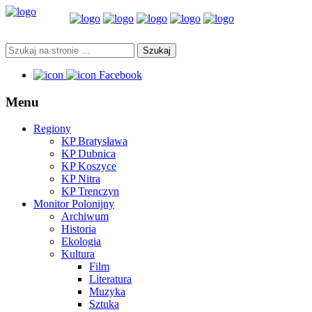
Facebook
Menu
Regiony
KP Bratysława
KP Dubnica
KP Koszyce
KP Nitra
KP Trenczyn
Monitor Polonijny
Archiwum
Historia
Ekologia
Kultura
Film
Literatura
Muzyka
Sztuka