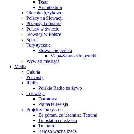
Teatr
Architektura
Okienko językowe
Polacy na Słowacji
Przepisy kulinarne
Polacy w świecie
Słowacy w Polsce
Sport
Turystycznie
Słowackie perełki
Mapa-Słowackie perełki
Wywiad miesiąca
Media
Galeria
Podcasty
Rádio
Polskie Radio na żywo
Telewizja
Darmowa
Płatna telewizja
Projekty muzyczne
Za górami za lasami za Tatrami
To ostatnia niedziela
Tu i tam
Bardzo ważna rzecz