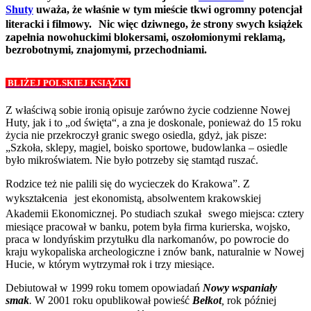
Shuty
uważa, że właśnie w tym mieście tkwi ogromny potencjał
literacki i filmowy. Nic więc dziwnego, że strony swych książek
zapełnia nowohuckimi blokersami, oszołomionymi reklamą,
bezrobotnymi, znajomymi, przechodniami.
BLIŻEJ POLSKIEJ KSIĄŻKI
Z właściwą sobie ironią opisuje zarówno życie codzienne Nowej
Huty, jak i to „od święta“, a zna je doskonale, ponieważ do 15 roku
życia nie przekroczył granic swego osiedla, gdyż, jak pisze:
„Szkoła, sklepy, magiel, boisko sportowe, budowlanka – osiedle
było mikroświatem. Nie było potrzeby się stamtąd ruszać.
Rodzice też nie palili się do wycieczek do Krakowa”. Z
wykształcenia jest ekonomistą, absolwentem krakowskiej
Akademii Ekonomicznej. Po studiach szukał swego miejsca: cztery
miesiące pracował w banku, potem była firma kurierska, wojsko,
praca w londyńskim przytułku dla narkomanów, po powrocie do
kraju wykopaliska archeologiczne i znów bank, naturalnie w Nowej
Hucie, w którym wytrzymał rok i trzy miesiące.
Debiutował w 1999 roku tomem opowiadań
Nowy wspaniały
smak
.
W 2001 roku opublikował powieść
Bełkot
,
rok później