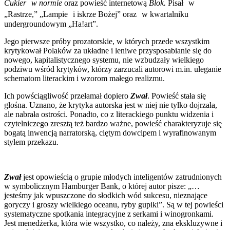
Cukier w normie
oraz powieść internetową
Blok.
Pisał w
„Rastrze,” „Lampie i iskrze Bożej” oraz w kwartalniku
undergroundowym „Ha!art”.
Jego pierwsze próby prozatorskie, w których przede wszystkim
krytykował Polaków za układne i leniwe przysposabianie się do
nowego, kapitalistycznego systemu, nie wzbudzały wielkiego
podziwu wśród krytyków, którzy zarzucali autorowi m.in. uleganie
schematom literackim i wzorom małego realizmu.
Ich powściągliwość przełamał dopiero
Zwał
. Powieść stała się
głośna. Uznano, że krytyka autorska jest w niej nie tylko dojrzała,
ale nabrała ostrości. Ponadto, co z literackiego punktu widzenia i
czytelniczego zresztą też bardzo ważne, powieść charakteryzuje się
bogatą inwencją narratorską, ciętym dowcipem i wyrafinowanym
stylem przekazu.
Zwał
jest opowieścią o grupie młodych inteligentów zatrudnionych
w symbolicznym Hamburger Bank, o której autor pisze: „…
jesteśmy jak wpuszczone do słodkich wód sukcesu, nieznające
goryczy i groszy wielkiego oceanu, ryby gupiki”. Są w tej powieści
systematyczne spotkania integracyjne z serkami i winogronkami.
Jest menedżerka, która wie wszystko, co należy, zna ekskluzywne i