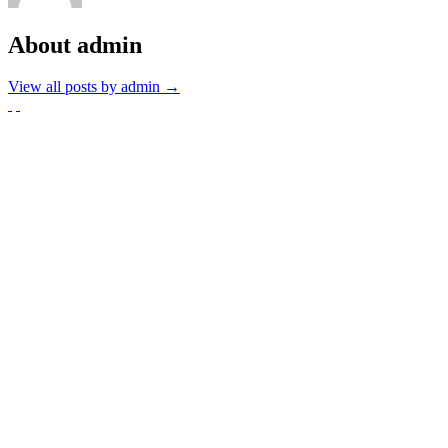
About admin
View all posts by admin
→
Partnerzy
Publikacje wyrażają jedynie poglądy autorów i nie mogą być
utożsamiane z oficjalnym stanowiskiem Senatu RP ani Fundacji
„Pomoc Polakom na Wschodzie” im. Jana Olszewskiego.
Zadanie współfinansowane ze środków Kancelarii Senatu w ramach