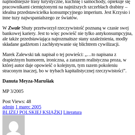
najmodniejsze trasy turystyczne, kuchnię i samochody, opiekuje się
pracownikami ciemiężonymi na najniższych szczeblach drabiny –
idealna przedstawicielka konsumpcyjnego imperium. Jest Krzysio i
inne tuzy najwspanialszego ze światów.
W
Zwale
Shuty przetworzył rzeczywistość poznaną w czasie swej
bankowej kariery. Jest to więc powieść nie tylko antykonsumpcyjna,
ale także przedstawiająca najrozmaitsze stany uzależnienia, modły
składane gadżetom i zachłystywanie się blichtrem cywilizacji.
Marek Zalewski tak napisał o tej powieści: „…to napisana z
drapieżnym humorem, ironiczna, a zarazem realistyczna proza, w
której autor daje opowieść o kolejnym, tym razem pokoleniu
straconym inaczej, bo w trybach kapitalistycznej rzeczywistości”.
Danuta Meyza-Marušiak
MP 3/2005
Post Views:
48
admin
1
marec
2005
BLIŻEJ POLSKIEJ KSIĄŻKI
Literatura