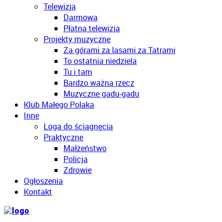
Telewizja
Darmowa
Płatna telewizja
Projekty muzyczne
Za górami za lasami za Tatrami
To ostatnia niedziela
Tu i tam
Bardzo ważna rzecz
Muzyczne gadu-gadu
Klub Małego Polaka
Inne
Loga do ściągnęcia
Praktyczne
Małżeństwo
Policja
Zdrowie
Ogłoszenia
Kontakt