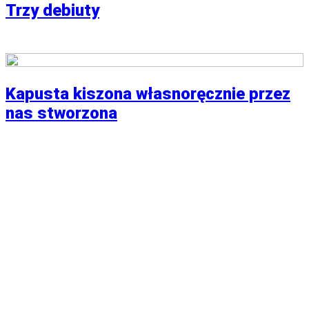
Trzy debiuty
Kapusta kiszona własnoręcznie przez
nas stworzona
PIEKARNIK
Partnerzy
Publikacje wyrażają jedynie poglądy autorów i nie mogą być
utożsamiane z oficjalnym stanowiskiem Senatu RP ani
Fundacji „Pomoc Polakom na Wschodzie” im. Jana
Olszewskiego.