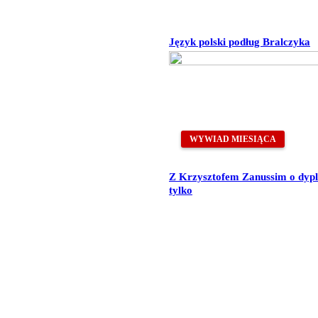
Język polski podług Bralczyka
WYWIAD MIESIĄCA
Z Krzysztofem Zanussim o dyplo
tylko
amiane z oficjalnym stanowiskiem Senatu RP ani Fundacji „Pomoc Pola