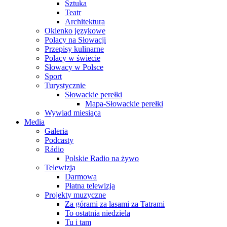
Sztuka
Teatr
Architektura
Okienko językowe
Polacy na Słowacji
Przepisy kulinarne
Polacy w świecie
Słowacy w Polsce
Sport
Turystycznie
Słowackie perełki
Mapa-Słowackie perełki
Wywiad miesiąca
Media
Galeria
Podcasty
Rádio
Polskie Radio na żywo
Telewizja
Darmowa
Płatna telewizja
Projekty muzyczne
Za górami za lasami za Tatrami
To ostatnia niedziela
Tu i tam