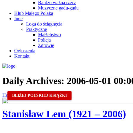
Bardzo ważna rzecz
Muzyczne gadu-gadu
Klub Małego Polaka
Inne
Loga do ściągnęcia
Praktyczne
Małżeństwo
Policja
Zdrowie
Ogłoszenia
Kontakt
Daily Archives:
2006-05-01 00:0
Home
/
2006
/
máj
/
01
BLIŻEJ POLSKIEJ KSIĄŻKI
Stanisław Lem (1921 – 2006)