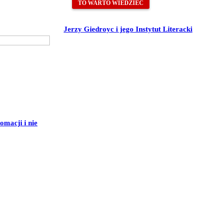
TO WARTO WIEDZIEĆ
Jerzy Giedroyc i jego Instytut Literacki
macji i nie
kom na Wschodzie” im. Jana Olszewskiego.