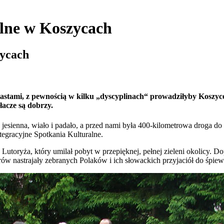
alne w Koszycach
zycach
stami, z pewnością w kilku „dyscyplinach“ prowadziłyby Koszyce. 
łacze są dobrzy.
 jesienna, wiało i padało, a przed nami była 400-kilometrowa droga d
egracyjne Spotkania Kulturalne.
 Lutoryża, który umilał pobyt w przepięknej, pełnej zieleni okolicy.
w nastrajały zebranych Polaków i ich słowackich przyjaciół do śpiewu