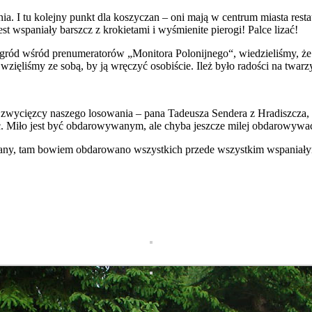
 I tu kolejny punkt dla koszyczan – oni mają w centrum miasta resta
st wspaniały barszcz z krokietami i wyśmienite pierogi! Palce lizać!
gród wśród prenumeratorów „Monitora Polonijnego“, wiedzieliśmy, że
ięliśmy ze sobą, by ją wręczyć osobiście. Ileż było radości na twarzy
 zwycięzcy naszego losowania – pana Tadeusza Sendera z Hradiszcza, 
yc. Miło jest być obdarowywanym, ale chyba jeszcze milej obdarowywa
any, tam bowiem obdarowano wszystkich przede wszystkim wspaniałym 