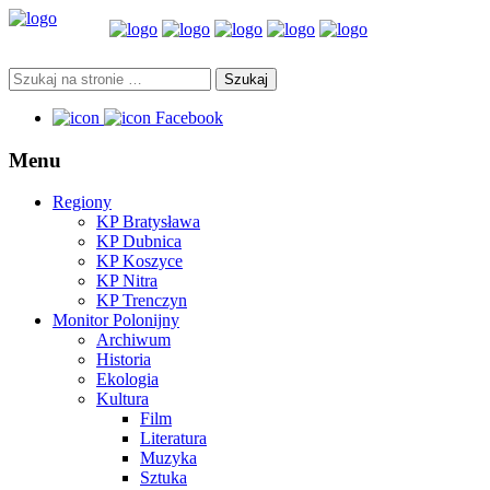
Facebook
Menu
Regiony
KP Bratysława
KP Dubnica
KP Koszyce
KP Nitra
KP Trenczyn
Monitor Polonijny
Archiwum
Historia
Ekologia
Kultura
Film
Literatura
Muzyka
Sztuka