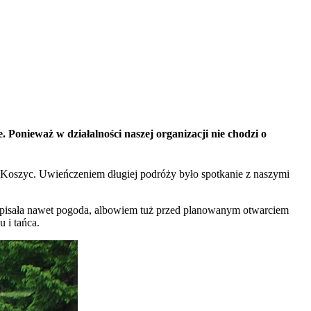
Ponieważ w działalności naszej organizacji nie chodzi o
o Koszyc. Uwieńczeniem długiej podróży było spotkanie z naszymi
 Dopisała nawet pogoda, albowiem tuż przed planowanym otwarciem
 i tańca.