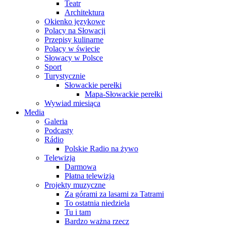
Teatr
Architektura
Okienko językowe
Polacy na Słowacji
Przepisy kulinarne
Polacy w świecie
Słowacy w Polsce
Sport
Turystycznie
Słowackie perełki
Mapa-Słowackie perełki
Wywiad miesiąca
Media
Galeria
Podcasty
Rádio
Polskie Radio na żywo
Telewizja
Darmowa
Płatna telewizja
Projekty muzyczne
Za górami za lasami za Tatrami
To ostatnia niedziela
Tu i tam
Bardzo ważna rzecz