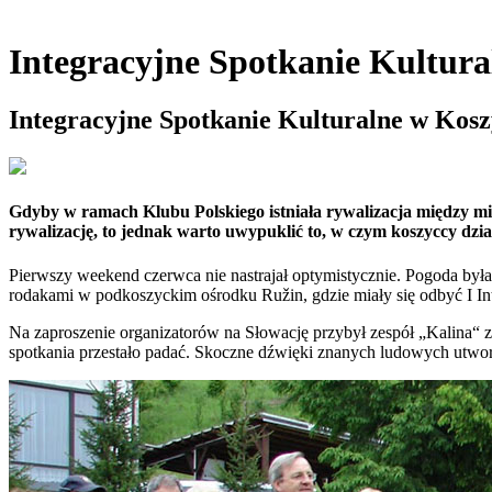
Integracyjne Spotkanie Kultur
Integracyjne Spotkanie Kulturalne w Kos
Gdyby w ramach Klubu Polskiego istniała rywalizacja między mia
rywalizację, to jednak warto uwypuklić to, w czym koszyccy dzia
Pierwszy weekend czerwca nie nastrajał optymistycznie. Pogoda była
rodakami w podkoszyckim ośrodku Ružin, gdzie miały się odbyć I Int
Na zaproszenie organizatorów na Słowację przybył zespół „Kalina“ z
spotkania przestało padać. Skoczne dźwięki znanych ludowych utworó