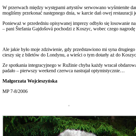
W przerwach między występami artystów serwowano wyśmienite dania.
mogliśmy przekonać następnego dnia, w karcie dań owej restauracji je
Ponieważ w przededniu opisywanej imprezy odbyło się losowanie na
– pani Štefania Gajdošová pochodzi z Koszyc, wobec czego nagrodę wz
Ale jakie było moje zdziwienie, gdy przedstawiono mi syna drugiego
cieszy się z biletów do Londynu, a wieści o tym dotarły aż do Kosz
Ze spotkania integracyjnego w Ružinie chyba każdy wracał obdarow
padało – pierwszy weekend czerwca nastrajał optymistycznie…
Małgorzata Wojcieszyńska
MP 7-8/2006