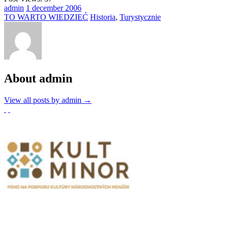
admin
1
december
2006
TO WARTO WIEDZIEĆ
Historia
,
Turystycznie
About admin
View all posts by admin
→
Partnerzy
Publikacje wyrażają jedynie poglądy autorów i nie mogą być
utożsamiane z oficjalnym stanowiskiem Senatu RP ani Fundacji