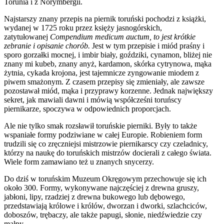
Torunia i z Norymbergii.
Najstarszy znany przepis na piernik toruński pochodzi z książki,
wydanej w 1725 roku przez księży jasnogórskich,
zatytułowanej
Compendium medicum auctum, to jest krótkie
zebranie i opisanie chorób.
Jest w tym przepisie i miód praśny i
sporo gorzałki mocnej, i imbir biały, goździki, cynamon, bliżej nie
znany mi kubeb, znany anyż, kardamon, skórka cytrynowa, mąka
żytnia, cykada krojona, jest tajemnicze zyngowanie miodem z
piwem smażonym. Z czasem przepisy się zmieniały, ale zawsze
pozostawał miód, mąka i przyprawy korzenne. Jednak największy
sekret, jak mawiali dawni i mówią współcześni toruńscy
piernikarze, spoczywa w odpowiednich proporcjach.
Ale nie tylko smak rozsławił toruńskie pierniki. Były to także
wspaniałe formy podziwiane w całej Europie. Robieniem form
trudzili się co zręczniejsi mistrzowie piernikarscy czy czeladnicy,
którzy na naukę do toruńskich mistrzów docierali z całego świata.
Wiele form zamawiano też u znanych snycerzy.
Do dziś w toruńskim Muzeum Okręgowym przechowuje się ich
około 300. Formy, wykonywane najczęściej z drewna gruszy,
jabłoni, lipy, rzadziej z drewna bukowego lub dębowego,
przedstawiają królowe i królów, dworzan i dworki, szlachciców,
doboszów, trębaczy, ale także papugi, słonie, niedźwiedzie czy
małpy.