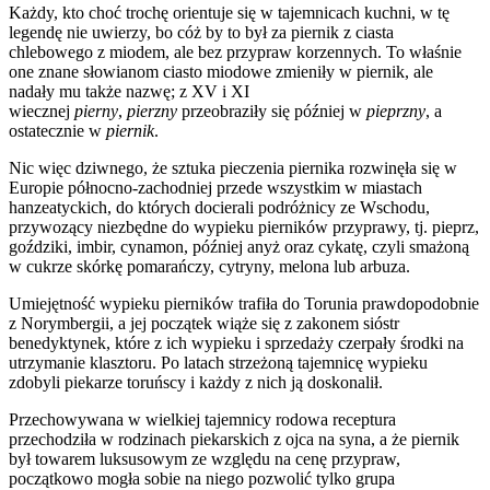
Każdy, kto choć trochę orientuje się w tajemnicach kuchni, w tę
legendę nie uwierzy, bo cóż by to był za piernik z ciasta
chlebowego z miodem, ale bez przypraw korzennych. To właśnie
one znane słowianom ciasto miodowe zmieniły w piernik, ale
nadały mu także nazwę; z XV i XI
wiecznej
pierny
,
pierzny
przeobraziły się później w
pieprzny
, a
ostatecznie w
piernik
.
Nic więc dziwnego, że sztuka pieczenia piernika rozwinęła się w
Europie północno-zachodniej przede wszystkim w miastach
hanzeatyckich, do których docierali podróżnicy ze Wschodu,
przywozący niezbędne do wypieku pierników przyprawy, tj. pieprz,
goździki, imbir, cynamon, później anyż oraz cykatę, czyli smażoną
w cukrze skórkę pomarańczy, cytryny, melona lub arbuza.
Umiejętność wypieku pierników trafiła do Torunia prawdopodobnie
z Norymbergii, a jej początek wiąże się z zakonem sióstr
benedyktynek, które z ich wypieku i sprzedaży czerpały środki na
utrzymanie klasztoru. Po latach strzeżoną tajemnicę wypieku
zdobyli piekarze toruńscy i każdy z nich ją doskonalił.
Przechowywana w wielkiej tajemnicy rodowa receptura
przechodziła w rodzinach piekarskich z ojca na syna, a że piernik
był towarem luksusowym ze względu na cenę przypraw,
początkowo mogła sobie na niego pozwolić tylko grupa