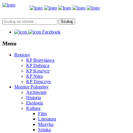
Facebook
Menu
Regiony
KP Bratysława
KP Dubnica
KP Koszyce
KP Nitra
KP Trenczyn
Monitor Polonijny
Archiwum
Historia
Ekologia
Kultura
Film
Literatura
Muzyka
Sztuka