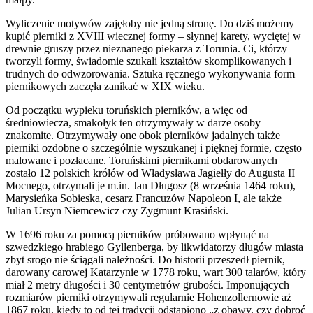
Wyliczenie motywów zajęłoby nie jedną stronę. Do dziś możemy
kupić pierniki z XVIII wiecznej formy – słynnej karety, wyciętej w
drewnie gruszy przez nieznanego piekarza z Torunia. Ci, którzy
tworzyli formy, świadomie szukali kształtów skomplikowanych i
trudnych do odwzorowania. Sztuka ręcznego wykonywania form
piernikowych zaczęła zanikać w XIX wieku.
Od początku wypieku toruńskich pierników, a więc od
średniowiecza, smakołyk ten otrzymywały w darze osoby
znakomite. Otrzymywały one obok pierników jadalnych także
pierniki ozdobne o szczególnie wyszukanej i pięknej formie, często
malowane i pozłacane. Toruńskimi piernikami obdarowanych
zostało 12 polskich królów od Władysława Jagiełły do Augusta II
Mocnego, otrzymali je m.in. Jan Długosz (8 września 1464 roku),
Marysieńka Sobieska, cesarz Francuzów Napoleon I, ale także
Julian Ursyn Niemcewicz czy Zygmunt Krasiński.
W 1696 roku za pomocą pierników próbowano wpłynąć na
szwedzkiego hrabiego Gyllenberga, by likwidatorzy długów miasta
zbyt srogo nie ściągali należności. Do historii przeszedł piernik,
darowany carowej Katarzynie w 1778 roku, wart 300 talarów, który
miał 2 metry długości i 30 centymetrów grubości. Imponujących
rozmiarów pierniki otrzymywali regularnie Hohenzollernowie aż
1867 roku, kiedy to od tej tradycji odstąpiono „z obawy, czy dobroć