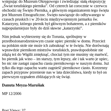
wstępując do Muzeum Okręgowego i zwiedzając stałą ekspozycję
„Świat toruńskiego piernika”. Od czterech lat corocznie w czerwcu
obchodzi się Święto Piernika, a głównym organizatorem tego święta
jest Muzeum Etnograficzne. Święto nawiązuje do odbywanego w
czasach pruskich i w 20-leciu międzywojennym jarmarku św.
Katarzyny, którego piernik był głównym bohaterem, a z pierników
najpopularniejsze były do dziś sławne „katarzynki”.
Nim jednak wybierzemy się do Torunia, spróbujmy w
przedbożonarodzeniowym czasie upiec pierniki w domu. Przecież
na polskim stole nie może ich zabraknąć w te święta. Nie dorównają
wprawdzie piernikom mistrzów toruńskich, prawdopodobnie nie
zdążą też do Wigilii zmięknąć, chociaż tym nie musimy się martwić,
bo piernik jak wino – im starszy, tym lepszy, ale i tak warto je upiec,
bo nic nie zastąpi zapachu ciasta piernikowego w naszym domu. Już
tylko dla tego zapachu warto zagnieść piernikowe ciasto. Korzenny
zapach przypraw przeniesie nas w lata dzieciństwa, kiedy to był on
pierwszym sygnałem zbliżających się świąt.
Danuta Meyza-Marušiak
MP 12/2006
Post Views:
37