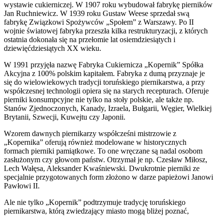
wystawie cukierniczej. W 1907 roku wybudował fabrykę pierników
Jan Ruchniewicz. W 1939 roku Gustaw Weese sprzedał swą
fabrykę Związkowi Spożywców „Społem” z Warszawy. Po II
wojnie światowej fabryka przeszła kilka restrukturyzacji, z których
ostatnia dokonała się na przełomie lat osiemdziesiątych i
dziewięćdziesiątych XX wieku.
W 1991 przyjęła nazwę Fabryka Cukiernicza „Kopernik” Spółka
Akcyjna z 100% polskim kapitałem. Fabryka z dumą przyznaje je
się do wielowiekowych tradycji toruńskiego piernikarstwa, a przy
współczesnej technologii opiera się na starych recepturach. Oferuje
pierniki konsumpcyjne nie tylko na stoły polskie, ale także np.
Stanów Zjednoczonych, Kanady, Izraela, Bułgarii, Węgier, Wielkiej
Brytanii, Szwecji, Kuwejtu czy Japonii.
Wzorem dawnych piernikarzy współcześni mistrzowie z
„Kopernika” oferują również modelowane w historycznych
formach pierniki pamiątkowe. To one wręczane są nadal osobom
zasłużonym czy głowom państw. Otrzymał je np. Czesław Miłosz,
Lech Wałęsa, Aleksander Kwaśniewski. Dwukrotnie pierniki ze
specjalnie przygotowanych form złożono w darze papieżowi Janowi
Pawłowi II.
Ale nie tylko „Kopernik” podtrzymuje tradycję toruńskiego
piernikarstwa, którą zwiedzający miasto mogą bliżej poznać,