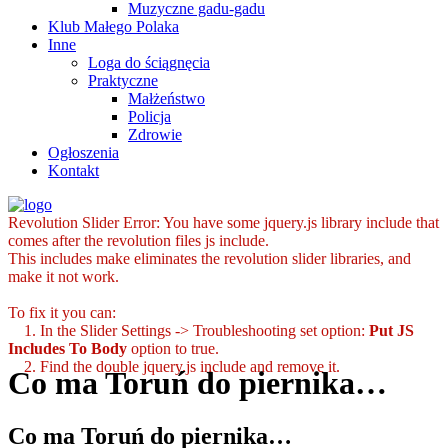
Muzyczne gadu-gadu
Klub Małego Polaka
Inne
Loga do ściągnęcia
Praktyczne
Małżeństwo
Policja
Zdrowie
Ogłoszenia
Kontakt
Revolution Slider Error: You have some jquery.js library include that
comes after the revolution files js include.
This includes make eliminates the revolution slider libraries, and
make it not work.
To fix it you can:
1. In the Slider Settings -> Troubleshooting set option:
Put JS
Includes To Body
option to true.
2. Find the double jquery.js include and remove it.
Co ma Toruń do piernika…
Co ma Toruń do piernika…