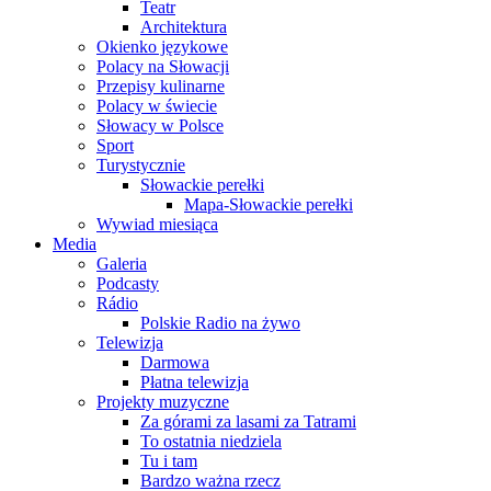
Teatr
Architektura
Okienko językowe
Polacy na Słowacji
Przepisy kulinarne
Polacy w świecie
Słowacy w Polsce
Sport
Turystycznie
Słowackie perełki
Mapa-Słowackie perełki
Wywiad miesiąca
Media
Galeria
Podcasty
Rádio
Polskie Radio na żywo
Telewizja
Darmowa
Płatna telewizja
Projekty muzyczne
Za górami za lasami za Tatrami
To ostatnia niedziela
Tu i tam
Bardzo ważna rzecz