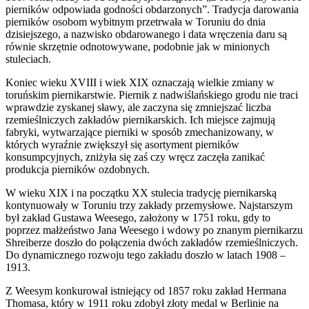
pierników odpowiada godności obdarzonych”. Tradycja darowania
pierników osobom wybitnym przetrwała w Toruniu do dnia
dzisiejszego, a nazwisko obdarowanego i data wręczenia daru są
równie skrzętnie odnotowywane, podobnie jak w minionych
stuleciach.
Koniec wieku XVIII i wiek XIX oznaczają wielkie zmiany w
toruńskim piernikarstwie. Piernik z nadwiślańskiego grodu nie traci
wprawdzie zyskanej sławy, ale zaczyna się zmniejszać liczba
rzemieślniczych zakładów piernikarskich. Ich miejsce zajmują
fabryki, wytwarzające pierniki w sposób zmechanizowany, w
których wyraźnie zwiększył się asortyment pierników
konsumpcyjnych, zniżyła się zaś czy wręcz zaczęła zanikać
produkcja pierników ozdobnych.
W wieku XIX i na początku XX stulecia tradycję piernikarską
kontynuowały w Toruniu trzy zakłady przemysłowe. Najstarszym
był zakład Gustawa Weesego, założony w 1751 roku, gdy to
poprzez małżeństwo Jana Weesego i wdowy po znanym piernikarzu
Shreiberze doszło do połączenia dwóch zakładów rzemieślniczych.
Do dynamicznego rozwoju tego zakładu doszło w latach 1908 –
1913.
Z Weesym konkurował istniejący od 1857 roku zakład Hermana
Thomasa, który w 1911 roku zdobył złoty medal w Berlinie na