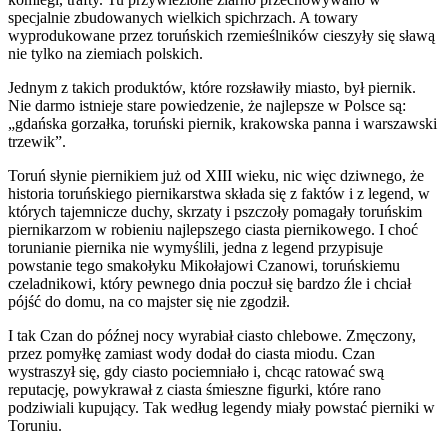
specjalnie zbudowanych wielkich spichrzach. A towary
wyprodukowane przez toruńskich rzemieślników cieszyły się sławą
nie tylko na ziemiach polskich.
Jednym z takich produktów, które rozsławiły miasto, był piernik.
Nie darmo istnieje stare powiedzenie, że najlepsze w Polsce są:
„gdańska gorzałka, toruński piernik, krakowska panna i warszawski
trzewik”.
Toruń słynie piernikiem już od XIII wieku, nic więc dziwnego, że
historia toruńskiego piernikarstwa składa się z faktów i z legend, w
których tajemnicze duchy, skrzaty i pszczoły pomagały toruńskim
piernikarzom w robieniu najlepszego ciasta piernikowego. I choć
torunianie piernika nie wymyślili, jedna z legend przypisuje
powstanie tego smakołyku Mikołajowi Czanowi, toruńskiemu
czeladnikowi, który pewnego dnia poczuł się bardzo źle i chciał
pójść do domu, na co majster się nie zgodził.
I tak Czan do późnej nocy wyrabiał ciasto chlebowe. Zmęczony,
przez pomyłkę zamiast wody dodał do ciasta miodu. Czan
wystraszył się, gdy ciasto pociemniało i, chcąc ratować swą
reputację, powykrawał z ciasta śmieszne figurki, które rano
podziwiali kupujący. Tak według legendy miały powstać pierniki w
Toruniu.