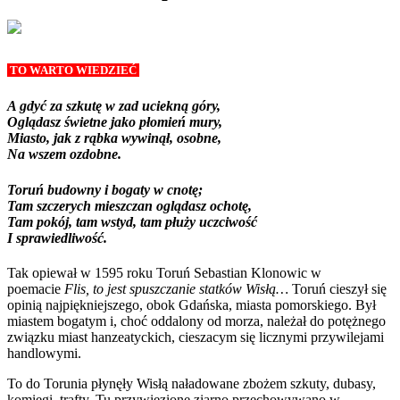
TO WARTO WIEDZIEĆ
A gdyć za szkutę w zad uciekną góry,
Oglądasz świetne jako płomień mury,
Miasto, jak z rąbka wywinął, osobne,
Na wszem ozdobne.
Toruń budowny i bogaty w cnotę;
Tam szczerych mieszczan oglądasz ochotę,
Tam pokój, tam wstyd, tam płuży uczciwość
I sprawiedliwość.
Tak opiewał w 1595 roku Toruń Sebastian Klonowic w
poemacie
Flis, to jest spuszczanie statków Wisłą…
Toruń cieszył się
opinią najpiękniejszego, obok Gdańska, miasta pomorskiego. Był
miastem bogatym i, choć oddalony od morza, należał do potężnego
związku miast hanzeatyckich, cieszacym się licznymi przywilejami
handlowymi.
To do Torunia płynęły Wisłą naładowane zbożem szkuty, dubasy,
komiegi, trafty. Tu przywiezione ziarno przechowywano w