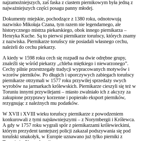
najzamożniejszych, zaś faska z ciastem piernikowym była jedną z
najważniejszych części posagu panny młodej.
Dokumenty miejskie, pochodzące z 1380 roku, odnotowują
nazwisko Mikołaja Czana, tym razem nie legendarnego, ale
historycznego mistrza piekarskiego, obok innego piernikarza –
Henryka Kuche. Są to pierwsi piernikarze toruńscy, których znamy
z nazwiska. Piernikarze toruńscy nie posiadali własnego cechu,
należeli do cechu piekarzy.
A kiedy w 1598 roku cech się rozpadł na dwie odrębne grupy,
znaleźli się wśród piekarzy „chleba miętkiego i niewarzonego”.
Cechy pilnie przestrzegały tradycji wypracowanych motywów i
wzorów pierników. Po długich i uporczywych zabiegach toruńscy
piernikarze otrzymali w 1577 roku przywilej sprzedaży swych
wyrobów na jarmarkach królewskich. Piernikarze cieszyli się też w
Toruniu innymi przywilejami – miasto zwalniało ich z akcyzy za
zakupione przyprawy korzenne i popierało eksport pierników,
rezygnując z należnych mu podatków.
W XVII i XVIII wieku toruńscy piernikarze z powodzeniem
konkurowali z tymi najsławniejszymi – z Norymbergii i Królewca.
A gdy w 1757 roku wygrali spór z piernikarzami królewieckimi,
którym prezydent tamtejszej policji zakazał podszywania się pod
toruński smakołyk, w Europie uznawano już tylko pierniki z