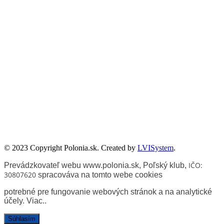
utożsamiane z oficjalnym stanowiskiem Senatu RP ani Fundacji
„Pomoc Polakom na Wschodzie” im. Jana Olszewskiego.
Zadanie współfinansowane ze środków Kancelarii Senatu w ramach
sprawowania opieki Senatu Rzeczypospolitej Polskiej nad Polonią i
Polakami za granicą w 2025 roku.
© 2023 Copyright Polonia.sk. Created by
LVISystem
.
IČO:
Prevádzkovateľ webu www.polonia.sk, Poľský klub
,
30807620
spracováva na tomto webe cookies
potrebné pre fungovanie webových stránok a na analytické
účely.
Viac.
.
Súhlasím