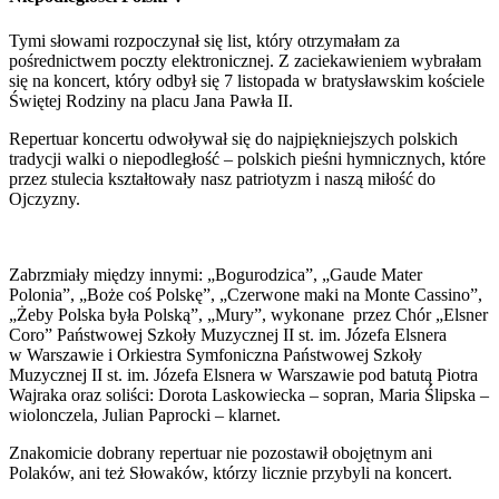
Tymi słowami rozpoczynał się list, który otrzymałam za
pośrednictwem poczty elektronicznej. Z zaciekawieniem wybrałam
się na koncert, który odbył się 7 listopada w bratysławskim kościele
Świętej Rodziny na placu Jana Pawła II.
Repertuar koncertu odwoływał się do najpiękniejszych polskich
tradycji walki o niepodległość – polskich pieśni hymnicznych, które
przez stulecia kształtowały nasz patriotyzm i naszą miłość do
Ojczyzny.
Zabrzmiały między innymi: „Bogurodzica”, „Gaude Mater
Polonia”, „Boże coś Polskę”, „Czerwone maki na Monte Cassino”,
„Żeby Polska była Polską”, „Mury”, wykonane przez Chór „Elsner
Coro” Państwowej Szkoły Muzycznej II st. im. Józefa Elsnera
w Warszawie i Orkiestra Symfoniczna Państwowej Szkoły
Muzycznej II st. im. Józefa Elsnera w Warszawie pod batutą Piotra
Wajraka oraz soliści: Dorota Laskowiecka – sopran, Maria Ślipska –
wiolonczela, Julian Paprocki – klarnet.
Znakomicie dobrany repertuar nie pozostawił obojętnym ani
Polaków, ani też Słowaków, którzy licznie przybyli na koncert.