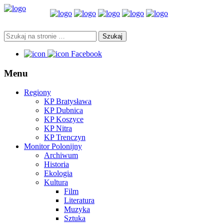
Facebook
Menu
Regiony
KP Bratysława
KP Dubnica
KP Koszyce
KP Nitra
KP Trenczyn
Monitor Polonijny
Archiwum
Historia
Ekologia
Kultura
Film
Literatura
Muzyka
Sztuka