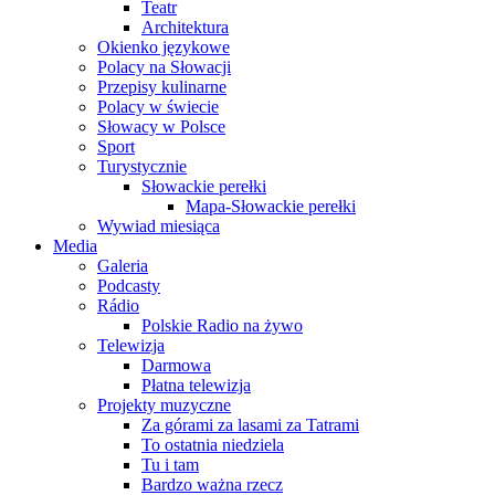
Teatr
Architektura
Okienko językowe
Polacy na Słowacji
Przepisy kulinarne
Polacy w świecie
Słowacy w Polsce
Sport
Turystycznie
Słowackie perełki
Mapa-Słowackie perełki
Wywiad miesiąca
Media
Galeria
Podcasty
Rádio
Polskie Radio na żywo
Telewizja
Darmowa
Płatna telewizja
Projekty muzyczne
Za górami za lasami za Tatrami
To ostatnia niedziela
Tu i tam
Bardzo ważna rzecz