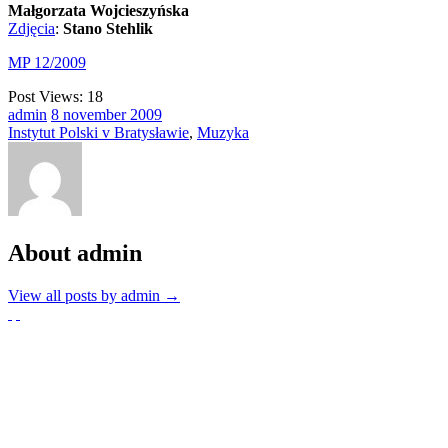
Małgorzata Wojcieszyńska
Zdjęcia
:
Stano Stehlik
MP 12/2009
Post Views:
18
admin
8
november
2009
Instytut Polski v Bratysławie
,
Muzyka
About admin
View all posts by admin
→
Partnerzy
Publikacje wyrażają jedynie poglądy autorów i nie mogą być