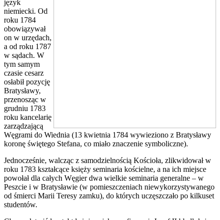
język
niemiecki. Od
roku 1784
obowiązywał
on w urzędach,
a od roku 1787
w sądach. W
tym samym
czasie cesarz
osłabił pozycję
Bratysławy,
przenosząc w
grudniu 1783
roku kancelarię
zarządzającą
Węgrami do Wiednia (13 kwietnia 1784 wywieziono z Bratysławy
koronę świętego Stefana, co miało znaczenie symboliczne).
Jednocześnie, walcząc z samodzielnością Kościoła, zlikwidował w
roku 1783 kształcące księży seminaria kościelne, a na ich miejsce
powołał dla całych Węgier dwa wielkie seminaria generalne – w
Peszcie i w Bratysławie (w pomieszczeniach niewykorzystywanego
od śmierci Marii Teresy zamku), do których uczęszczało po kilkuset
studentów.