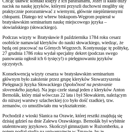
Chcąc ułatwić kontakt księży z ich parafianami, Jozef II kładł duży
nacisk na naukę języków, którymi przyszli duchowni mogliby się
praktycznie porozumiewać z wiernymi, głównie niepiśmiennymi
chłopami. Dlatego też wbrew biskupom-Węgrom popierał w
bratysławskim seminarium naukę miejscowego języka –
słowiańskiego (słowackiego).
Podczas wizyty w Bratysławie 8 października 1784 roku cesarz
osobiście namawiał kleryków do nauki słowackiego, wiedząc, że
będą oni pracować na Górnych Węgrzech. Kontynuując tę politykę,
27 grudnia 1786 roku wydał specjalny dekret (podczas swego
panowania ogłosił ich 6 tysięcy!) o pielęgnowaniu języków
ojczystych.
Konsekwencją wizyty cesarza w bratysławskim seminarium
głównym było założenie przez grupę kleryków Stowarzyszenia
Pielęgnacji Języka Słowackiego (
Spoločnosť na pestovanie
slovenského jazyka
). Na jego czele stanął jeden z kleryków Anton
Bernolák, który miał wówczas 22 lata i był Słowakiem, należącym
do niższej warstwy szlacheckiej (co było dość rzadkie), tzw.
zemanów, co umożliwiało mu wykształcenie.
Pochodził z wioski Slanica na Orawie, której resztki znajdują się
dzisiaj gdzieś na dnie Zalewu Orawskiego. Bernolák był wybitnie
utalentowany językowo. Skończył gimnazjum w Rużomberku, a
potem podjął studia na uniwersytecie w Trnawie, by je