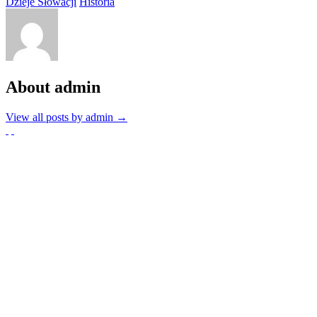
Dzieje Słowacji
Historia
About admin
View all posts by admin
→
Partnerzy
Publikacje wyrażają jedynie poglądy autorów i nie mogą być
utożsamiane z oficjalnym stanowiskiem Senatu RP ani Fundacji
„Pomoc Polakom na Wschodzie” im. Jana Olszewskiego.