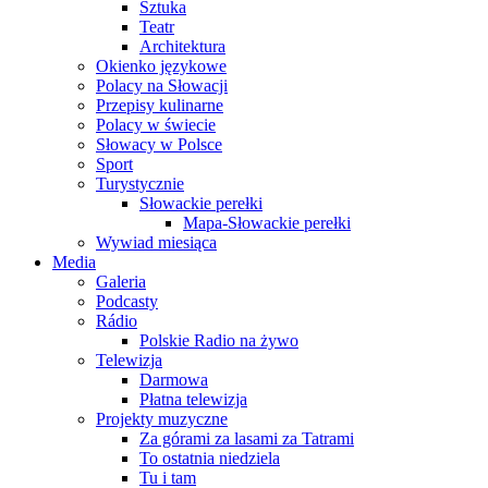
Sztuka
Teatr
Architektura
Okienko językowe
Polacy na Słowacji
Przepisy kulinarne
Polacy w świecie
Słowacy w Polsce
Sport
Turystycznie
Słowackie perełki
Mapa-Słowackie perełki
Wywiad miesiąca
Media
Galeria
Podcasty
Rádio
Polskie Radio na żywo
Telewizja
Darmowa
Płatna telewizja
Projekty muzyczne
Za górami za lasami za Tatrami
To ostatnia niedziela
Tu i tam