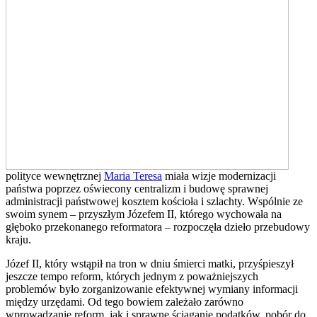
polityce wewnętrznej
Maria Teresa
miała wizje modernizacji
państwa poprzez oświecony centralizm i budowę sprawnej
administracji państwowej kosztem kościoła i szlachty. Wspólnie ze
swoim synem – przyszłym Józefem II, którego wychowała na
głęboko przekonanego reformatora – rozpoczęła dzieło przebudowy
kraju.
Józef II, który wstąpił na tron w dniu śmierci matki, przyśpieszył
jeszcze tempo reform, których jednym z poważniejszych
problemów było zorganizowanie efektywnej wymiany informacji
między urzędami. Od tego bowiem zależało zarówno
wprowadzanie reform, jak i sprawne ściąganie podatków, pobór do