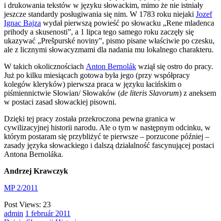
i drukowania tekstów w języku słowackim, mimo że nie istniały
jeszcze standardy posługiwania się nim. W 1783 roku niejaki
Jozef
Ignac Bajza
wydał pierwszą powieść po słowacku „Rene mladenca
prihody a skusenosti”, a 1 lipca tego samego roku zaczęły się
ukazywać „Prešpurské noviny”, pismo pisane właściwie po czesku,
ale z licznymi słowacyzmami dla nadania mu lokalnego charakteru.
W takich okolicznościach
Anton Bernol
á
k
wziął się ostro do pracy.
Już po kilku miesiącach gotowa była jego (przy współpracy
kolegów kleryków) pierwsza praca w języku łacińskim o
piśmiennictwie Słowian/ Słowaków (
de literis Slavorum
) z aneksem
w postaci zasad słowackiej pisowni.
Dzięki tej pracy została przekroczona pewna granica w
cywilizacyjnej historii narodu. Ale o tym w następnym odcinku, w
którym postaram się przybliżyć te pierwsze – porzucone później –
zasady języka słowackiego i dalszą działalność fascynującej postaci
Antona Bernoláka.
Andrzej Krawczyk
MP 2/2011
Post Views:
23
admin
1
február
2011