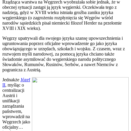
Rządząca warstwa na Węgrzech wyobrażała sobie jednak, że w
obecnej sytuacji zastąpi ją język węgierski. Oczekiwała tego z
nadzieją, gdyż w XVIII wieku istniała groźba zaniku języka
węgierskiego (o zagrożeniu rozpłynięcia się Węgrów wśród
narodów sąsiedzkich pisał niemiecki filozof Herder na przełomie
XVIII i XIX wieku).
Węgrzy upatrywali dla swojego języka szansę upowszechnienia i
ugruntowania poprzez oficjalne wprowadzenie go jako języka
obowiązującego w urzędach, szkołach i wojsku. Z czasem, wraz z
rozwojem myśli narodowej, za pomocą języka chciano także
świadomie asymilować do węgierskiego narodu politycznego
Słowaków, Rumunów, Rusinów, Serbów, a nawet Niemców z
pogranicza z Austrią.
Jednakże
Józef
II
, myśląc o
centralizacji
Austrii i
unifikacji
zarządzania
państwem,
wprowadził na
Węgrzech jako
oficjalny…