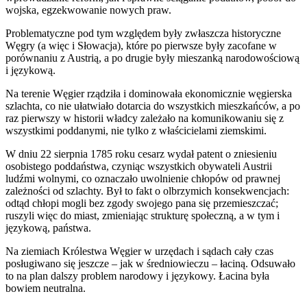
wojska, egzekwowanie nowych praw.
Problematyczne pod tym względem były zwłaszcza historyczne
Węgry (a więc i Słowacja), które po pierwsze były zacofane w
porównaniu z Austrią, a po drugie były mieszanką narodowościową
i językową.
Na terenie Węgier rządziła i dominowała ekonomicznie węgierska
szlachta, co nie ułatwiało dotarcia do wszystkich mieszkańców, a po
raz pierwszy w historii władcy zależało na komunikowaniu się z
wszystkimi poddanymi, nie tylko z właścicielami ziemskimi.
W dniu 22 sierpnia 1785 roku cesarz wydał patent o zniesieniu
osobistego poddaństwa, czyniąc wszystkich obywateli Austrii
ludźmi wolnymi, co oznaczało uwolnienie chłopów od prawnej
zależności od szlachty. Był to fakt o olbrzymich konsekwencjach:
odtąd chłopi mogli bez zgody swojego pana się przemieszczać;
ruszyli więc do miast, zmieniając strukturę społeczną, a w tym i
językową, państwa.
Na ziemiach Królestwa Węgier w urzędach i sądach cały czas
posługiwano się jeszcze – jak w średniowieczu – łaciną. Odsuwało
to na plan dalszy problem narodowy i językowy. Łacina była
bowiem neutralna.