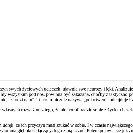
n swych życiowych ucieczek, ujawnia swe neurozy i lęki. Analizuje po
wiamy wszystkim pod nos, powinna być zakazana, choćby z taktyczno-
ie, szkodzi nam”. To co ironicznie nazywa „polactwem” odnajduje i w
własnych rozważań, z tego, że nie potrafi radzić sobie z życiem i cz
ch udręk, że ich przyczyn musi szukać w sobie. I w czasie największe
ytomnia głębokość łączących go z nią uczuć. Potem pojawia się już zu