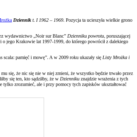
Mrożka
Dziennik
t. I 1962 – 1969.
Pozycja ta ucieszyła wielkie grono
rzez wydawnictwo „Noir sur Blanc”
Dzienniku powrotu
, poruszającej
i o jego Krakowie lat 1997-1999, do którego powrócił z dalekiego
nas scala: pamięć i mowę”. A w 2009 roku ukazały się
Listy Mrożka i
u się, że nic się nie w niej zmieni, że wszystko będzie trwało przez
łby się ten, kto sądziłby, że w
Dzienniku
znajdzie wrażenia z tych
nie tylko zrozumieć, ale i przy pomocy tych zapisków ukształtować