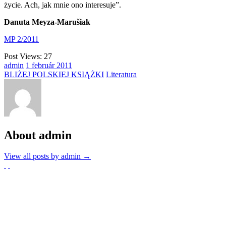
życie. Ach, jak mnie ono interesuje”.
Danuta Meyza-Marušiak
MP 2/2011
Post Views:
27
admin
1
február
2011
BLIŻEJ POLSKIEJ KSIĄŻKI
Literatura
About admin
View all posts by admin
→
Partnerzy
Publikacje wyrażają jedynie poglądy autorów i nie mogą być utożs