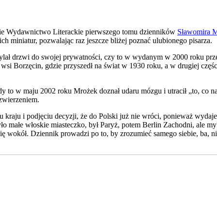
skie Wydawnictwo Literackie pierwszego tomu dzienników
Sławomira 
h miniatur, pozwalając raz jeszcze bliżej poznać ulubionego pisarza.
uchylał drzwi do swojej prywatności, czy to w wydanym w 2000 roku p
i Borzęcin, gdzie przyszedł na świat w 1930 roku, a w drugiej częśc
edy to w maju 2002 roku Mrożek doznał udaru mózgu i utracił „to, co 
 zwierzeniem.
raju i podjęciu decyzji, że do Polski już nie wróci, ponieważ wydaje m
yło małe włoskie miasteczko, był Paryż, potem Berlin Zachodni, ale myli
 się wokół. Dziennik prowadzi po to, by zrozumieć samego siebie, ba, 