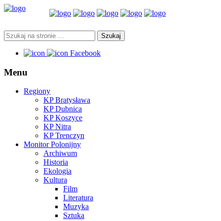
Facebook
Menu
Regiony
KP Bratysława
KP Dubnica
KP Koszyce
KP Nitra
KP Trenczyn
Monitor Polonijny
Archiwum
Historia
Ekologia
Kultura
Film
Literatura
Muzyka
Sztuka