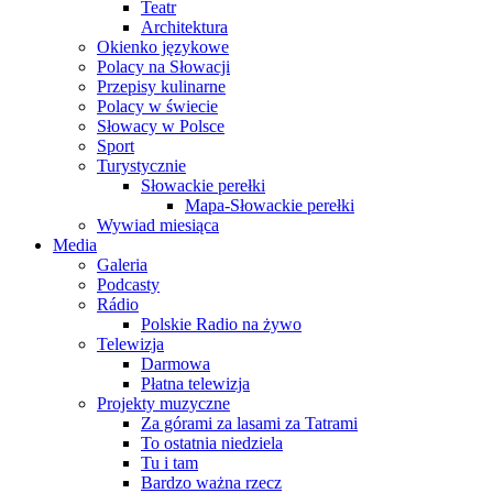
Teatr
Architektura
Okienko językowe
Polacy na Słowacji
Przepisy kulinarne
Polacy w świecie
Słowacy w Polsce
Sport
Turystycznie
Słowackie perełki
Mapa-Słowackie perełki
Wywiad miesiąca
Media
Galeria
Podcasty
Rádio
Polskie Radio na żywo
Telewizja
Darmowa
Płatna telewizja
Projekty muzyczne
Za górami za lasami za Tatrami
To ostatnia niedziela
Tu i tam
Bardzo ważna rzecz