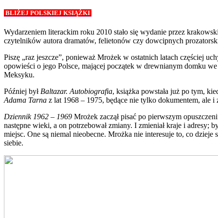
BLIŻEJ POLSKIEJ KSIĄŻKI
Wydarzeniem literackim roku 2010 stało się wydanie przez krakow
czytelników autora dramatów, felietonów czy dowcipnych prozatorskic
Piszę „raz jeszcze”, ponieważ Mrożek w ostatnich latach częściej 
opowieści o jego Polsce, mającej początek w drewnianym domku we ws
Meksyku.
Później był
Baltazar. Autobiografia
, książka powstała już po tym, ki
Adama Tarna
z lat 1968 – 1975, będące nie tylko dokumentem, ale i
Dziennik 1962 – 1969
Mrożek zaczął pisać po pierwszym opuszczeniu k
następne wieki, a on potrzebował zmiany. I zmieniał kraje i adresy; b
miejsc. One są niemal nieobecne. Mrożka nie interesuje to, co dzieje
siebie.