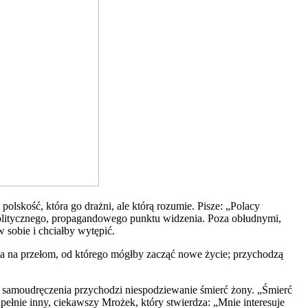
lskość, która go drażni, ale którą rozumie. Pisze: „Polacy
politycznego, propagandowego punktu widzenia. Poza obłudnymi,
 sobie i chciałby wytępić.
eka na przełom, od którego mógłby zacząć nowe życie; przychodzą
go samoudręczenia przychodzi niespodziewanie śmierć żony. „Śmierć
pełnie inny, ciekawszy Mrożek, który stwierdza: „Mnie interesuje