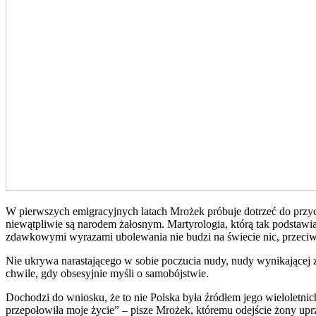
W pierwszych emigracyjnych latach Mrożek próbuje dotrzeć do przyczy
niewątpliwie są narodem żałosnym. Martyrologia, którą tak podsta
zdawkowymi wyrazami ubolewania nie budzi na świecie nic, przeciwn
Nie ukrywa narastającego w sobie poczucia nudy, nudy wynikającej z 
chwile, gdy obsesyjnie myśli o samobójstwie.
Dochodzi do wniosku, że to nie Polska była źródłem jego wieloletni
przepołowiła moje życie” – pisze Mrożek, któremu odejście żony uprz