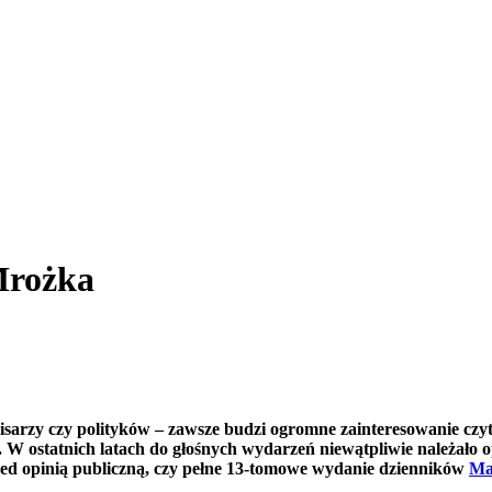
Mrożka
arzy czy polityków – zawsze budzi ogromne zainteresowanie czytel
. W ostatnich latach do głośnych wydarzeń niewątpliwie należało
zed opinią publiczną, czy pełne 13-tomowe wydanie dzienników
Ma