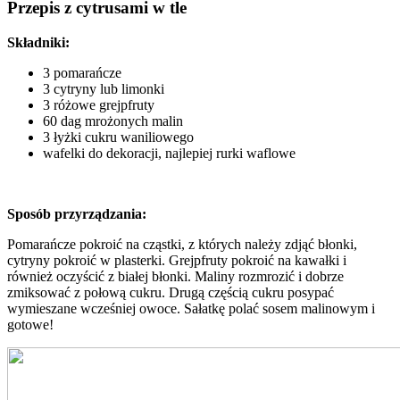
Przepis z cytrusami w tle
Składniki:
3 pomarańcze
3 cytryny lub limonki
3 różowe grejpfruty
60 dag mrożonych malin
3 łyżki cukru waniliowego
wafelki do dekoracji, najlepiej rurki waflowe
Sposób przyrządzania:
Pomarańcze pokroić na cząstki, z których należy zdjąć błonki,
cytryny pokroić w plasterki. Grejpfruty pokroić na kawałki i
również oczyścić z białej błonki. Maliny rozmrozić i dobrze
zmiksować z połową cukru. Drugą częścią cukru posypać
wymieszane wcześniej owoce. Sałatkę polać sosem malinowym i
gotowe!