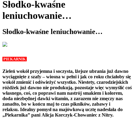
Słodko-kwaśne
leniuchowanie…
Słodko-kwaśne leniuchowanie…
PIEKARNIK
Zieleń wokół przyjemna i soczysta, lżejsze ubrania już dawno
wyciągnięte z szafy – wiosna w pełni i jak co roku chciałoby się
wokół zmienić i odświeżyć wszystko. Niestety, czarodziejskich
różdżek już dawno nie produkują, pozostaje więc wymyślić coś
własnego, coś, co poprawi nam nastrój smakiem i kolorem,
doda niezbędnej dawki witamin, z zarazem nie zmęczy nas
zanadto, bo w końcu maj to czas pikników, zabawy i
relaksu. Idealny pomysł na majówkową ucztę nadesłała do
„Piekarnika” pani
Alicja Korczyk-Chowaniec
z Nitry.