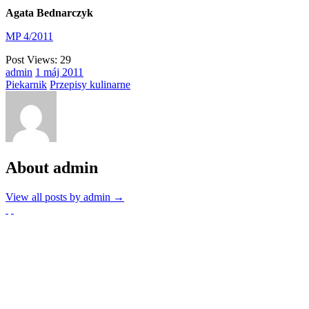
Agata Bednarczyk
MP 4/2011
Post Views:
29
admin
1
máj
2011
Piekarnik
Przepisy kulinarne
About admin
View all posts by admin
→
Partnerzy
Publikacje wyrażają jedynie poglądy autorów i nie mogą być
utożsamiane z oficjalnym stanowiskiem Senatu RP ani Fundacji