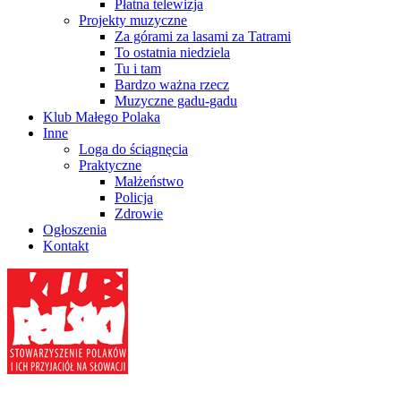
Płatna telewizja
Projekty muzyczne
Za górami za lasami za Tatrami
To ostatnia niedziela
Tu i tam
Bardzo ważna rzecz
Muzyczne gadu-gadu
Klub Małego Polaka
Inne
Loga do ściągnęcia
Praktyczne
Małżeństwo
Policja
Zdrowie
Ogłoszenia
Kontakt