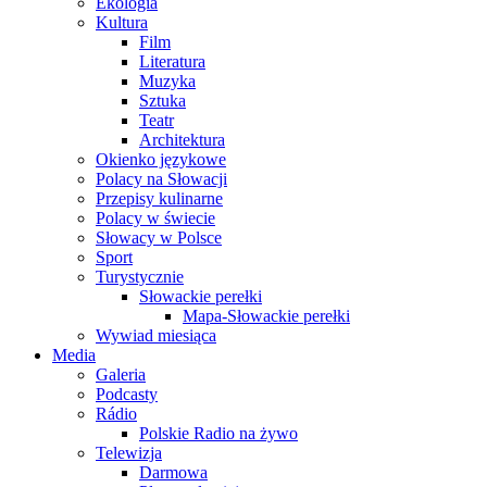
Ekologia
Kultura
Film
Literatura
Muzyka
Sztuka
Teatr
Architektura
Okienko językowe
Polacy na Słowacji
Przepisy kulinarne
Polacy w świecie
Słowacy w Polsce
Sport
Turystycznie
Słowackie perełki
Mapa-Słowackie perełki
Wywiad miesiąca
Media
Galeria
Podcasty
Rádio
Polskie Radio na żywo
Telewizja
Darmowa