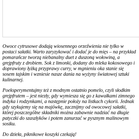
Owoce cytrusowe dodają wiosennego orzeźwienia nie tylko w
postaci sałatki. Warto zaryzykować i dodać je do mięs – na przykład
pomarańcze tworzą niebanalny duet z duszoną wołowiną, a
grejpfruty z drobiem. Sok z limonki, dodany do mleka kokosowego i
doprawiony łyżką przyprawy curry, w mgnieniu oka stanie się
sosem tajskim i wzniesie nasze dania na wyżyny światowej sztuki
kulinarnej.
Poeksperymentujmy też z modnym ostatnio pomelo, czyli słodkim
grejpfrutem – jest niezły, gdy wymiesza się go z kawałkami zimnego
indyka i rodzynkami, a następnie położy na listkach cykorii. Jednak
gdy szykujemy się na majówkę, zacznijmy od owocowej sałatki,
której poszczególne składniki można zabawnie nadziać na długie
patyczki do szaszłyków i potem zanurzać w pysznym malinowym
sosiku.
Do dzieła, piknikowe koszyki czekają!