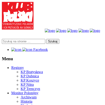
Facebook
Menu
Regiony
KP Bratysława
KP Dubnica
KP Koszyce
KP Nitra
KP Trenczyn
Monitor Polonijny
Archiwum
Historia