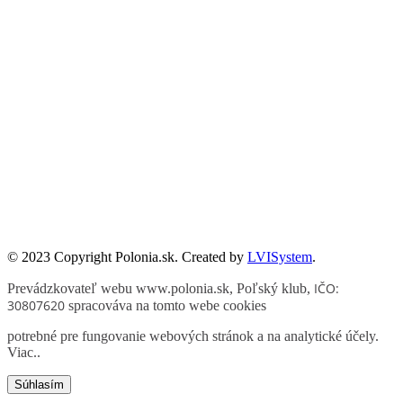
„Pomoc Polakom na Wschodzie” im. Jana Olszewskiego.
Zadanie współfinansowane ze środków Kancelarii Senatu w ramach
sprawowania opieki Senatu Rzeczypospolitej Polskiej nad Polonią i
Polakami za granicą w 2025 roku.
© 2023 Copyright Polonia.sk. Created by
LVISystem
.
IČO:
Prevádzkovateľ webu www.polonia.sk, Poľský klub
,
30807620
spracováva na tomto webe cookies
potrebné pre fungovanie webových stránok a na analytické účely.
Viac.
.
Súhlasím