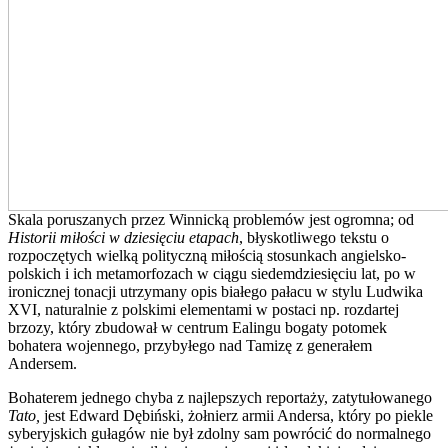
Skala poruszanych przez Winnicką problemów jest ogromna; od
Historii miłości w dziesięciu etapach
, błyskotliwego tekstu o
rozpoczętych wielką polityczną miłością stosunkach angielsko-
polskich i ich metamorfozach w ciągu siedemdziesięciu lat, po w
ironicznej tonacji utrzymany opis białego pałacu w stylu Ludwika
XVI, naturalnie z polskimi elementami w postaci np. rozdartej
brzozy, który zbudował w centrum Ealingu bogaty potomek
bohatera wojennego, przybyłego nad Tamizę z generałem
Andersem.
Bohaterem jednego chyba z najlepszych reportaży, zatytułowanego
Tato,
jest Edward Dębiński, żołnierz armii Andersa, który po piekle
syberyjskich gułagów nie był zdolny sam powrócić do normalnego