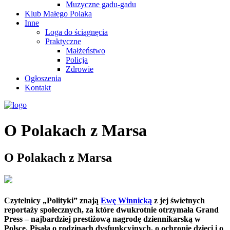
Muzyczne gadu-gadu
Klub Małego Polaka
Inne
Loga do ściągnęcia
Praktyczne
Małżeństwo
Policja
Zdrowie
Ogłoszenia
Kontakt
O Polakach z Marsa
O Polakach z Marsa
Czytelnicy „Polityki” znają
Ewę Winnicką
z jej świetnych
reportaży społecznych, za które dwukrotnie otrzymała Grand
Press – najbardziej prestiżową nagrodę dziennikarską w
Polsce. Pisała o rodzinach dysfunkcyjnych, o ochronie dzieci i o