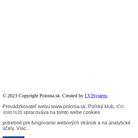
Publikacje wyrażają jedynie poglądy autorów i nie mogą być
utożsamiane z oficjalnym stanowiskiem Senatu RP ani Fundacji
„Pomoc Polakom na Wschodzie” im. Jana Olszewskiego.
Zadanie współfinansowane ze środków Kancelarii Senatu w ramach
sprawowania opieki Senatu Rzeczypospolitej Polskiej nad Polonią i
Polakami za granicą w 2025 roku.
© 2023 Copyright Polonia.sk. Created by
LVISystem
.
IČO:
Prevádzkovateľ webu www.polonia.sk, Poľský klub
,
30807620
spracováva na tomto webe cookies
potrebné pre fungovanie webových stránok a na analytické
účely.
Viac.
.