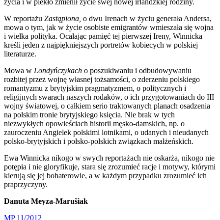
życia i w piekło zmienił życie swej nowej irlandzkiej rodziny.
W reportażu
Zastąpiona,
o dwu Irenach w życiu generała Andersa,
mowa o tym, jak w życie osobiste emigrantów wmieszała się wojna
i wielka polityka. Ocalając pamięć tej pierwszej Ireny, Winnicka
kreśli jeden z najpiękniejszych portretów kobiecych w polskiej
literaturze.
Mowa w
Londyńczykach
o poszukiwaniu i odbudowywaniu
rozbitej przez wojnę własnej tożsamości, o zderzeniu polskiego
romantyzmu z brytyjskim pragmatyzmem, o politycznych i
religijnych swarach naszych rodaków, o ich przygotowaniach do III
wojny światowej, o całkiem serio traktowanych planach osadzenia
na polskim tronie brytyjskiego księcia. Nie brak w tych
niezwykłych opowieściach historii męsko-damskich, np. o
zauroczeniu Angielek polskimi lotnikami, o udanych i nieudanych
polsko-brytyjskich i polsko-polskich związkach małżeńskich.
Ewa Winnicka nikogo w swych reportażach nie oskarża, nikogo nie
potępia i nie gloryfikuje, stara się zrozumieć racje i motywy, którymi
kierują się jej bohaterowie, a w każdym przypadku zrozumieć ich
praprzyczyny.
Danuta Meyza-Marušiak
MP 11/2012