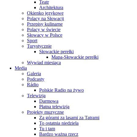
Teatr
Architektura
Okienko językowe
Polacy na Słowacji
Przepisy kulinarne
Polacy w świecie
Słowacy w Polsce
Sport
Turystycznie
Słowackie perełki
Mapa-Słowackie perełki
Wywiad miesiąca
Media
Galeria
Podcasty
Rádio
Polskie Radio na żywo
Telewizja
Darmowa
Płatna telewizja
Projekty muzyczne
Za górami za lasami za Tatrami
To ostatnia niedziela
Tu i tam
Bardzo ważna rzecz