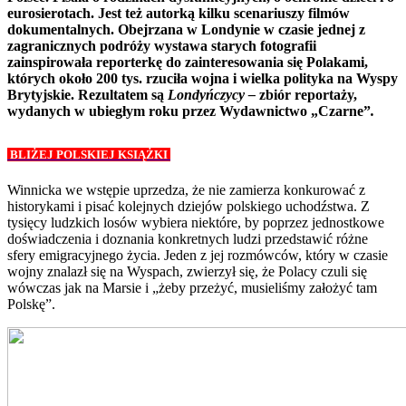
eurosierotach. Jest też autorką kilku scenariuszy filmów
dokumentalnych. Obejrzana w Londynie w czasie jednej z
zagranicznych podróży wystawa starych fotografii
zainspirowała reporterkę do zainteresowania się Polakami,
których około 200 tys. rzuciła wojna i wielka polityka na Wyspy
Brytyjskie. Rezultatem są
Londyńczycy –
zbiór reportaży,
wydanych w ubiegłym roku przez Wydawnictwo „Czarne”
.
BLIŻEJ POLSKIEJ KSIĄŻKI
Winnicka we wstępie uprzedza, że nie zamierza konkurować z
historykami i pisać kolejnych dziejów polskiego uchodźstwa. Z
tysięcy ludzkich losów wybiera niektóre, by poprzez jednostkowe
doświadczenia i doznania konkretnych ludzi przedstawić różne
sfery emigracyjnego życia. Jeden z jej rozmówców, który w czasie
wojny znalazł się na Wyspach, zwierzył się, że Polacy czuli się
wówczas jak na Marsie i „żeby przeżyć, musieliśmy założyć tam
Polskę”.