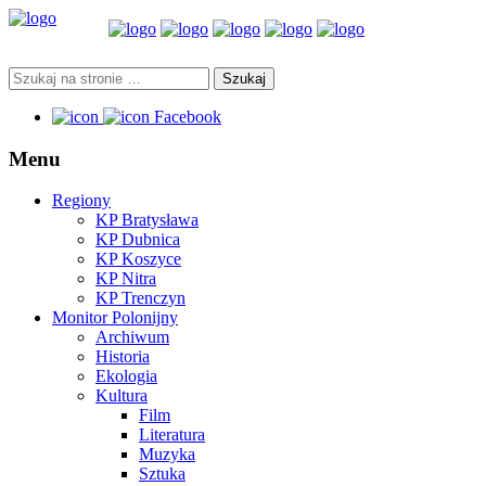
Facebook
Menu
Regiony
KP Bratysława
KP Dubnica
KP Koszyce
KP Nitra
KP Trenczyn
Monitor Polonijny
Archiwum
Historia
Ekologia
Kultura
Film
Literatura
Muzyka
Sztuka