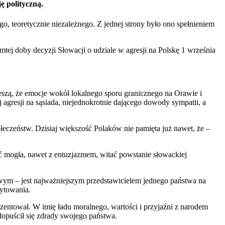
ę polityczną.
 teoretycznie niezależnego. Z jednej strony było ono spełnieniem
ej doby decyzji Słowacji o udziale w agresji na Polskę 1 września
szą, że emocje wokół lokalnego sporu granicznego na Orawie i
agresji na sąsiada, niejednokrotnie dającego dowody sympatii, a
eczeństw. Dzisiaj większość Polaków nie pamięta już nawet, że –
oć mogła, nawet z entuzjazmem, witać powstanie słowackiej
wym – jest najważniejszym przedstawicielem jednego państwa na
dytowania.
ezentował. W imię ładu moralnego, wartości i przyjaźni z narodem
opuścił się zdrady swojego państwa.