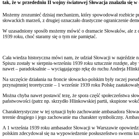
tak, że w przededniu II wojny światowej Słowacja znalazła się w o
Możemy zrozumieć dzisiaj mechanizm, który spowodował rozbicie prz
słowackich marzeń, z drugiej oznaczało drastyczne ograniczenie dem
W uzasadniony sposób możemy mówić o dramacie Słowaków, ale z drugi
1939 roku, choć staramy się o tym nie pamiętać.
Cała wiedza historyczna mówi nam, że udział Słowacji w najeździe 
Spiszu zostały w sierpniu-wrześniu 1939 roku sztucznie rozdęte, aby
nawet – paradoksalnie – wyciągającego rękę do ruchu Andreja Hlinki
Na szczęście działania na froncie słowacko-polskim były raczej pse
przynajmniej teoretycznie – 1 wrześnie 1939 roku Polskę zaatakowa
Można chyba nawet postawić tezę, że spora część społeczeństwa słow
państwowości (patrz np. skrzydło Hlinkowskiej partii, skupione wokó
Charakterystyczne w tej sytuacji było zachowanie ambasadora Słowa
terenie drugiego i jego zachowanie ma charakter symboliczny. Ambasa
A 1 września 1939 roku ambasador Słowacji w Warszawie opowiedział s
polskim zdecydował się na wypowiedzenie posłuszeństwo swemu krajo