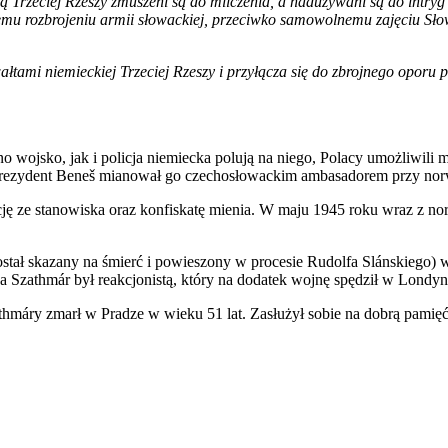
ą Trzeciej Rzeszy zmuszeni są do milczenia, a nadużywani są do intryg 
mu rozbrojeniu armii słowackiej, przeciwko samowolnemu zajęciu Słowa
ałtami niemieckiej Trzeciej Rzeszy i przyłącza się do zbrojnego oporu
o wojsko, jak i policja niemiecka polują na niego, Polacy umożliwili
u prezydent Beneš mianował go czechosłowackim ambasadorem przy no
rcję ze stanowiska oraz konfiskatę mienia. W maju 1945 roku wraz z 
został skazany na śmierć i powieszony w procesie Rudolfa Slánskiego)
a Szathmár był reakcjonistą, który na dodatek wojnę spędził w Londyn
athmáry zmarł w Pradze w wieku 51 lat. Zasłużył sobie na dobrą pamię