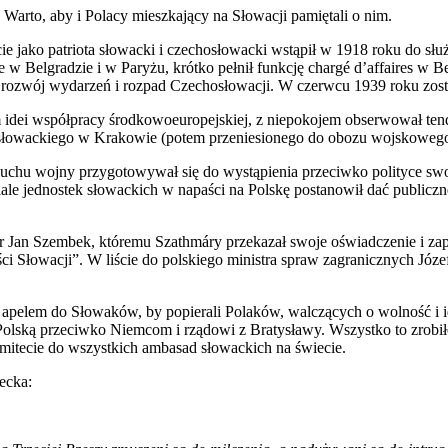
. Warto, aby i Polacy mieszkający na Słowacji pamiętali o nim.
ie jako patriota słowacki i czechosłowacki wstąpił w 1918 roku do s
Belgradzie i w Paryżu, krótko pełnił funkcję chargé d’affaires w Berl
rozwój wydarzeń i rozpad Czechosłowacji. W czerwcu 1939 roku zo
idei współpracy środkowoeuropejskiej, z niepokojem obserwował tend
osłowackiego w Krakowie (potem przeniesionego do obozu wojskoweg
ybuchu wojny przygotowywał się do wystąpienia przeciwko polityce swo
dziale jednostek słowackich w napaści na Polskę postanowił dać public
 Jan Szembek, któremu Szathmáry przekazał swoje oświadczenie i zapew
 Słowacji”. W liście do polskiego ministra spraw zagranicznych Józefa
 apelem do Słowaków, by popierali Polaków, walczących o wolność i i
lską przeciwko Niemcom i rządowi z Bratysławy. Wszystko to zrobi
mitecie do wszystkich ambasad słowackich na świecie.
ecka: