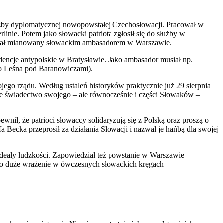
łużby dyplomatycznej nowopowstałej Czechosłowacji. Pracował w
inie. Potem jako słowacki patriota zgłosił się do służby w
stał mianowany słowackim ambasadorem w Warszawie.
encje antypolskie w Bratysławie. Jako ambasador musiał np.
o Leśna pod Baranowiczami).
jego rządu. Według ustaleń historyków praktycznie już 29 sierpnia
zne świadectwo swojego – ale równocześnie i części Słowaków –
nił, że patrioci słowaccy solidaryzują się z Polską oraz proszą o
 Becka przeprosił za działania Słowacji i nazwał je hańbą dla swojej
deały ludzkości. Zapowiedział też powstanie w Warszawie
ło duże wrażenie w ówczesnych słowackich kręgach