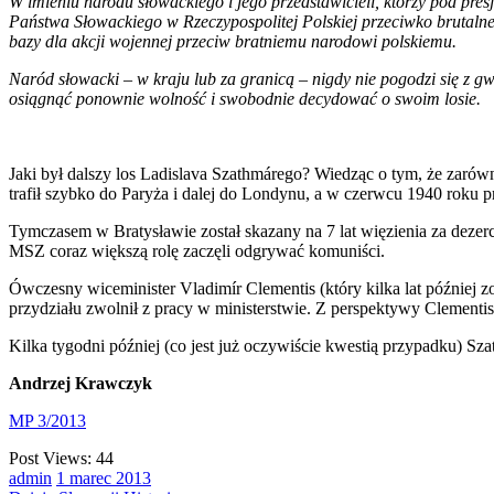
W imieniu narodu słowackiego i jego przedstawicieli, którzy pod presj
Państwa Słowackiego w Rzeczypospolitej Polskiej przeciwko brutalne
bazy dla akcji wojennej przeciw bratniemu narodowi polskiemu.
Naród słowacki – w kraju lub za granicą – nigdy nie pogodzi się z gw
osiągnąć ponownie wolność i swobodnie decydować o swoim losie.
Jaki był dalszy los Ladislava Szathmárego? Wiedząc o tym, że zarówn
trafił szybko do Paryża i dalej do Londynu, a w czerwcu 1940 rok
Tymczasem w Bratysławie został skazany na 7 lat więzienia za deze
MSZ coraz większą rolę zaczęli odgrywać komuniści.
Ówczesny wiceminister Vladimír Clementis (który kilka lat później 
przydziału zwolnił z pracy w ministerstwie. Z perspektywy Clementis
Kilka tygodni później (co jest już oczywiście kwestią przypadku) Sz
Andrzej Krawczyk
MP 3/2013
Post Views:
44
admin
1
marec
2013