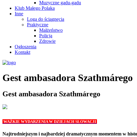
Muzyczne gadu-gadu
Klub Małego Polaka
Inne
Loga do ściągnęcia
Praktyczne
Małżeństwo
Policja
Zdrowie
Ogłoszenia
Kontakt
Gest ambasadora Szathmárego
Gest ambasadora Szathmárego
WAŻKIE WYDARZENIA W DZIEJACH SŁOWACJI
Najtrudniejszym i najbardziej dramatycznym momentem w histori