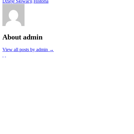
Dzieje Słowacji
Historia
About admin
View all posts by admin
→
Partnerzy
Publikacje wyrażają jedynie poglądy autorów i nie mogą być utożs