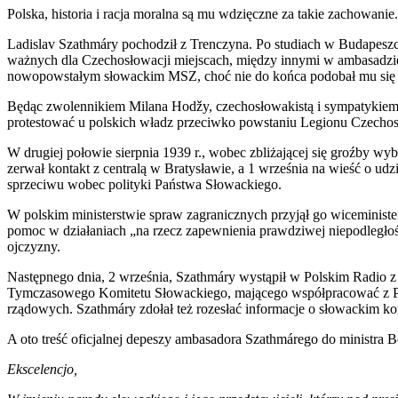
Polska, historia i racja moralna są mu wdzięczne za takie zachowanie
Ladislav Szathmáry pochodził z Trenczyna. Po studiach w Budapeszc
ważnych dla Czechosłowacji miejscach, między innymi w ambasadzie w 
nowopowstałym słowackim MSZ, choć nie do końca podobał mu się 
Będąc zwolennikiem Milana Hodžy, czechosłowakistą i sympatykiem 
protestować u polskich władz przeciwko powstaniu Legionu Czech
W drugiej połowie sierpnia 1939 r., wobec zbliżającej się groźby w
zerwał kontakt z centralą w Bratysławie, a 1 września na wieść o u
sprzeciwu wobec polityki Państwa Słowackiego.
W polskim ministerstwie spraw zagranicznych przyjął go wiceminister
pomoc w działaniach „na rzecz zapewnienia prawdziwej niepodległości
ojczyzny.
Następnego dnia, 2 września, Szathmáry wystąpił w Polskim Radio z
Tymczasowego Komitetu Słowackiego, mającego współpracować z Po
rządowych. Szathmáry zdołał też rozesłać informacje o słowackim ko
A oto treść oficjalnej depeszy ambasadora Szathmárego do ministra B
Ekscelencjo,