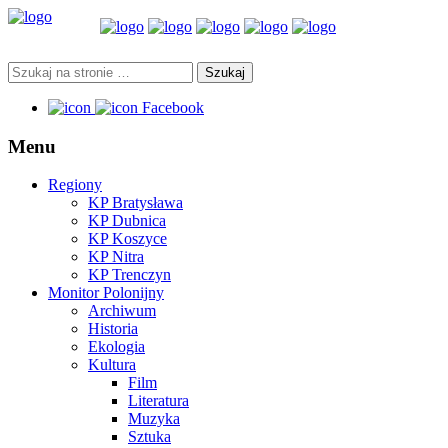
Facebook
Menu
Regiony
KP Bratysława
KP Dubnica
KP Koszyce
KP Nitra
KP Trenczyn
Monitor Polonijny
Archiwum
Historia
Ekologia
Kultura
Film
Literatura
Muzyka
Sztuka