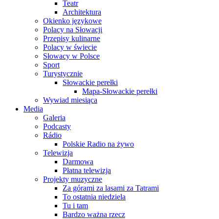
Teatr
Architektura
Okienko językowe
Polacy na Słowacji
Przepisy kulinarne
Polacy w świecie
Słowacy w Polsce
Sport
Turystycznie
Słowackie perełki
Mapa-Słowackie perełki
Wywiad miesiąca
Media
Galeria
Podcasty
Rádio
Polskie Radio na żywo
Telewizja
Darmowa
Płatna telewizja
Projekty muzyczne
Za górami za lasami za Tatrami
To ostatnia niedziela
Tu i tam
Bardzo ważna rzecz