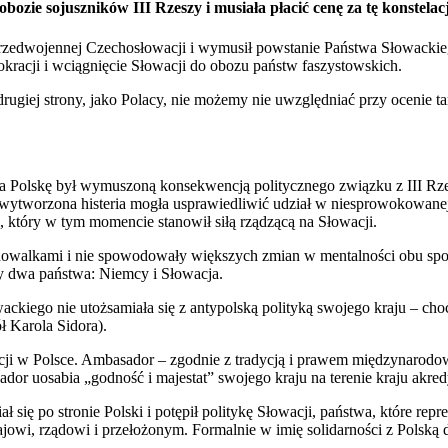
bozie sojuszników III Rzeszy i musiała płacić cenę za tę konstelacj
edwojennej Czechosłowacji i wymusił powstanie Państwa Słowackiego,
okracji i wciągnięcie Słowacji do obozu państw faszystowskich.
ej strony, jako Polacy, nie możemy nie uwzględniać przy ocenie tamt
na Polskę był wymuszoną konsekwencją politycznego związku z III Rze
 wytworzona histeria mogła usprawiedliwić udział w niesprowokowanej 
, który w tym momencie stanowił siłą rządzącą na Słowacji.
udowalkami i nie spowodowały większych zmian w mentalności obu społ
ły dwa państwa: Niemcy i Słowacja.
ackiego nie utożsamiała się z antypolską polityką swojego kraju – ch
ł Karola Sidora).
cji w Polsce. Ambasador – zgodnie z tradycją i prawem międzynarodo
dor uosabia „godność i majestat” swojego kraju na terenie kraju akre
ię po stronie Polski i potępił politykę Słowacji, państwa, które repr
wi, rządowi i przełożonym. Formalnie w imię solidarności z Polską d