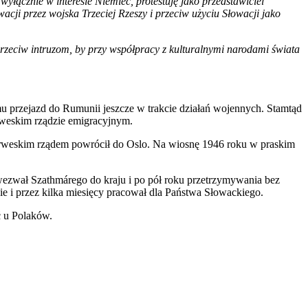
wyłącznie w interesie Niemiec, protestuję jako przedstawiciel
cji przez wojska Trzeciej Rzeszy i przeciw użyciu Słowacji jako
 przeciw intruzom, by przy współpracy z kulturalnymi narodami świata
 mu przejazd do Rumunii jeszcze w trakcie działań wojennych. Stamtąd
rweskim rządzie emigracyjnym.
norweskim rządem powrócił do Oslo. Na wiosnę 1946 roku w praskim
 wezwał Szathmárego do kraju i po pół roku przetrzymywania bez
ie i przez kilka miesięcy pracował dla Państwa Słowackiego.
ć u Polaków.