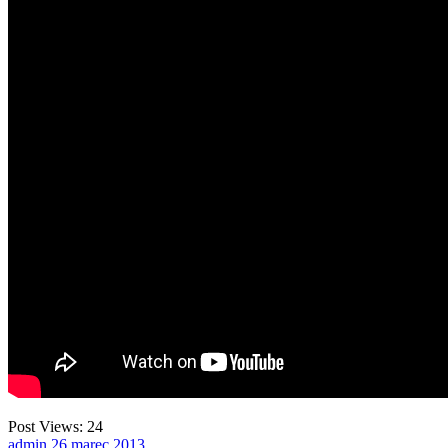
Post Views:
24
admin
26
marec
2013