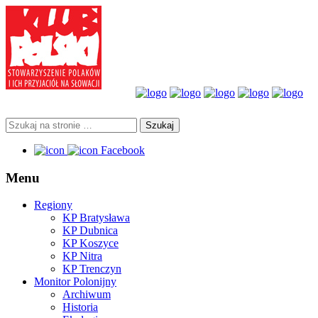
Facebook
Menu
Regiony
KP Bratysława
KP Dubnica
KP Koszyce
KP Nitra
KP Trenczyn
Monitor Polonijny
Archiwum
Historia