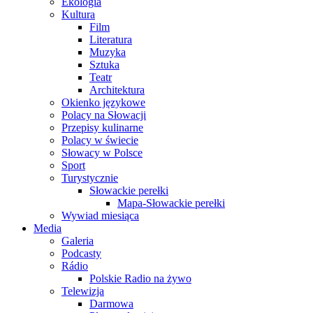
Ekologia
Kultura
Film
Literatura
Muzyka
Sztuka
Teatr
Architektura
Okienko językowe
Polacy na Słowacji
Przepisy kulinarne
Polacy w świecie
Słowacy w Polsce
Sport
Turystycznie
Słowackie perełki
Mapa-Słowackie perełki
Wywiad miesiąca
Media
Galeria
Podcasty
Rádio
Polskie Radio na żywo
Telewizja
Darmowa