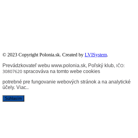
Zadanie współfinansowane ze środków Kancelarii Senatu w ramach
sprawowania opieki Senatu Rzeczypospolitej Polskiej nad Polonią i
Polakami za granicą w 2025 roku.
© 2023 Copyright Polonia.sk. Created by
LVISystem
.
IČO:
Prevádzkovateľ webu www.polonia.sk, Poľský klub
,
30807620
spracováva na tomto webe cookies
potrebné pre fungovanie webových stránok a na analytické
účely.
Viac.
.
Súhlasím