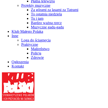
Płatna telewizja
Projekty muzyczne
Za górami za lasami za Tatrami
To ostatnia niedziela
Tu i tam
Bardzo ważna rzecz
Muzyczne gadu-gadu
Klub Małego Polaka
Inne
Loga do ściągnęcia
Praktyczne
Małżeństwo
Policja
Zdrowie
Ogłoszenia
Kontakt