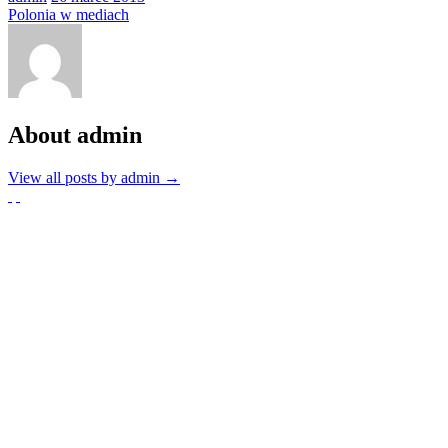
Polonia w mediach
About admin
View all posts by admin
→
Partnerzy
Publikacje wyrażają jedynie poglądy autorów i nie mogą być
utożsamiane z oficjalnym stanowiskiem Senatu RP ani Fundacji
„Pomoc Polakom na Wschodzie” im. Jana Olszewskiego.