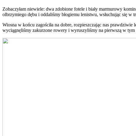
Zobaczyłam niewiele: dwa zdobione fotele i biały marmurowy komine
olbrzymiego dębu i oddaliśmy błogiemu lenistwu, wsłuchując się w tr
Wiosna w końcu zagościła na dobre, rozpieszczając nas prawdziwie 
wyciągnęliśmy zakurzone rowery i wyruszyliśmy na pierwszą w tym