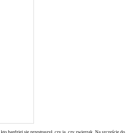
o bardziej się przestraszył, czy ja, czy zwierzak. Na szczęście do