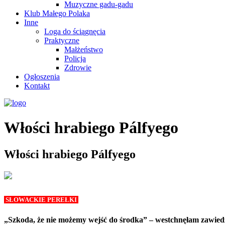
Muzyczne gadu-gadu
Klub Małego Polaka
Inne
Loga do ściągnęcia
Praktyczne
Małżeństwo
Policja
Zdrowie
Ogłoszenia
Kontakt
Włości hrabiego Pálfyego
Włości hrabiego Pálfyego
SŁOWACKIE PEREŁKI
„Szkoda, że nie możemy wejść do środka” – westchnęłam zawiedzi