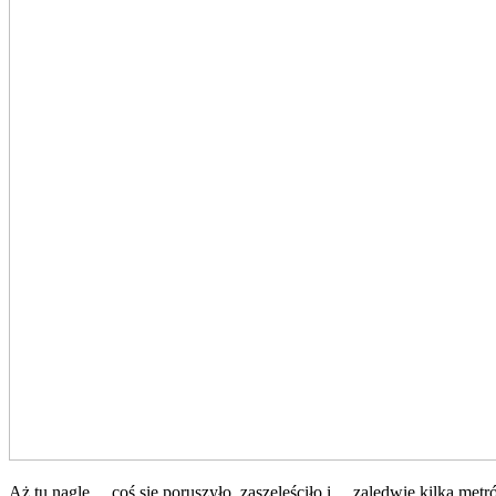
Aż tu nagle… coś się poruszyło, zaszeleściło i… zaledwie kilka metró