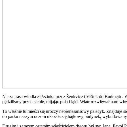
Nasza trasa wiodła z Pezinka przez Šenkvice i Vištuk do Budmeric.
pędziliśmy przed siebie, mijając pola i łąki. Wiatr rozwiewał nam w
To właśnie tu mieści się uroczy neorenesansowy pałacyk. Znajduje s
do parku naszym oczom ukazała się bajkowy budynek, wybudowany w
Drugim i zarazem ostatnim właścicielem dworu był syn Jana, Pavol 