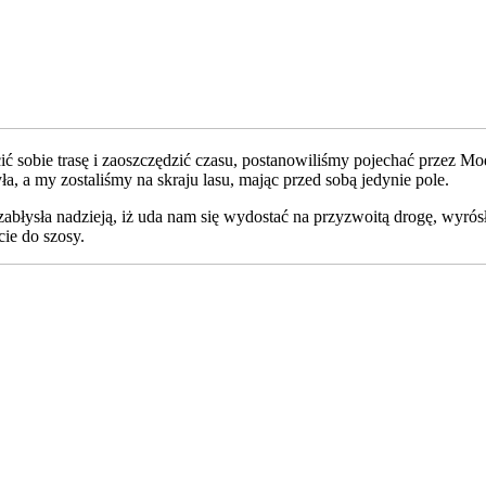
ć sobie trasę i zaoszczędzić czasu, postanowiliśmy pojechać przez Mod
, a my zostaliśmy na skraju lasu, mając przed sobą jedynie pole.
zabłysła nadzieją, iż uda nam się wydostać na przyzwoitą drogę, wyrósł
cie do szosy.