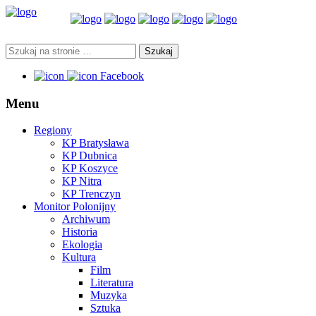
Facebook
Menu
Regiony
KP Bratysława
KP Dubnica
KP Koszyce
KP Nitra
KP Trenczyn
Monitor Polonijny
Archiwum
Historia
Ekologia
Kultura
Film
Literatura
Muzyka
Sztuka