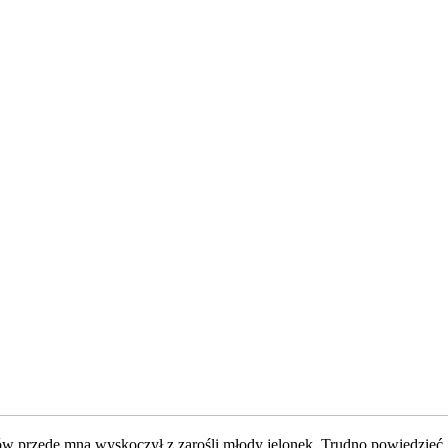
w przede mną wyskoczył z zarośli młody jelonek. Trudno powiedzieć, kt