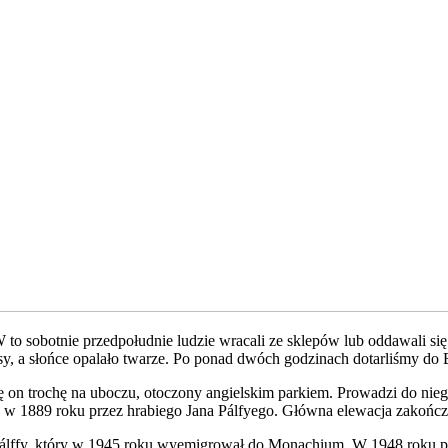
 W to sobotnie przedpołudnie ludzie wracali ze sklepów lub oddawali
łosy, a słońce opalało twarze. Po ponad dwóch godzinach dotarliśmy do
ię on trochę na uboczu, otoczony angielskim parkiem. Prowadzi do nieg
 1889 roku przez hrabiego Jana Pálfyego. Główna elewacja zakończo
Pálffy, który w 1945 roku wyemigrował do Monachium. W 1948 roku pa