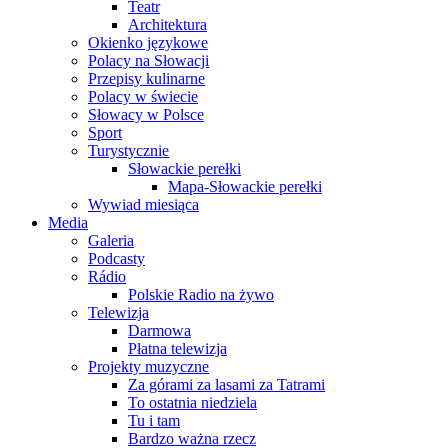
Teatr
Architektura
Okienko językowe
Polacy na Słowacji
Przepisy kulinarne
Polacy w świecie
Słowacy w Polsce
Sport
Turystycznie
Słowackie perełki
Mapa-Słowackie perełki
Wywiad miesiąca
Media
Galeria
Podcasty
Rádio
Polskie Radio na żywo
Telewizja
Darmowa
Płatna telewizja
Projekty muzyczne
Za górami za lasami za Tatrami
To ostatnia niedziela
Tu i tam
Bardzo ważna rzecz