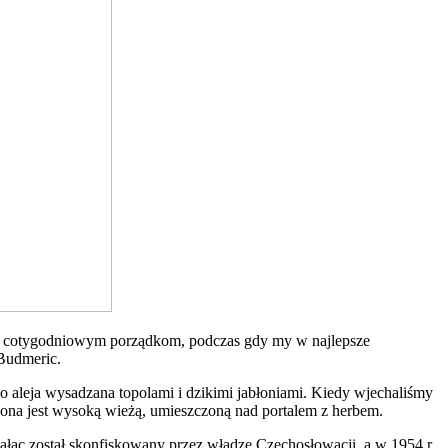
 się cotygodniowym porządkom, podczas gdy my w najlepsze
 Budmeric.
o aleja wysadzana topolami i dzikimi jabłoniami. Kiedy wjechaliśmy
na jest wysoką wieżą, umieszczoną nad portalem z herbem.
łac został skonfiskowany przez władze Czechosłowacji, a w 1954 r.