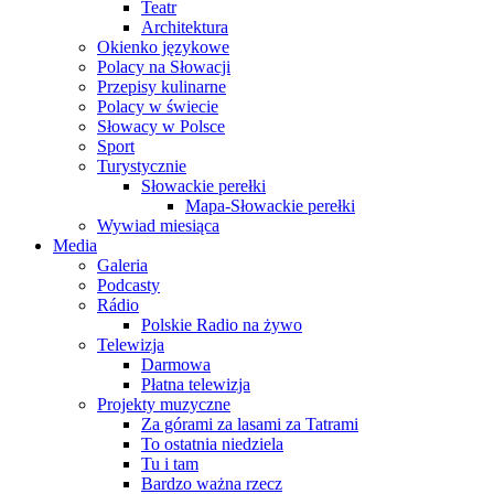
Teatr
Architektura
Okienko językowe
Polacy na Słowacji
Przepisy kulinarne
Polacy w świecie
Słowacy w Polsce
Sport
Turystycznie
Słowackie perełki
Mapa-Słowackie perełki
Wywiad miesiąca
Media
Galeria
Podcasty
Rádio
Polskie Radio na żywo
Telewizja
Darmowa
Płatna telewizja
Projekty muzyczne
Za górami za lasami za Tatrami
To ostatnia niedziela
Tu i tam
Bardzo ważna rzecz