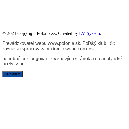
Zadanie współfinansowane ze środków Kancelarii Senatu w ramach
sprawowania opieki Senatu Rzeczypospolitej Polskiej nad Polonią i
Polakami za granicą w 2025 roku.
© 2023 Copyright Polonia.sk. Created by
LVISystem
.
IČO:
Prevádzkovateľ webu www.polonia.sk, Poľský klub
,
30807620
spracováva na tomto webe cookies
potrebné pre fungovanie webových stránok a na analytické
účely.
Viac.
.
Súhlasím