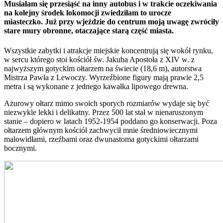
Musiałam się przesiąść na inny autobus i w trakcie oczekiwania
na kolejny środek lokomocji zwiedziłam to urocze
miasteczko. Już przy wjeździe do centrum moją uwagę zwróciły
stare mury obronne, otaczające starą część miasta.
Wszystkie zabytki i atrakcje miejskie koncentrują się wokół rynku,
w sercu którego stoi kościół św. Jakuba Apostoła z XIV w. z
najwyższym gotyckim ołtarzem na świecie (18,6 m), autorstwa
Mistrza Pawła z Lewoczy. Wyrzeźbione figury mają prawie 2,5
metra i są wykonane z jednego kawałka lipowego drewna.
Ażurowy ołtarz mimo swoich sporych rozmiarów wydaje się być
niezwykle lekki i delikatny. Przez 500 lat stał w nienaruszonym
stanie – dopiero w latach 1952-1954 poddano go konserwacji. Poza
ołtarzem głównym kościół zachwycił mnie średniowiecznymi
malowidłami, rzeźbami oraz dwunastoma gotyckimi ołtarzami
bocznymi.