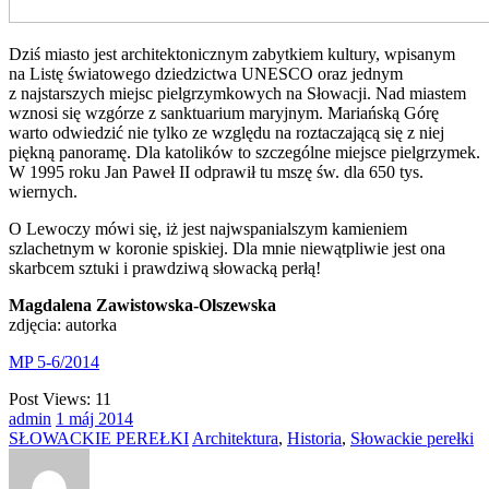
Dziś miasto jest architektonicznym zabytkiem kultury, wpisanym
na Listę światowego dziedzictwa UNESCO oraz jednym
z najstarszych miejsc pielgrzymkowych na Słowacji. Nad miastem
wznosi się wzgórze z sanktuarium maryjnym. Mariańską Górę
warto odwiedzić nie tylko ze względu na roztaczającą się z niej
piękną panoramę. Dla katolików to szczególne miejsce pielgrzymek.
W 1995 roku Jan Paweł II odprawił tu mszę św. dla 650 tys.
wiernych.
O Lewoczy mówi się, iż jest najwspanialszym kamieniem
szlachetnym w koronie spiskiej. Dla mnie niewątpliwie jest ona
skarbcem sztuki i prawdziwą słowacką perłą!
Magdalena Zawistowska-Olszewska
zdjęcia: autorka
MP 5-6/2014
Post Views:
11
admin
1
máj
2014
SŁOWACKIE PEREŁKI
Architektura
,
Historia
,
Słowackie perełki