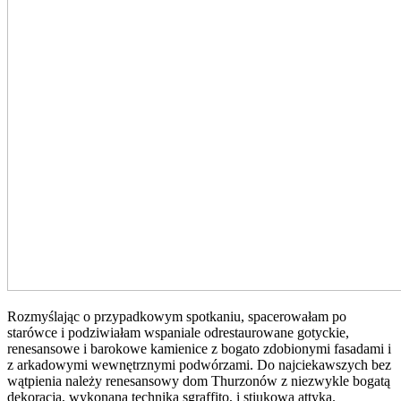
Rozmyślając o
przypadkowym
spotkaniu, spacerowałam po
starówce i podziwiałam wspaniale odrestaurowane gotyckie,
renesansowe i barokowe kamienice z bogato zdobionymi fasadami i
z arkadowymi wewnętrznymi podwórzami.
Do najciekawszych bez
wątpienia należy renesansowy dom
Thurzonów
z niezwykle bogatą
dekoracją, wykonaną techniką sgraffito, i
stiukową attyką.