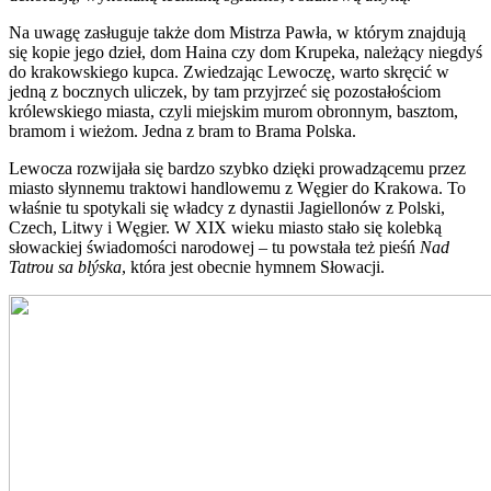
Na uwagę zasługuje także dom Mistrza Pawła, w którym znajdują
się kopie jego dzieł, dom Haina czy dom Krupeka, należący niegdyś
do krakowskiego kupca. Zwiedzając Lewoczę, warto skręcić w
jedną z bocznych uliczek, by tam przyjrzeć się pozostałościom
królewskiego miasta, czyli miejskim murom obronnym, basztom,
bramom i wieżom. Jedna z bram to Brama Polska.
Lewocza rozwijała się bardzo szybko dzięki prowadzącemu przez
miasto słynnemu traktowi handlowemu
z Węgier do Krakowa. To
właśnie tu spotykali się władcy z dynastii Jagiellonów z Polski,
Czech, Litwy i Węgier. W XIX wieku miasto stało się kolebką
słowackiej świadomości narodowej – tu powstała też pieśń
Nad
Tatrou sa blýska
, która jest obecnie hymnem Słowacji.