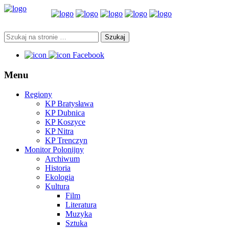
Facebook
Menu
Regiony
KP Bratysława
KP Dubnica
KP Koszyce
KP Nitra
KP Trenczyn
Monitor Polonijny
Archiwum
Historia
Ekologia
Kultura
Film
Literatura
Muzyka
Sztuka