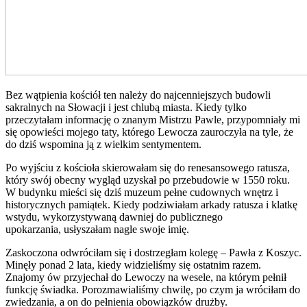
Bez wątpienia kościół ten należy do najcenniejszych budowli
sakralnych na Słowacji i jest chlubą miasta. Kiedy tylko
przeczytałam informację o znanym Mistrzu Pawle, przypomniały mi
się opowieści mojego taty, którego Lewocza zauroczyła na tyle, że
do dziś wspomina ją z wielkim sentymentem.
Po wyjściu z kościoła skierowałam się do renesansowego ratusza,
który swój obecny wygląd uzyskał po przebudowie w 1550 roku.
W budynku mieści się dziś muzeum pełne cudownych wnętrz i
historycznych pamiątek. Kiedy podziwiałam arkady ratusza i klatkę
wstydu, wykorzystywaną dawniej do publicznego
upokarzania, usłyszałam nagle swoje imię.
Zaskoczona odwróciłam się i dostrzegłam kolegę – Pawła z Koszyc.
Minęły ponad 2 lata, kiedy widzieliśmy się ostatnim razem.
Znajomy ów przyjechał do Lewoczy na wesele, na którym pełnił
funkcję świadka. Porozmawialiśmy chwilę, po czym ja wróciłam do
zwiedzania, a on do pełnienia obowiązków drużby.