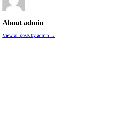
About admin
View all posts by admin
→
Partnerzy
Publikacje wyrażają jedynie poglądy autorów i nie mogą być
utożsamiane z oficjalnym stanowiskiem Senatu RP ani Fundacji
„Pomoc Polakom na Wschodzie” im. Jana Olszewskiego.