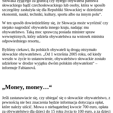
Słowaka żyjącego za granicą czy byłego obywatela państwa
słowackiego bądź czechosłowackiego lub osoby, która w sposób
szczególny zasłużyła się dla Republiki Słowackiej w dziedzinie
ekonomii, nauki, techniki, kultury, sportu albo na innym polu“.
W ten sposób dowiedzieliśmy się, że Słowacja może wyróżnić czy
niejako nagrodzić obywatela innego kraju, nadając mu
obywatelstwo. Taką moc sprawczą posiada minister spraw
wewnętrznych, który udziela obywatelstwa na wniosek ministra
odpowiedniego resortu,.
Byliśmy ciekawi, ilu polskich obywateli tą drogą otrzymało
słowackie obywatelstwo. „Od 1 września 2005 roku, od kiedy
weszło w życie to ustanowienie, obywatelstwo słowackie zostało
udzielone w drodze wyjątku dwóm polskim obywatelom“ –
informuje Fabianová.
„Money, money…“
Jeśli zastanawiacie się, czy ubiegać się o słowackie obywatelstwo, z
pewnością nie bez znaczenia będzie informacja dotycząca opłat,
które należy uiścić. Mowa o niebagatelnej kwocie 700 euro, opłata
za obywatelstwo dla dzieci do 15 roku życia to 100 euro, a za dzieci