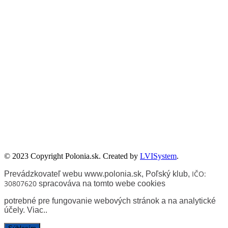
utożsamiane z oficjalnym stanowiskiem Senatu RP ani Fundacji
„Pomoc Polakom na Wschodzie” im. Jana Olszewskiego.
Zadanie współfinansowane ze środków Kancelarii Senatu w ramach
sprawowania opieki Senatu Rzeczypospolitej Polskiej nad Polonią i
Polakami za granicą w 2025 roku.
© 2023 Copyright Polonia.sk. Created by
LVISystem
.
IČO:
Prevádzkovateľ webu www.polonia.sk, Poľský klub
,
30807620
spracováva na tomto webe cookies
potrebné pre fungovanie webových stránok a na analytické
účely.
Viac.
.