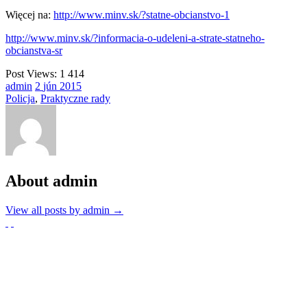
Więcej na:
http://www.minv.sk/?statne-obcianstvo-1
http://www.minv.sk/?informacia-o-udeleni-a-strate-statneho-
obcianstva-sr
Post Views:
1 414
admin
2
jún
2015
Policja
,
Praktyczne rady
About admin
View all posts by admin
→
Partnerzy
Publikacje wyrażają jedynie poglądy autorów i nie mogą być