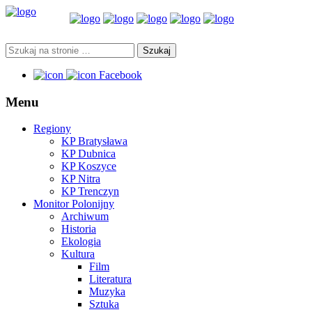
Facebook
Menu
Regiony
KP Bratysława
KP Dubnica
KP Koszyce
KP Nitra
KP Trenczyn
Monitor Polonijny
Archiwum
Historia
Ekologia
Kultura
Film
Literatura
Muzyka
Sztuka