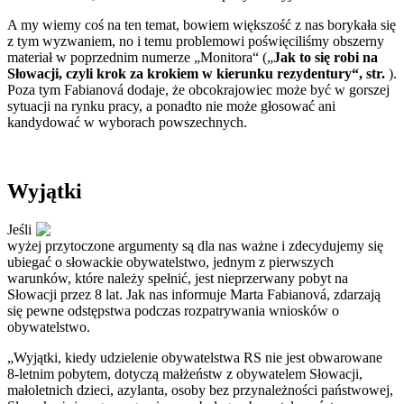
A my wiemy coś na ten temat, bowiem większość z nas borykała się
z tym wyzwaniem, no i temu problemowi poświęciliśmy obszerny
materiał w poprzednim numerze „Monitora“ („
Jak to się robi na
Słowacji, czyli krok za krokiem w kierunku rezydentury“, str.
).
Poza tym Fabianová dodaje, że obcokrajowiec może być w gorszej
sytuacji na rynku pracy, a ponadto nie może głosować ani
kandydować w wyborach powszechnych.
Wyjątki
Jeśli
wyżej przytoczone argumenty są dla nas ważne i zdecydujemy się
ubiegać o słowackie obywatelstwo, jednym z pierwszych
warunków, które należy spełnić, jest nieprzerwany pobyt na
Słowacji przez 8 lat. Jak nas informuje Marta Fabianová, zdarzają
się pewne odstępstwa podczas rozpatrywania wniosków o
obywatelstwo.
„Wyjątki, kiedy udzielenie obywatelstwa RS nie jest obwarowane
8-letnim pobytem, dotyczą małżeństw z obywatelem Słowacji,
małoletnich dzieci, azylanta, osoby bez przynależności państwowej,