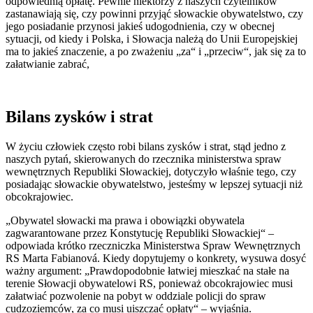
odpowiednią opłatę. Pewnie niektórzy z naszych czytelników
zastanawiają się, czy powinni przyjąć słowackie obywatelstwo, czy
jego posiadanie przynosi jakieś udogodnienia, czy w obecnej
sytuacji, od kiedy i Polska, i Słowacja należą do Unii Europejskiej
ma to jakieś znaczenie, a po zważeniu „za“ i „przeciw“, jak się za to
załatwianie zabrać,
Bilans zysków i strat
W życiu człowiek często robi bilans zysków i strat, stąd jedno z
naszych pytań, skierowanych do rzecznika ministerstwa spraw
wewnętrznych Republiki Słowackiej, dotyczyło właśnie tego, czy
posiadając słowackie obywatelstwo, jesteśmy w lepszej sytuacji niż
obcokrajowiec.
„Obywatel słowacki ma prawa i obowiązki obywatela
zagwarantowane przez Konstytucję Republiki Słowackiej“ –
odpowiada krótko rzeczniczka Ministerstwa Spraw Wewnętrznych
RS Marta Fabianová. Kiedy dopytujemy o konkrety, wysuwa dosyć
ważny argument: „Prawdopodobnie łatwiej mieszkać na stałe na
terenie Słowacji obywatelowi RS, ponieważ obcokrajowiec musi
załatwiać pozwolenie na pobyt w oddziale policji do spraw
cudzoziemców, za co musi uiszczać opłaty“ – wyjaśnia.