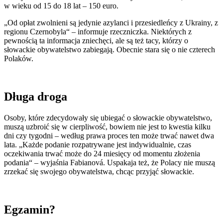
w wieku od 15 do 18 lat – 150 euro.
„Od opłat zwolnieni są jedynie azylanci i przesiedleńcy z Ukrainy, z
regionu Czernobyla“ – informuje rzeczniczka. Niektórych z
pewnością ta informacja zniechęci, ale są też tacy, którzy o
słowackie obywatelstwo zabiegają. Obecnie stara się o nie czterech
Polaków.
Długa droga
Osoby, które zdecydowały się ubiegać o słowackie obywatelstwo,
muszą uzbroić się w cierpliwość, bowiem nie jest to kwestia kilku
dni czy tygodni – według prawa proces ten może trwać nawet dwa
lata. „Każde podanie rozpatrywane jest indywidualnie, czas
oczekiwania trwać może do 24 miesięcy od momentu złożenia
podania“ – wyjaśnia Fabianová. Uspakaja też, że Polacy nie muszą
zrzekać się swojego obywatelstwa, chcąc przyjąć słowackie.
Egzamin?