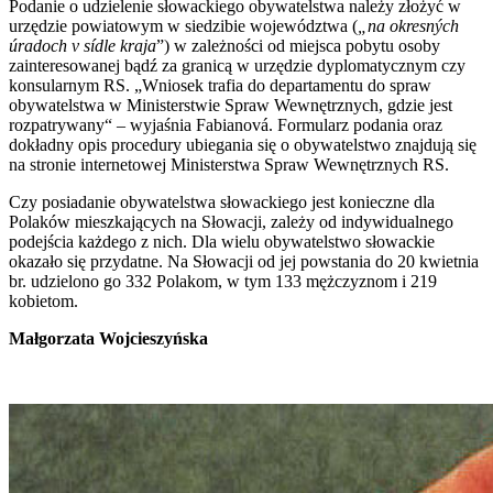
Podanie o udzielenie słowackiego obywatelstwa należy złożyć w
urzędzie powiatowym w siedzibie województwa (
„na okresných
úradoch v sídle kraja
”) w zależności od miejsca pobytu osoby
zainteresowanej bądź za granicą w urzędzie dyplomatycznym czy
konsularnym RS. „Wniosek trafia do departamentu do spraw
obywatelstwa w Ministerstwie Spraw Wewnętrznych, gdzie jest
rozpatrywany“ – wyjaśnia Fabianová. Formularz podania oraz
dokładny opis procedury ubiegania się o obywatelstwo znajdują się
na stronie internetowej Ministerstwa Spraw Wewnętrznych RS.
Czy posiadanie obywatelstwa słowackiego jest konieczne dla
Polaków mieszkających na Słowacji, zależy od indywidualnego
podejścia każdego z nich. Dla wielu obywatelstwo słowackie
okazało się przydatne. Na Słowacji od jej powstania do 20 kwietnia
br. udzielono go 332 Polakom, w tym 133 mężczyznom i 219
kobietom.
Małgorzata Wojcieszyńska