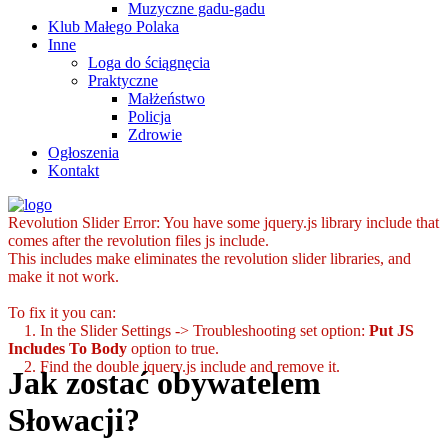
Muzyczne gadu-gadu
Klub Małego Polaka
Inne
Loga do ściągnęcia
Praktyczne
Małżeństwo
Policja
Zdrowie
Ogłoszenia
Kontakt
Revolution Slider Error: You have some jquery.js library include that
comes after the revolution files js include.
This includes make eliminates the revolution slider libraries, and
make it not work.
To fix it you can:
1. In the Slider Settings -> Troubleshooting set option:
Put JS
Includes To Body
option to true.
2. Find the double jquery.js include and remove it.
Jak zostać obywatelem
Słowacji?