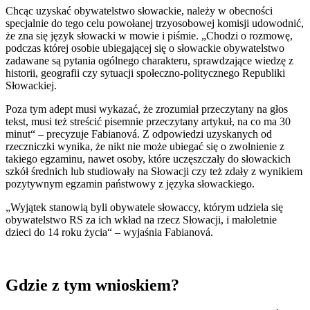
Chcąc uzyskać obywatelstwo słowackie, należy w obecności
specjalnie do tego celu powołanej trzyosobowej komisji udowodnić,
że zna się język słowacki w mowie i piśmie. „Chodzi o rozmowę,
podczas której osobie ubiegającej się o słowackie obywatelstwo
zadawane są pytania ogólnego charakteru, sprawdzające wiedzę z
historii, geografii czy sytuacji społeczno-politycznego Republiki
Słowackiej.
Poza tym adept musi wykazać, że zrozumiał przeczytany na głos
tekst, musi też streścić pisemnie przeczytany artykuł, na co ma 30
minut“ – precyzuje Fabianová. Z odpowiedzi uzyskanych od
rzeczniczki wynika, że nikt nie może ubiegać się o zwolnienie z
takiego egzaminu, nawet osoby, które uczęszczały do słowackich
szkół średnich lub studiowały na Słowacji czy też zdały z wynikiem
pozytywnym egzamin państwowy z języka słowackiego.
„Wyjątek stanowią byli obywatele słowaccy, którym udziela się
obywatelstwo RS za ich wkład na rzecz Słowacji, i małoletnie
dzieci do 14 roku życia“ – wyjaśnia Fabianová.
Gdzie z tym wnioskiem?