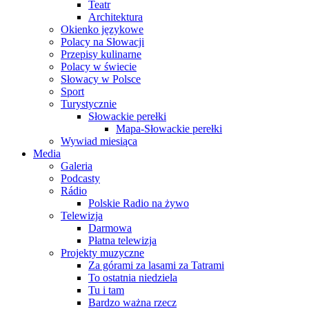
Teatr
Architektura
Okienko językowe
Polacy na Słowacji
Przepisy kulinarne
Polacy w świecie
Słowacy w Polsce
Sport
Turystycznie
Słowackie perełki
Mapa-Słowackie perełki
Wywiad miesiąca
Media
Galeria
Podcasty
Rádio
Polskie Radio na żywo
Telewizja
Darmowa
Płatna telewizja
Projekty muzyczne
Za górami za lasami za Tatrami
To ostatnia niedziela
Tu i tam
Bardzo ważna rzecz