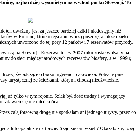
łoniny, najbardziej wysuniętym na wschód parku Słowacji. To
 ten uważany jest za jeszcze bardziej dziki i niedostępny niż
asów w Europie, które miejscami tworzą puszczę, a także dzięki
icznych utworzono do tej pory 12 parków i 7 rezerwatów przyrody.
iewiczą na Słowacji. Rezerwat ten w 2007 roku został wpisany na
ny do sieci międzynarodowych rezerwatów biosfery, a w 1999 r,
e drzew, świadczące o braku ingerencji człowieka. Potężne pnie
rasy turystycznej ze ścieżkami, którymi chodzą niedźwiedzie,
żyją już tylko w tym rejonie. Szlak był dość trudny i wymagający
re zdawało się nie mieć końca.
. Przez całą forsowną drogę nie spotkałam ani jednego turysty, przez co
ia lub opalali się na trawie. Skąd się oni wzięli? Okazało się, iż są