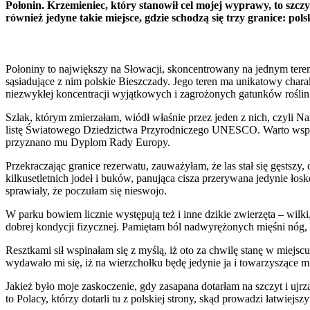
Połonin. Krzemieniec, który stanowił cel mojej wyprawy, to s
również jedyne takie miejsce, gdzie schodzą się trzy granice: pol
Połoniny to największy na Słowacji, skoncentrowany na jednym terenie
sąsiadujące z nim polskie Bieszczady. Jego teren ma unikatowy cha
niezwykłej koncentracji wyjątkowych i zagrożonych gatunków roślin
Szlak, którym zmierzałam, wiódł właśnie przez jeden z nich, czyli 
listę Światowego Dziedzictwa Przyrodniczego UNESCO. Warto wspom
przyznano mu Dyplom Rady Europy.
Przekraczając granice rezerwatu, zauważyłam, że las stał się gęstszy
kilkusetletnich jodeł i buków, panująca cisza przerywana jedynie łos
sprawiały, że poczułam się nieswojo.
W parku bowiem licznie występują też i inne dzikie zwierzęta – wilki
dobrej kondycji fizycznej. Pamiętam ból nadwyrężonych mięśni nóg, l
Resztkami sił wspinałam się z myślą, iż oto za chwilę stanę w miejscu 
wydawało mi się, iż na wierzchołku będę jedynie ja i towarzyszące m
Jakież było moje zaskoczenie, gdy zasapana dotarłam na szczyt i ujrzał
to Polacy, którzy dotarli tu z polskiej strony, skąd prowadzi łatwiejszy