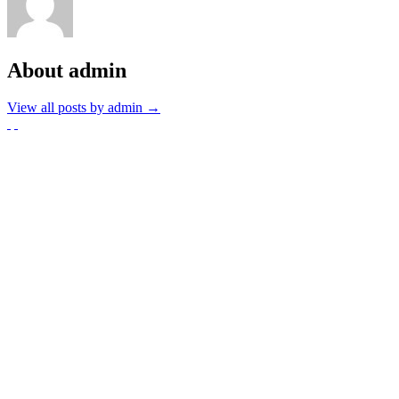
About admin
View all posts by admin
→
Partnerzy
Publikacje wyrażają jedynie poglądy autorów i nie mogą być utożs
Zadanie współfinansowane ze środków Kancelarii Senatu w ramach sp