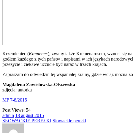
Krzemieniec (
Kremenec
), zwany także Kremenarosem, wznosi się na 
godłem każdego z tych państw i napisami w ich językach narodowyc
przeżycie i ciekawe uczucie być naraz w trzech krajach.
Zapraszam do odwiedzin tej wspaniałej krainy, gdzie wciąż można zob
Magdalena Zawistowska-Olszewska
zdjęcia: autorka
MP 7-8/2015
Post Views:
54
admin
18
august
2015
SŁOWACKIE PEREŁKI
Słowackie perełki