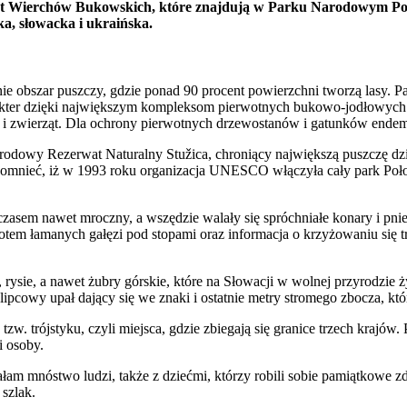
zczyt Wierchów Bukowskich, które znajdują w Parku Narodowym Po
ska, słowacka i ukraińska.
 obszar puszczy, gdzie ponad 90 procent powierzchni tworzą lasy. Park
rakter dzięki największym kompleksom pierwotnych bukowo-jodłowych l
 i zwierząt. Dla ochrony pierwotnych drzewostanów i gatunków endem
Narodowy Rezerwat Naturalny Stužica, chroniący największą puszczę dz
nieć, iż w 1993 roku organizacja UNESCO włączyła cały park Połoni
, czasem nawet mroczny, a wszędzie walały się spróchniałe konary i pni
kotem łamanych gałęzi pod stopami oraz informacja o krzyżowaniu się t
, rysie, a nawet żubry górskie, które na Słowacji w wolnej przyrodzie 
ipcowy upał dający się we znaki i ostatnie metry stromego zbocza, któ
tzw. trójstyku, czyli miejsca, gdzie zbiegają się granice trzech krajów
i osoby.
am mnóstwo ludzi, także z dziećmi, którzy robili sobie pamiątkowe zdjęc
 szlak.