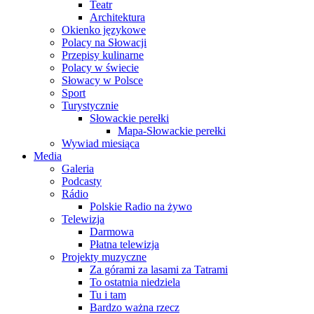
Teatr
Architektura
Okienko językowe
Polacy na Słowacji
Przepisy kulinarne
Polacy w świecie
Słowacy w Polsce
Sport
Turystycznie
Słowackie perełki
Mapa-Słowackie perełki
Wywiad miesiąca
Media
Galeria
Podcasty
Rádio
Polskie Radio na żywo
Telewizja
Darmowa
Płatna telewizja
Projekty muzyczne
Za górami za lasami za Tatrami
To ostatnia niedziela
Tu i tam
Bardzo ważna rzecz