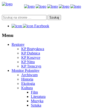
Facebook
Menu
Regiony
KP Bratysława
KP Dubnica
KP Koszyce
KP Nitra
KP Trenczyn
Monitor Polonijny
Archiwum
Historia
Ekologia
Kultura
Film
Literatura
Muzyka
Sztuka