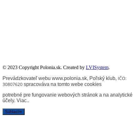
Zadanie współfinansowane ze środków Kancelarii Senatu w ramach
sprawowania opieki Senatu Rzeczypospolitej Polskiej nad Polonią i
Polakami za granicą w 2025 roku.
© 2023 Copyright Polonia.sk. Created by
LVISystem
.
IČO:
Prevádzkovateľ webu www.polonia.sk, Poľský klub
,
30807620
spracováva na tomto webe cookies
potrebné pre fungovanie webových stránok a na analytické
účely.
Viac.
.
Súhlasím