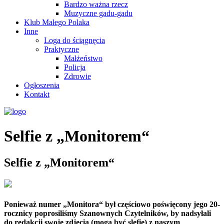
Bardzo ważna rzecz
Muzyczne gadu-gadu
Klub Małego Polaka
Inne
Loga do ściągnęcia
Praktyczne
Małżeństwo
Policja
Zdrowie
Ogłoszenia
Kontakt
Selfie z „Monitorem“
Selfie z „Monitorem“
Ponieważ numer „Monitora“ był częściowo poświęcony jego 20-
rocznicy poprosiliśmy Szanownych Czytelników, by nadsyłali
do redakcji swoje zdjęcia (mogą być slefie) z naszym