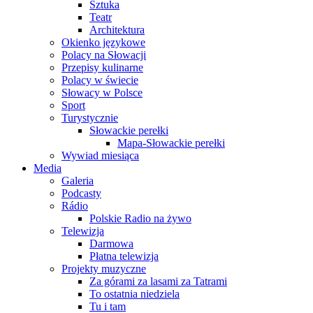
Sztuka
Teatr
Architektura
Okienko językowe
Polacy na Słowacji
Przepisy kulinarne
Polacy w świecie
Słowacy w Polsce
Sport
Turystycznie
Słowackie perełki
Mapa-Słowackie perełki
Wywiad miesiąca
Media
Galeria
Podcasty
Rádio
Polskie Radio na żywo
Telewizja
Darmowa
Płatna telewizja
Projekty muzyczne
Za górami za lasami za Tatrami
To ostatnia niedziela
Tu i tam