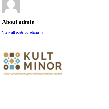
About admin
View all posts by admin
→
Partnerzy
Publikacje wyrażają jedynie poglądy autorów i nie mogą być
utożsamiane z oficjalnym stanowiskiem Senatu RP ani Fundacji
„Pomoc Polakom na Wschodzie” im. Jana Olszewskiego.