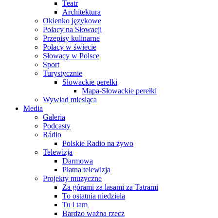
Teatr
Architektura
Okienko językowe
Polacy na Słowacji
Przepisy kulinarne
Polacy w świecie
Słowacy w Polsce
Sport
Turystycznie
Słowackie perełki
Mapa-Słowackie perełki
Wywiad miesiąca
Media
Galeria
Podcasty
Rádio
Polskie Radio na żywo
Telewizja
Darmowa
Płatna telewizja
Projekty muzyczne
Za górami za lasami za Tatrami
To ostatnia niedziela
Tu i tam
Bardzo ważna rzecz