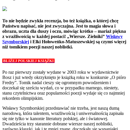
To nie będzie zwykła recenzja, bo też książka, o której chcę
Państwu napisać, nie jest zwyczajna. Jest to magia słowa i
obrazu, uczta dla duszy i oczu, mówiąc krótko – mariaż piękna
z wrażliwością w każdej postaci! „
Wiersze. Zielniki
”
Wisławy
Szymborskiej
i Elki Hołoweńko-Matuszewskiej są czymś więcej
niż tomikiem poezji naszej noblistki.
BLIŻEJ POLSKIEJ KSIĄŻKI
Po raz pierwszy zostały wydane w 2003 roku w wydawnictwie
Bosz i już wtedy okrzyknięto je książką roku w konkursie „O pióro
Fredry”. Tomik nadal cieszy się ogromnym powodzeniem i
doczekał się sześciu wydań, co w przypadku marnego, niestety,
stanu czytelnictwa oraz popularności poezji wydaje się co najmniej
rekordem olimpijskim.
Wisławy Szymborskiej przedstawiać nie trzeba, jest naszą dumą
narodową, która talentem, wrażliwością i uniwersalnością zapisała
się nie tylko w kanonie literatury polskiej, ale i światowej.
Dwadzieścia trzy starannie dobrane wiersze naszej noblistki,
zarówno klasyki, jak i te mniej znane, doczekały się wspaniałej,