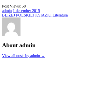
Post Views:
58
admin
1
december
2015
BLIŻEJ POLSKIEJ KSIĄŻKI
Literatura
About admin
View all posts by admin
→
Partnerzy
Publikacje wyrażają jedynie poglądy autorów i nie mogą być
utożsamiane z oficjalnym stanowiskiem Senatu RP ani Fundacji
„Pomoc Polakom na Wschodzie” im. Jana Olszewskiego.