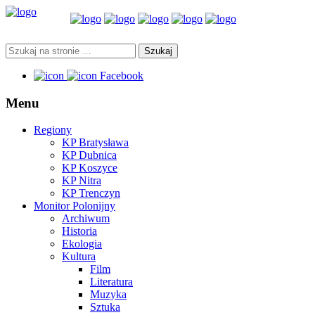
Facebook
Menu
Regiony
KP Bratysława
KP Dubnica
KP Koszyce
KP Nitra
KP Trenczyn
Monitor Polonijny
Archiwum
Historia
Ekologia
Kultura
Film
Literatura
Muzyka
Sztuka