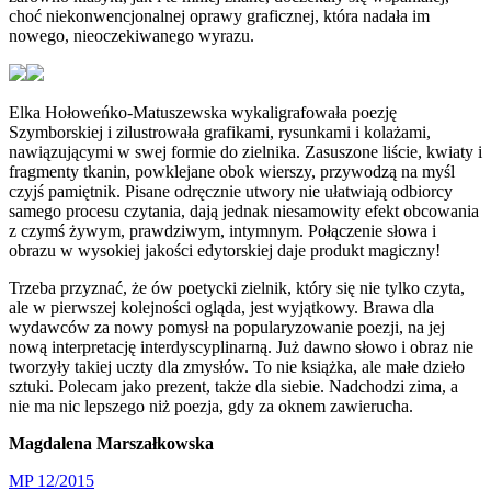
choć niekonwencjonalnej oprawy graficznej, która nadała im
nowego, nieoczekiwanego wyrazu.
Elka Hołoweńko-Matuszewska wykaligrafowała poezję
Szymborskiej i zilustrowała grafikami, rysunkami i kolażami,
nawiązującymi w swej formie do zielnika. Zasuszone liście, kwiaty i
fragmenty tkanin, powklejane obok wierszy, przywodzą na myśl
czyjś pamiętnik. Pisane odręcznie utwory nie ułatwiają odbiorcy
samego procesu czytania, dają jednak niesamowity efekt obcowania
z czymś żywym, prawdziwym, intymnym. Połączenie słowa i
obrazu w wysokiej jakości edytorskiej daje produkt magiczny!
Trzeba przyznać, że ów poetycki zielnik, który się nie tylko czyta,
ale w pierwszej kolejności ogląda, jest wyjątkowy. Brawa dla
wydawców za nowy pomysł na popularyzowanie poezji, na jej
nową interpretację interdyscyplinarną. Już dawno słowo i obraz nie
tworzyły takiej uczty dla zmysłów. To nie książka, ale małe dzieło
sztuki. Polecam jako prezent, także dla siebie. Nadchodzi zima, a
nie ma nic lepszego niż poezja, gdy za oknem zawierucha.
Magdalena Marszałkowska
MP 12/2015