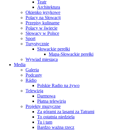
Teatr
Architektura
Okienko językowe
Polacy na Słowacji
Przepisy kulinarne
Polacy w świecie
Słowacy w Polsce
Sport
Turystycznie
Słowackie perełki
Mapa-Słowackie perełki
Wywiad miesiąca
Media
Galeria
Podcasty
Rádio
Polskie Radio na żywo
Telewizja
Darmowa
Płatna telewizja
Projekty muzyczne
Za górami za lasami za Tatrami
To ostatnia niedziela
Tu i tam
Bardzo ważna rzecz