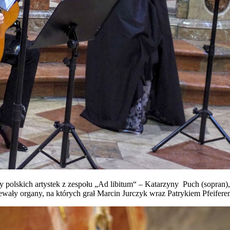
y polskich artystek z zespołu „Ad libitum“ – Katarzyny Puch (sopran),
miewały organy, na których grał Marcin Jurczyk wraz Patrykiem Pfeifer