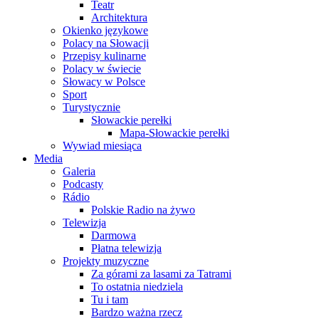
Teatr
Architektura
Okienko językowe
Polacy na Słowacji
Przepisy kulinarne
Polacy w świecie
Słowacy w Polsce
Sport
Turystycznie
Słowackie perełki
Mapa-Słowackie perełki
Wywiad miesiąca
Media
Galeria
Podcasty
Rádio
Polskie Radio na żywo
Telewizja
Darmowa
Płatna telewizja
Projekty muzyczne
Za górami za lasami za Tatrami
To ostatnia niedziela
Tu i tam
Bardzo ważna rzecz