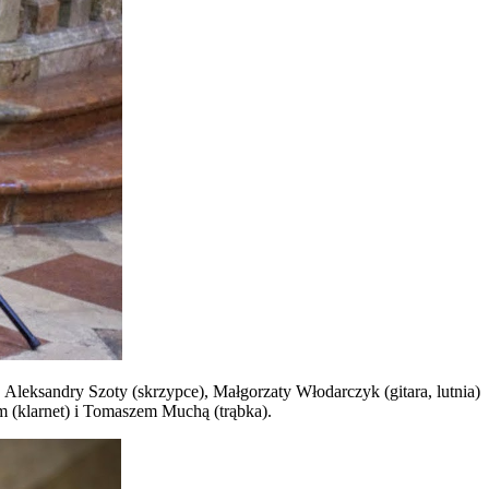
 Aleksandry Szoty (skrzypce), Małgorzaty Włodarczyk (gitara, lutnia)
em (klarnet) i Tomaszem Muchą (trąbka).