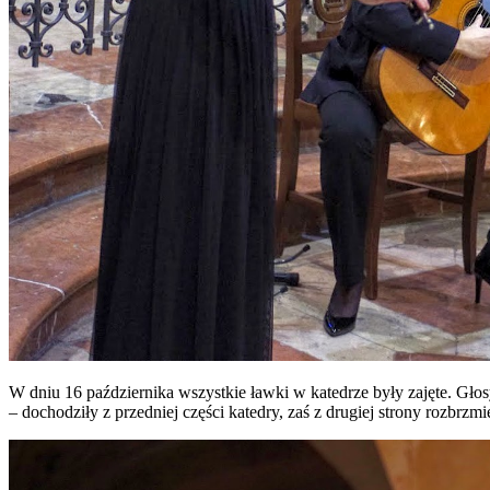
W dniu 16 października wszystkie ławki w katedrze były zajęte. Głos
– dochodziły z przedniej części katedry, zaś z drugiej strony rozbrz