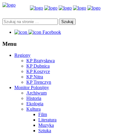
Facebook
Menu
Regiony
KP Bratysława
KP Dubnica
KP Koszyce
KP Nitra
KP Trenczyn
Monitor Polonijny
Archiwum
Historia
Ekologia
Kultura
Film
Literatura
Muzyka
Sztuka