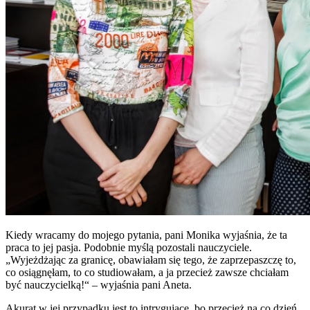
Kiedy wracamy do mojego pytania, pani Monika wyjaśnia, że ta
praca to jej pasja. Podobnie myślą pozostali nauczyciele.
„Wyjeżdżając za granicę, obawiałam się tego, że zaprzepaszczę to,
co osiągnęłam, to co studiowałam, a ja przecież zawsze chciałam
być nauczycielką!“ – wyjaśnia pani Aneta.
Akurat w jej przypadku jest to intrygujące, bo przecież na co dzień