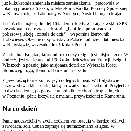
już kilkukrotnie zmieniała miejsce zamieszkania – pracowała w
lokalnej prasie na Śląsku, w Miejskim Ośrodku Pomocy Społecznej
w Katowicach, szukała pracy w Ameryce, Austrii i innych krajach.
Los uśmiechnął się do niej 10 lat temu, kiedy w bratysławskim SPK
poszukiwano nauczyciela historii. „Pani Jola poprowadziła
pokazową lekcję i została do dziś“ – wspomina kierownik
Holzwieser. Obecnie uczy wiedzy o Polsce i od trzech lat mieszka
w Bratysławie, wcześniej dojeżdżała z Polski.
Z kolei brat Bogdan, który od roku uczy religii, jest misjonarzem. W
podróży jest właściwie od 1983 roku. Mieszkał we Francji, Belgii i
Włoszech, a później jako misjonarz dotarł do Wybrzeża Kości
Słoniowej, Togo, Beninu, Kamerunu i Czadu.
Z pewnością to nie koniec jego odległych misji. W Bratysławie
uczy w słowackiej szkole, którą prowadzą bracia szkolni. Przyjechał
tu dwa lata temu, po pobycie w poliklinice chorób tropikalnych
w Poznaniu, gdzie leczył się z malarii, przywiezionej z Kamerunu.
Na co dzień
Panie nauczycielki w życiu codziennym pracują w bardzo różnych
zawodach. Jola Caban zajmuje się tłumaczeniami książek. W