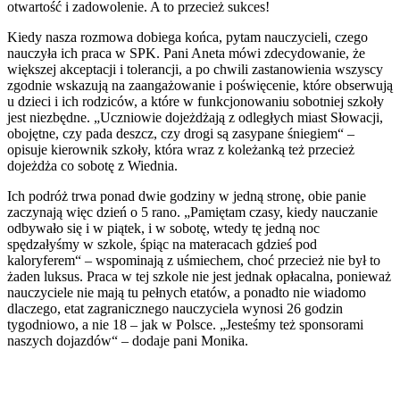
otwartość i zadowolenie. A to przecież sukces!
Kiedy nasza rozmowa dobiega końca, pytam nauczycieli, czego
nauczyła ich praca w SPK. Pani Aneta mówi zdecydowanie, że
większej akceptacji i tolerancji, a po chwili zastanowienia wszyscy
zgodnie wskazują na zaangażowanie i poświęcenie, które obserwują
u dzieci i ich rodziców, a które w funkcjonowaniu sobotniej szkoły
jest niezbędne. „Uczniowie dojeżdżają z odległych miast Słowacji,
obojętne, czy pada deszcz, czy drogi są zasypane śniegiem“ –
opisuje kierownik szkoły, która wraz z koleżanką też przecież
dojeżdża co sobotę z Wiednia.
Ich podróż trwa ponad dwie godziny w jedną stronę, obie panie
zaczynają więc dzień o 5 rano. „Pamiętam czasy, kiedy nauczanie
odbywało się i w piątek, i w sobotę, wtedy tę jedną noc
spędzałyśmy w szkole, śpiąc na materacach gdzieś pod
kaloryferem“ – wspominają z uśmiechem, choć przecież nie był to
żaden luksus. Praca w tej szkole nie jest jednak opłacalna, ponieważ
nauczyciele nie mają tu pełnych etatów, a ponadto nie wiadomo
dlaczego, etat zagranicznego nauczyciela wynosi 26 godzin
tygodniowo, a nie 18 – jak w Polsce. „Jesteśmy też sponsorami
naszych dojazdów“ – dodaje pani Monika.