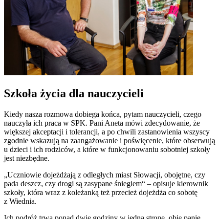
Szkoła życia dla nauczycieli
Kiedy nasza rozmowa dobiega końca, pytam nauczycieli, czego
nauczyła ich praca w SPK. Pani Aneta mówi zdecydowanie, że
większej akceptacji i tolerancji, a po chwili zastanowienia wszyscy
zgodnie wskazują na zaangażowanie i poświęcenie, które obserwują
u dzieci i ich rodziców, a które w funkcjonowaniu sobotniej szkoły
jest niezbędne.
„Uczniowie dojeżdżają z odległych miast Słowacji, obojętne, czy
pada deszcz, czy drogi są zasypane śniegiem“ – opisuje kierownik
szkoły, która wraz z koleżanką też przecież dojeżdża co sobotę
z Wiednia.
Ich podróż trwa ponad dwie godziny w jedną stronę, obie panie