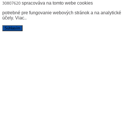
30807620
spracováva na tomto webe cookies
potrebné pre fungovanie webových stránok a na analytické
účely.
Viac.
.
Súhlasím