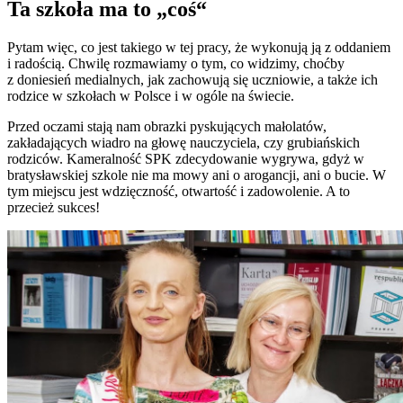
Ta szkoła ma to „coś“
Pytam więc, co jest takiego w tej pracy, że wykonują ją z oddaniem
i radością. Chwilę rozmawiamy o tym, co widzimy, choćby
z doniesień medialnych, jak zachowują się uczniowie, a także ich
rodzice w szkołach w Polsce i w ogóle na świecie.
Przed oczami stają nam obrazki pyskujących małolatów,
zakładających wiadro na głowę nauczyciela, czy grubiańskich
rodziców. Kameralność SPK zdecydowanie wygrywa, gdyż w
bratysławskiej szkole nie ma mowy ani o arogancji, ani o bucie. W
tym miejscu jest wdzięczność, otwartość i zadowolenie. A to
przecież sukces!