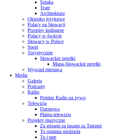
Sztuka
Teatr
Architektura
Okienko językowe
Polacy na Słowacji
Przepisy kulinarne
Polacy w świecie
Słowacy w Polsce
Sport
Turystycznie
Słowackie perełki
Mapa-Słowackie perełki
Wywiad miesiąca
Media
Galeria
Podcasty
Rádio
Polskie Radio na żywo
Telewizja
Darmowa
Płatna telewizja
Projekty muzyczne
Za górami za lasami za Tatrami
To ostatnia niedziela
Tu i tam