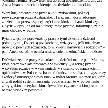
Wiedniu Monika Holzwieser jest doradcą ubezpieczeniowym, zaś
Aneta Iwan od trzech lat kieruje przedszkolem… tureckim.
Wcześniej pracowała w przedszkolu żydowskim, później
prowadzonym przez Austriaczkę. „Teraz mam doświadczenie
z dziećmi w przeważającej części tureckimi, ale i arabskimi czy
z Syrii“ – opisuje i od razu ubiega moje pytanie, informując, że nie
musi chodzić w burce.
Pytam więc, jak porównałaby pracę z tymi dziećmi a dziećmi
polonijnymi. „Dzieci są przekochane, wdzięczne, jeśli miałabym
mówić o pewnych różnicach, to w kwestii nastawienia rodziców“ –
pani Aneta ostrożnie ocenia nastawienie muzułmańskich rodziców.
Doświadczenie z pracy z austriackimi dziećmi ma też pani Monika,
która przez dwa lata pracowała w świetlicy. „Ja widzę przede
wszystkim różnice w wymaganiach w stosunku do nauczycieli i
opiekunów – w Polsce trzeba mieć skończone studia, tam wystarczy
skończyć kilkutygodniowy kurs“ – mówi Monika Holzwieser, która
chwali polski system nauczania, podkreślając, że w porównaniu
z brytyjskim, amerykańskim, słowackim czy austriackim jest on na
bardzo wysokim poziomie.