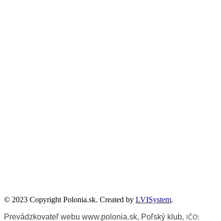
Partnerzy
Publikacje wyrażają jedynie poglądy autorów i nie mogą być
utożsamiane z oficjalnym stanowiskiem Senatu RP ani Fundacji
„Pomoc Polakom na Wschodzie” im. Jana Olszewskiego.
Zadanie współfinansowane ze środków Kancelarii Senatu w ramach
sprawowania opieki Senatu Rzeczypospolitej Polskiej nad Polonią i
Polakami za granicą w 2025 roku.
© 2023 Copyright Polonia.sk. Created by
LVISystem
.
IČO:
Prevádzkovateľ webu www.polonia.sk, Poľský klub
,