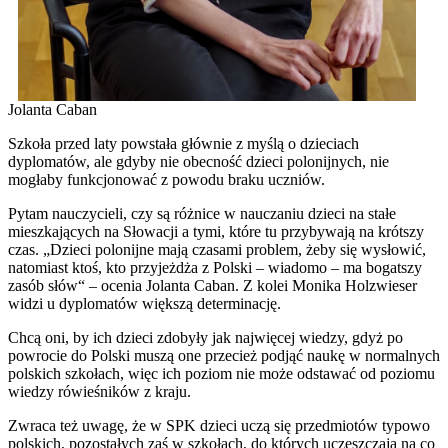
Jolanta Caban
Szkoła przed laty powstała głównie z myślą o dzieciach
dyplomatów, ale gdyby nie obecność dzieci polonijnych, nie
mogłaby funkcjonować z powodu braku uczniów.
Pytam nauczycieli, czy są różnice w nauczaniu dzieci na stałe
mieszkających na Słowacji a tymi, które tu przybywają na krótszy
czas. „Dzieci polonijne mają czasami problem, żeby się wysłowić,
natomiast ktoś, kto przyjeżdża z Polski – wiadomo – ma bogatszy
zasób słów“ – ocenia Jolanta Caban. Z kolei Monika Holzwieser
widzi u dyplomatów większą determinację.
Chcą oni, by ich dzieci zdobyły jak najwięcej wiedzy, gdyż po
powrocie do Polski muszą one przecież podjąć naukę w normalnych
polskich szkołach, więc ich poziom nie może odstawać od poziomu
wiedzy rówieśników z kraju.
Zwraca też uwagę, że w SPK dzieci uczą się przedmiotów typowo
polskich, pozostałych zaś w szkołach, do których uczęszczają na co