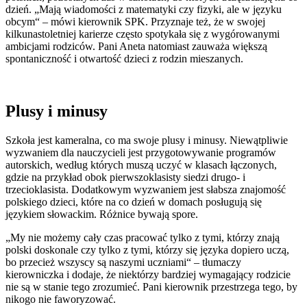
dzień. „Mają wiadomości z matematyki czy fizyki, ale w języku
obcym“ – mówi kierownik SPK. Przyznaje też, że w swojej
kilkunastoletniej karierze często spotykała się z wygórowanymi
ambicjami rodziców. Pani Aneta natomiast zauważa większą
spontaniczność i otwartość dzieci z rodzin mieszanych.
Plusy i minusy
Szkoła jest kameralna, co ma swoje plusy i minusy. Niewątpliwie
wyzwaniem dla nauczycieli jest przygotowywanie programów
autorskich, według których muszą uczyć w klasach łączonych,
gdzie na przykład obok pierwszoklasisty siedzi drugo- i
trzecioklasista. Dodatkowym wyzwaniem jest słabsza znajomość
polskiego dzieci, które na co dzień w domach posługują się
językiem słowackim. Różnice bywają spore.
„My nie możemy cały czas pracować tylko z tymi, którzy znają
polski doskonale czy tylko z tymi, którzy się języka dopiero uczą,
bo przecież wszyscy są naszymi uczniami“ – tłumaczy
kierowniczka i dodaje, że niektórzy bardziej wymagający rodzicie
nie są w stanie tego zrozumieć. Pani kierownik przestrzega tego, by
nikogo nie faworyzować.