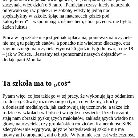
zaczynają więc dzień o 5 rano. „Pamiętam czasy, kiedy nauczanie
odbywało się i w piątek, i w sobotę, wtedy tę jedną noc
spędzałyśmy w szkole, śpiąc na materacach gdzieś pod
kaloryferem“ – wspominają z uśmiechem, choć przecież nie był to
żaden luksus.
Praca w tej szkole nie jest jednak opłacalna, ponieważ nauczyciele
nie mają tu pełnych etatów, a ponadto nie wiadomo dlaczego, etat
zagranicznego nauczyciela wynosi 26 godzin tygodniowo, a nie 18
– jak w Polsce. „Jesteśmy też sponsorami naszych dojazdów“ –
dodaje pani Monika.
Ta szkoła ma to „coś“
Pytam więc, co jest takiego w tej pracy, że wykonują ją z oddaniem
i radością. Chwilę rozmawiamy o tym, co widzimy, choćby
z doniesień medialnych, jak zachowują się uczniowie, a także ich
rodzice w szkołach w Polsce i w ogóle na świecie. Przed oczami
stają nam obrazki pyskujących małolatów, zakładających wiadro na
głowę nauczyciela, czy grubiańskich rodziców. Kameralność SPK
zdecydowanie wygrywa, gdyż w bratysławskiej szkole nie ma
mowy ani o arogancji, ani o bucie. W tym miejscu jest wdzięczność,