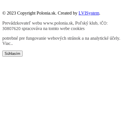
© 2023 Copyright Polonia.sk. Created by
LVISystem
.
IČO:
Prevádzkovateľ webu www.polonia.sk, Poľský klub
,
30807620
spracováva na tomto webe cookies
potrebné pre fungovanie webových stránok a na analytické účely.
Viac.
.
Súhlasím