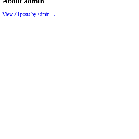
About admin
View all posts by admin
→
Partnerzy
Publikacje wyrażają jedynie poglądy autorów i nie mogą być
utożsamiane z oficjalnym stanowiskiem Senatu RP ani Fundacji
„Pomoc Polakom na Wschodzie” im. Jana Olszewskiego.
Zadanie współfinansowane ze środków Kancelarii Senatu w ramach
sprawowania opieki Senatu Rzeczypospolitej Polskiej nad Polonią i
Polakami za granicą w 2025 roku.