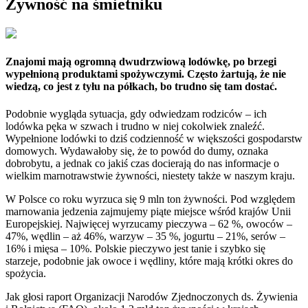
Żywność na śmietniku
Znajomi mają ogromną dwudrzwiową lodówkę, po brzegi
wypełnioną produktami spożywczymi. Często żartują, że nie
wiedzą, co jest z tyłu na półkach, bo trudno się tam dostać.
Podobnie wygląda sytuacja, gdy odwiedzam rodziców – ich
lodówka pęka w szwach i trudno w niej cokolwiek znaleźć.
Wypełnione lodówki to dziś codzienność w większości gospodarstw
domowych. Wydawałoby się, że to powód do dumy, oznaka
dobrobytu, a jednak co jakiś czas docierają do nas informacje o
wielkim marnotrawstwie żywności, niestety także w naszym kraju.
W Polsce co roku wyrzuca się 9 mln ton żywności. Pod względem
marnowania jedzenia zajmujemy piąte miejsce wśród krajów Unii
Europejskiej. Najwięcej wyrzucamy pieczywa – 62 %, owoców –
47%, wędlin – aż 46%, warzyw – 35 %, jogurtu – 21%, serów –
16% i mięsa – 10%. Polskie pieczywo jest tanie i szybko się
starzeje, podobnie jak owoce i wędliny, które mają krótki okres do
spożycia.
Jak głosi raport Organizacji Narodów Zjednoczonych ds. Żywienia