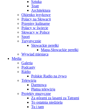
Sztuka
Teatr
Architektura
Okienko językowe
Polacy na Słowacji
Przepisy kulinarne
Polacy w świecie
Słowacy w Polsce
Sport
Turystycznie
Słowackie perełki
Mapa-Słowackie perełki
Wywiad miesiąca
Media
Galeria
Podcasty
Rádio
Polskie Radio na żywo
Telewizja
Darmowa
Płatna telewizja
Projekty muzyczne
Za górami za lasami za Tatrami
To ostatnia niedziela
Tu i tam