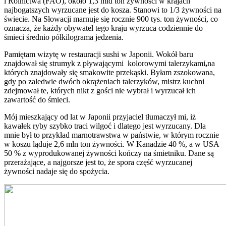
i Rolnictwa (FAO), około 1,3 mld ton żywności w krajach
najbogatszych wyrzucane jest do kosza. Stanowi to 1/3 żywności na
świecie. Na Słowacji marnuje się rocznie 900 tys. ton żywności, co
oznacza, że każdy obywatel tego kraju wyrzuca codziennie do
śmieci średnio półkilograma jedzenia.
Pamiętam wizytę w restauracji sushi w Japonii. Wokół baru
znajdował się strumyk z pływającymi kolorowymi talerzykami
,
na
których znajdowały się smakowite przekąski. Byłam zszokowana,
gdy po zaledwie dwóch okrążeniach talerzyków, mistrz kuchni
zdejmował te, których nikt z gości nie wybrał i wyrzucał ich
zawartość do śmieci.
Mój mieszkający od lat w Japonii przyjaciel tłumaczył mi, iż
kawałek ryby szybko traci wilgoć i dlatego jest wyrzucany. Dla
mnie był to przykład marnotrawstwa w państwie, w którym rocznie
w koszu ląduje 2,6 mln ton żywności. W Kanadzie 40 %, a w USA
50 % z wyprodukowanej żywności kończy na śmietniku. Dane są
przerażające, a najgorsze jest to, że spora część wyrzucanej
żywności nadaje się do spożycia.