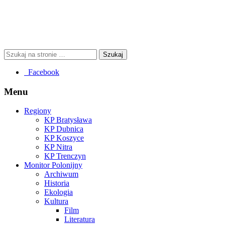
Facebook
Menu
Regiony
KP Bratysława
KP Dubnica
KP Koszyce
KP Nitra
KP Trenczyn
Monitor Polonijny
Archiwum
Historia
Ekologia
Kultura
Film
Literatura