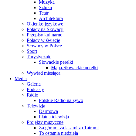
Muzyka
Sztuka
Teatr
Architektura
Okienko językowe
Polacy na Słowacji
Przepisy kulinarne
Polacy w świecie
Słowacy w Polsce
Sport
Turystycznie
Słowackie perełki
Mapa-Słowackie perełki
Wywiad miesiąca
Media
Galeria
Podcasty
Rádio
Polskie Radio na żywo
Telewizja
Darmowa
Płatna telewizja
Projekty muzyczne
Za górami za lasami za Tatrami
To ostatnia niedziela