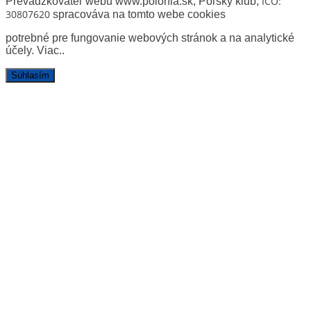
IČO:
Prevádzkovateľ webu www.polonia.sk, Poľský klub
,
30807620
spracováva na tomto webe cookies
potrebné pre fungovanie webových stránok a na analytické
účely.
Viac.
.
Súhlasím