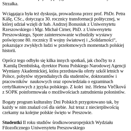
Strzałka.
Wciągająca była też dyskusja, prowadzona przez prof. PhDr. Petra
Kášę, CSc., dotycząca 30. rocznicy transformacji politycznej, w
której udział wzięli dr hab. Andrzej Bonusiuk z Uniwersytetu
Rzeszowskiego i Mgr. Michał Cirner, PhD. z Uniwersytetu
Preszowskiego, Spore zainteresowanie wzbudziły wystawy
poświęcone 80. rocznicy II wojny światowej i „Solidarności“,
pokazujące zwykłych ludzi w przełomowych momentach polskiej
historii.
Oprócz tego odbyło się kilka innych spotkań, jak choćby to z
Kamilą Dembińską, dyrektor Pionu Polskiego Narodowej Agencji
Wymiany Akademickiej, która przedstawiła oferty szkół letnich w
Polsce, pobytów stypendialnych dla studentów, doktorantów i
pracowników naukowych oraz opowiedziała o egzaminach
certyfikatowych z języka polskiego. Z kolei inż. Helena Virčíková
z SOPK poinformowała o możliwościach zatrudnienia polonistów.
Bogaty program kulturalny Dni Polskich przygotowano tak, by
każdy w nim znalazł coś dla siebie. Już teraz z niecierpliwością
czekamy na kolejne polskie święto w Preszowie.
Studentki
II roku studiów środkowoeuropejskich Wydziału
Filozoficznego Uniwersytetu Preszowskiego