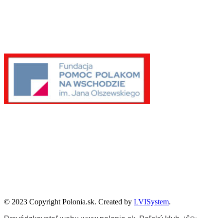
Publikacje wyrażają jedynie poglądy autorów i nie mogą być
utożsamiane z oficjalnym stanowiskiem Senatu RP ani Fundacji
„Pomoc Polakom na Wschodzie” im. Jana Olszewskiego.
Zadanie współfinansowane ze środków Kancelarii Senatu w ramach
sprawowania opieki Senatu Rzeczypospolitej Polskiej nad Polonią i
Polakami za granicą w 2025 roku.
© 2023 Copyright Polonia.sk. Created by
LVISystem
.