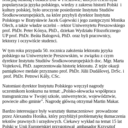
popularyzacja języka polskiego, wiedzy z zakresu historii Polski i
kultury polskiej, było uroczyste posiedzenie Instytutu Studiów
Środkowoeuropejskich, na które przybyli dyrektor Instytutu
Polskiego w Bratysławie Jacek Gajewski i jego zastępczyni Monika
Olech, a także władze uczelni – rektor Uniwersytetu Preszowskiego
prof. PhDr. Peter Kónya, PhD., dziekan Wydziału Filozoficznego
UP prof. PhDr. Beáta Balogová, PhD. oraz byli pracownicy,
lektorzy i oczywiście studenci.
W tym roku przypada 50. rocznica założenia lektoratu języka
polskiego na Uniwersytecie Preszowskim, w związku z czym
dyrektor Instytutu Studiów Środkowoeuropejskich doc. Mgr. Marta
Vojteková, PhD. zaprezentowała historię lektoratu. Z tejże okazji
pamiątkowe medale przyznano prof. PhDr. Júlii Dudášovej, DrSc. i
prof. PhDr. Petrowi Kášy, CSc.
Natomiast dyrektor Instytutu Polskiego wręczył nagrody
uczestnikom konkursu na temat: „Polsko-słowacka współpraca
transgraniczna w Twojej szkole, uniwersytecie, województwie,
powiecie albo gminie”. Nagrodę główną otrzymał Martin Makar.
Bardzo interesujące były warsztaty tłumaczeniowe prowadzone
przez Alexandra Horáka, który przybliżył problematykę tłumaczenia
tekstów prawnych i urzędowych. Ciekawy wykład na temat 15 lat
Polski w Unii Europejskiej przygotował ambasador Krzysztof