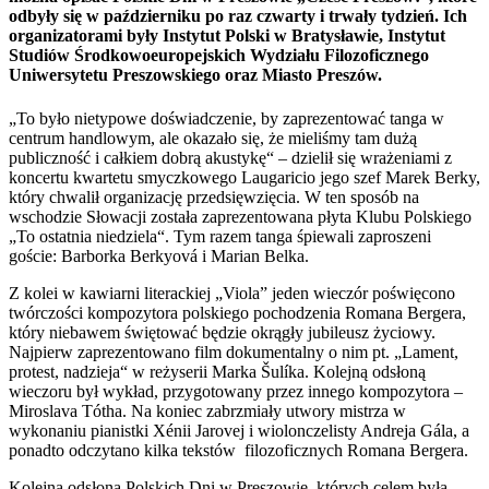
odbyły się w październiku po raz czwarty i trwały tydzień. Ich
organizatorami były Instytut Polski w Bratysławie, Instytut
Studiów Środkowoeuropejskich Wydziału Filozoficznego
Uniwersytetu Preszowskiego oraz Miasto Preszów.
„To było nietypowe doświadczenie, by zaprezentować tanga w
centrum handlowym, ale okazało się, że mieliśmy tam dużą
publiczność i całkiem dobrą akustykę“ – dzielił się wrażeniami z
koncertu kwartetu smyczkowego Laugaricio jego szef Marek Berky,
który chwalił organizację przedsięwzięcia. W ten sposób na
wschodzie Słowacji została zaprezentowana płyta Klubu Polskiego
„To ostatnia niedziela“. Tym razem tanga śpiewali zaproszeni
goście: Barborka Berkyová i Marian Belka.
Z kolei w kawiarni literackiej „Viola” jeden wieczór poświęcono
twórczości kompozytora polskiego pochodzenia Romana Bergera,
który niebawem świętować będzie okrągły jubileusz życiowy.
Najpierw zaprezentowano film dokumentalny o nim pt. „Lament,
protest, nadzieja“ w reżyserii Marka Šulíka. Kolejną odsłoną
wieczoru był wykład, przygotowany przez innego kompozytora –
Miroslava Tótha. Na koniec zabrzmiały utwory mistrza w
wykonaniu pianistki Xénii Jarovej i wiolonczelisty Andreja Gála, a
ponadto odczytano kilka tekstów filozoficznych Romana Bergera.
Kolejną odsłoną Polskich Dni w Preszowie, których celem była