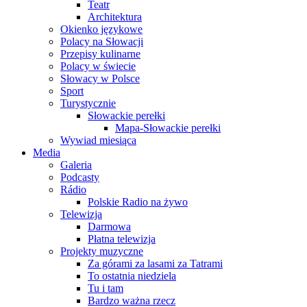
Teatr
Architektura
Okienko językowe
Polacy na Słowacji
Przepisy kulinarne
Polacy w świecie
Słowacy w Polsce
Sport
Turystycznie
Słowackie perełki
Mapa-Słowackie perełki
Wywiad miesiąca
Media
Galeria
Podcasty
Rádio
Polskie Radio na żywo
Telewizja
Darmowa
Płatna telewizja
Projekty muzyczne
Za górami za lasami za Tatrami
To ostatnia niedziela
Tu i tam
Bardzo ważna rzecz