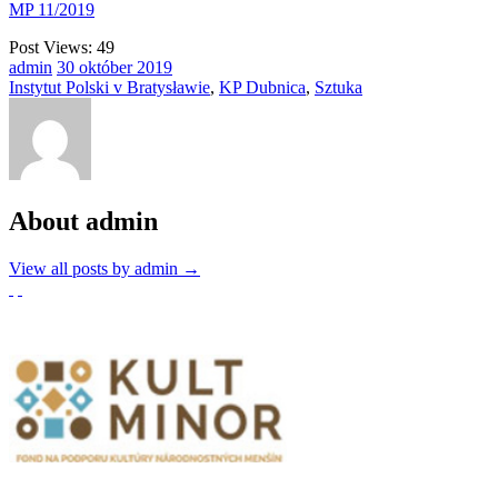
MP 11/2019
Post Views:
49
admin
30
október
2019
Instytut Polski v Bratysławie
,
KP Dubnica
,
Sztuka
About admin
View all posts by admin
→
Partnerzy