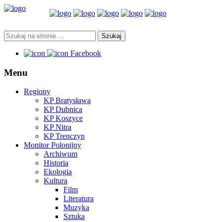
Facebook
Menu
Regiony
KP Bratysława
KP Dubnica
KP Koszyce
KP Nitra
KP Trenczyn
Monitor Polonijny
Archiwum
Historia
Ekologia
Kultura
Film
Literatura
Muzyka
Sztuka