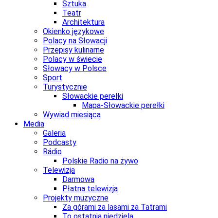
Sztuka
Teatr
Architektura
Okienko językowe
Polacy na Słowacji
Przepisy kulinarne
Polacy w świecie
Słowacy w Polsce
Sport
Turystycznie
Słowackie perełki
Mapa-Słowackie perełki
Wywiad miesiąca
Media
Galeria
Podcasty
Rádio
Polskie Radio na żywo
Telewizja
Darmowa
Płatna telewizja
Projekty muzyczne
Za górami za lasami za Tatrami
To ostatnia niedziela