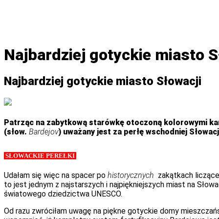
Najbardziej gotyckie miasto S
Najbardziej gotyckie miasto Słowacji
Patrząc na zabytkową starówkę otoczoną kolorowymi kam
(słow.
Bardejov
) uważany jest za perłę wschodniej Słowacj
SŁOWACKIE PEREŁKI
Udałam się więc na spacer po
historycznych
zakątkach liczące
to jest jednym z najstarszych i najpiękniejszych miast na Sło
światowego dziedzictwa UNESCO.
Od razu zwróciłam uwagę na piękne gotyckie domy mieszczańsk