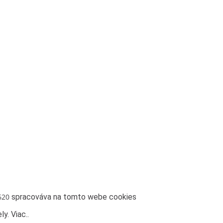
utożsamiane z oficjalnym stanowiskiem Senatu RP ani Fundacji 
ch sprawowania opieki Senatu Rzeczypospolitej Polskiej nad Po
620
spracováva na tomto webe cookies
ly.
Viac.
.