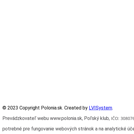
Partnerzy
Publikacje wyrażają jedynie poglądy autorów i nie mogą być 
Zadanie współfinansowane ze środków Kancelarii Senatu w rama
© 2023 Copyright Polonia.sk. Created by
LVISystem
.
Prevádzkovateľ webu www.polonia.sk, Poľský klub
,
IČO: 30807
potrebné pre fungovanie webových stránok a na analytické úče