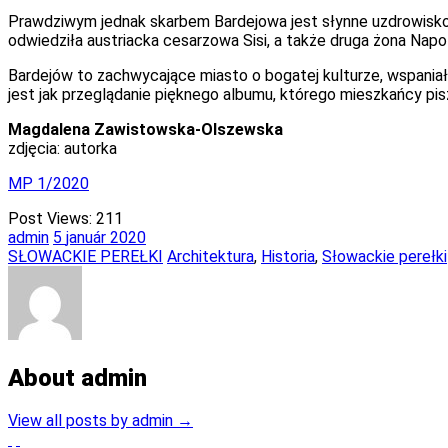
Prawdziwym jednak skarbem Bardejowa jest słynne uzdrowisko
odwiedziła austriacka cesarzowa Sisi, a także druga żona Napo
Bardejów to zachwycające miasto o bogatej kulturze, wspaniał
jest jak przeglądanie pięknego albumu, którego mieszkańcy pisz
Magdalena Zawistowska-Olszewska
zdjęcia: autorka
MP 1/2020
Post Views:
211
admin
5
január
2020
SŁOWACKIE PEREŁKI
Architektura
,
Historia
,
Słowackie perełki
About admin
View all posts by admin
→