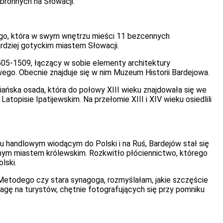
bronnych na Słowacji.
iego, która w swym wnętrzu mieści 11 bezcennych
rdziej gotyckim miastem Słowacji.
05-1509, łączący w sobie elementy architektury
ego. Obecnie znajduje się w nim Muzeum Historii Bardejowa.
wiańska osada, która do połowy XIII wieku znajdowała się we
atopisie Ipatijewskim. Na przełomie XIII i XIV wieku osiedlili
u handlowym wiodącym do Polski i na Ruś, Bardejów stał się
lnym miastem królewskim. Rozkwitło płóciennictwo, którego
lski.
i Metodego czy stara synagoga, rozmyślałam, jakie szczęście
wagę na turystów, chętnie fotografujących się przy pomniku