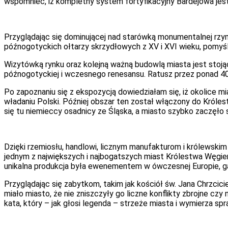
wspomnieć, iż kompletny system fortyfikacyjny Bardejowa jes
Przyglądając się dominującej nad starówką monumentalnej rzym
późnogotyckich ołtarzy skrzydłowych z XV i XVI wieku, pomyśl
Wizytówką rynku oraz kolejną ważną budowlą miasta jest stoj
późnogotyckiej i wczesnego renesansu. Ratusz przez ponad 400
Po zapoznaniu się z ekspozycją dowiedziałam się, iż okolice mi
władaniu Polski. Później obszar ten został włączony do Króle
się tu niemieccy osadnicy ze Śląska, a miasto szybko zaczęło s
Dzięki rzemiosłu, handlowi, licznym manufakturom i królewski
jednym z największych i najbogatszych miast Królestwa Węgie
unikalna produkcja była ewenementem w ówczesnej Europie, gar
Przyglądając się zabytkom, takim jak kościół św. Jana Chrzcic
miało miasto, że nie zniszczyły go liczne konflikty zbrojne c
kata, który – jak głosi legenda – strzeże miasta i wymierza sp