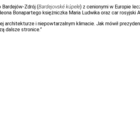
 Bardejów-Zdrój (
Bardejovské kúpele
) z cenionymi w Europie le
leona Bonapartego księżniczka Maria Ludwika oraz car rosyjski A
ej architekturze i niepowtarzalnym klimacie. Jak mówił prezyde
ą dalsze stronice.”