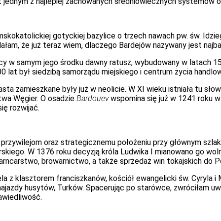
t jednym z najlepiej zachowanych średniowiecznych systemów o
skokatolickiej gotyckiej bazylice o trzech nawach pw. św. Idz
ałam, że już teraz wiem, dlaczego Bardejów nazywany jest najba
ący w samym jego środku dawny ratusz, wybudowany w latach 15
 lat był siedzibą samorządu miejskiego i centrum życia handlow
asta zamieszkane były już w neolicie. W XI wieku istniała tu sło
stwa Węgier. O osadzie
Bardouev
wspomina się już w 1241 roku w L
ię rozwijać.
m przywilejom oraz strategicznemu położeniu przy głównym szlak
rskiego. W 1376 roku decyzją króla Ludwika I mianowano go wo
ncarstwo, browarnictwo, a także sprzedaż win tokajskich do Po
iela z klasztorem franciszkanów, kościół ewangelicki św. Cyryla 
zy najazdy husytów, Turków. Spacerując po starówce, zwróciłam u
rawiedliwość.