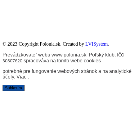
Zadanie współfinansowane ze środków Kancelarii Senatu w ramach
sprawowania opieki Senatu Rzeczypospolitej Polskiej nad Polonią i
Polakami za granicą w 2025 roku.
© 2023 Copyright Polonia.sk. Created by
LVISystem
.
IČO:
Prevádzkovateľ webu www.polonia.sk, Poľský klub
,
30807620
spracováva na tomto webe cookies
potrebné pre fungovanie webových stránok a na analytické
účely.
Viac.
.
Súhlasím