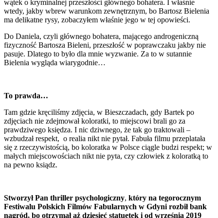
wątek o kryminalnej przeszłości głównego bohatera. I właśnie
wtedy, jakby wbrew warunkom zewnętrznym, bo Bartosz Bielenia
ma delikatne rysy, zobaczyłem właśnie jego w tej opowieści.
Do Daniela, czyli głównego bohatera, mającego androgeniczną
fizyczność Bartosza Bieleni, przeszłość w poprawczaku jakby nie
pasuje. Dlatego to było dla mnie wyzwanie. Za to w sutannie
Bielenia wygląda wiarygodnie…
To prawda…
Tam gdzie kręciliśmy zdjęcia, w Bieszczadach, gdy Bartek po
zdjęciach nie zdejmował koloratki, to miejscowi brali go za
prawdziwego księdza. I nic dziwnego, że tak go traktowali –
wzbudzał respekt, o realia nikt nie pytał. Fabuła filmu przeplatała
się z rzeczywistością, bo koloratka w Polsce ciągle budzi respekt; w
małych miejscowościach nikt nie pyta, czy człowiek z koloratką to
na pewno ksiądz.
Stworzył Pan thriller psychologiczny
,
który na tegorocznym
Festiwalu Polskich Filmów Fabularnych w Gdyni rozbił bank
nagród, bo otrzymał aż dziesięć statuetek i od września 2019