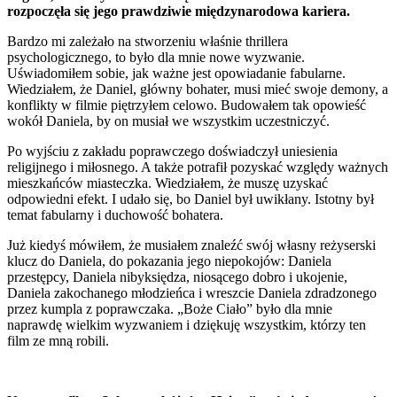
rozpoczęła się jego prawdziwie międzynarodowa kariera.
Bardzo mi zależało na stworzeniu właśnie thrillera
psychologicznego, to było dla mnie nowe wyzwanie.
Uświadomiłem sobie, jak ważne jest opowiadanie fabularne.
Wiedziałem, że Daniel, główny bohater, musi mieć swoje demony, a
konflikty w filmie piętrzyłem celowo. Budowałem tak opowieść
wokół Daniela, by on musiał we wszystkim uczestniczyć.
Po wyjściu z zakładu poprawczego doświadczył uniesienia
religijnego i miłosnego. A także potrafił pozyskać względy ważnych
mieszkańców miasteczka. Wiedziałem, że muszę uzyskać
odpowiedni efekt. I udało się, bo Daniel był uwikłany. Istotny był
temat fabularny i duchowość bohatera.
Już kiedyś mówiłem, że musiałem znaleźć swój własny reżyserski
klucz do Daniela, do pokazania jego niepokojów: Daniela
przestępcy, Daniela nibyksiędza, niosącego dobro i ukojenie,
Daniela zakochanego młodzieńca i wreszcie Daniela zdradzonego
przez kumpla z poprawczaka. „Boże Ciało” było dla mnie
naprawdę wielkim wyzwaniem i dziękuję wszystkim, którzy ten
film ze mną robili.