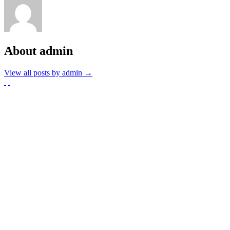
About admin
View all posts by admin
→
Partnerzy
Publikacje wyrażają jedynie poglądy autorów i nie mogą być
utożsamiane z oficjalnym stanowiskiem Senatu RP ani Fundacji
„Pomoc Polakom na Wschodzie” im. Jana Olszewskiego.