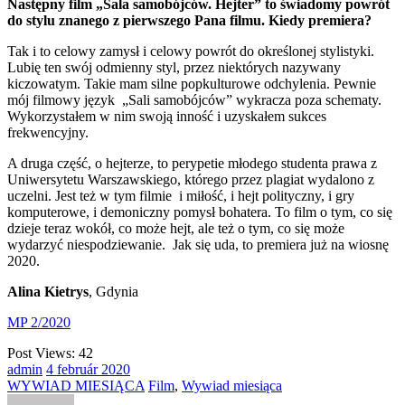
Następny film „Sala samobójców. Hejter” to świadomy powrót
do stylu znanego z pierwszego Pana filmu. Kiedy premiera?
Tak i to celowy zamysł i celowy powrót do określonej stylistyki.
Lubię ten swój odmienny styl, przez niektórych nazywany
kiczowatym. Takie mam silne popkulturowe odchylenia. Pewnie
mój filmowy język „Sali samobójców” wykracza poza schematy.
Wykorzystałem w nim swoją inność i uzyskałem sukces
frekwencyjny.
A druga część, o hejterze, to perypetie młodego studenta prawa z
Uniwersytetu Warszawskiego, którego przez plagiat wydalono z
uczelni. Jest też w tym filmie i miłość, i hejt polityczny, i gry
komputerowe, i demoniczny pomysł bohatera. To film o tym, co się
dzieje teraz wokół, co może hejt, ale też o tym, co się może
wydarzyć niespodziewanie. Jak się uda, to premiera już na wiosnę
2020.
Alina Kietrys
, Gdynia
MP 2/2020
Post Views:
42
admin
4
február
2020
WYWIAD MIESIĄCA
Film
,
Wywiad miesiąca