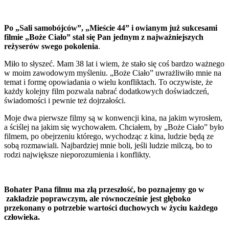
Po „Sali samobójców”, „Mieście 44” i owianym już sukcesami
filmie „Boże Ciało” stał się Pan jednym z najważniejszych
reżyserów swego pokolenia
.
Miło to słyszeć. Mam 38 lat i wiem, że stało się coś bardzo ważnego
w moim zawodowym myśleniu. „Boże Ciało” uwrażliwiło mnie na
temat i formę opowiadania o wielu konfliktach. To oczywiste, że
każdy kolejny film pozwala nabrać dodatkowych doświadczeń,
świadomości i pewnie też dojrzałości.
Moje dwa pierwsze filmy są w konwencji kina, na jakim wyrosłem,
a ściślej na jakim się wychowałem. Chciałem, by „Boże Ciało” było
filmem, po obejrzeniu którego, wychodząc z kina, ludzie będą ze
sobą rozmawiali. Najbardziej mnie boli, jeśli ludzie milczą, bo to
rodzi największe nieporozumienia i konflikty.
Bohater Pana filmu ma złą przeszłość, bo poznajemy go w
zakładzie poprawczym, ale równocześnie jest głęboko
przekonany o potrzebie wartości duchowych w życiu każdego
człowieka.