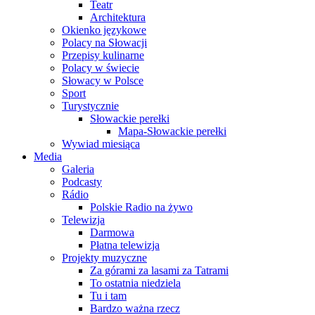
Teatr
Architektura
Okienko językowe
Polacy na Słowacji
Przepisy kulinarne
Polacy w świecie
Słowacy w Polsce
Sport
Turystycznie
Słowackie perełki
Mapa-Słowackie perełki
Wywiad miesiąca
Media
Galeria
Podcasty
Rádio
Polskie Radio na żywo
Telewizja
Darmowa
Płatna telewizja
Projekty muzyczne
Za górami za lasami za Tatrami
To ostatnia niedziela
Tu i tam
Bardzo ważna rzecz