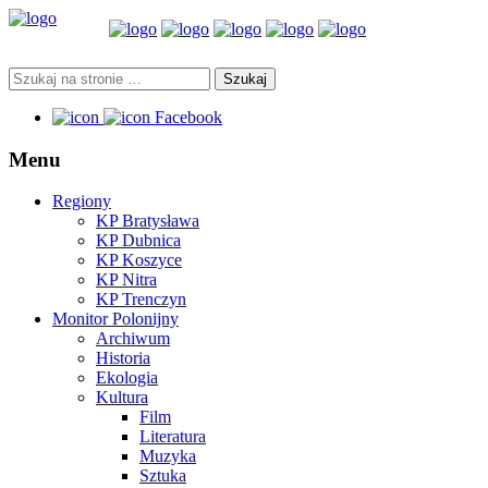
Facebook
Menu
Regiony
KP Bratysława
KP Dubnica
KP Koszyce
KP Nitra
KP Trenczyn
Monitor Polonijny
Archiwum
Historia
Ekologia
Kultura
Film
Literatura
Muzyka
Sztuka