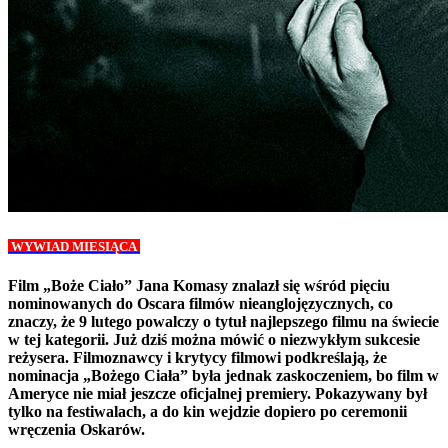
WYWIAD MIESIĄCA
Film „Boże Ciało” Jana Komasy znalazł się wśród pięciu
nominowanych do Oscara filmów nieanglojęzycznych, co
znaczy, że 9 lutego powalczy o tytuł najlepszego filmu na świecie
w tej kategorii. Już dziś można mówić o niezwykłym sukcesie
reżysera. Filmoznawcy i krytycy filmowi podkreślają, że
nominacja „Bożego Ciała” była jednak zaskoczeniem, bo film w
Ameryce nie miał jeszcze oficjalnej premiery. Pokazywany był
tylko na festiwalach, a do kin wejdzie dopiero po ceremonii
wręczenia Oskarów.