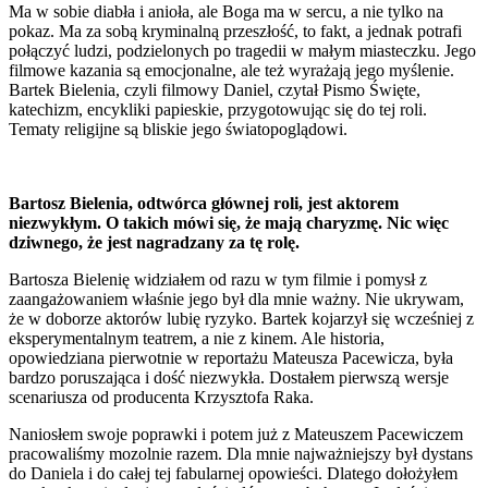
Ma w sobie diabła i anioła, ale Boga ma w sercu, a nie tylko na
pokaz. Ma za sobą kryminalną przeszłość, to fakt, a jednak potrafi
połączyć ludzi, podzielonych po tragedii w małym miasteczku. Jego
filmowe kazania są emocjonalne, ale też wyrażają jego myślenie.
Bartek Bielenia, czyli filmowy Daniel, czytał Pismo Święte,
katechizm, encykliki papieskie, przygotowując się do tej roli.
Tematy religijne są bliskie jego światopoglądowi.
Bartosz Bielenia, odtwórca głównej roli, jest aktorem
niezwykłym. O takich mówi się, że mają charyzmę. Nic więc
dziwnego, że jest nagradzany za tę rolę.
Bartosza Bielenię widziałem od razu w tym filmie i pomysł z
zaangażowaniem właśnie jego był dla mnie ważny. Nie ukrywam,
że w doborze aktorów lubię ryzyko. Bartek kojarzył się wcześniej z
eksperymentalnym teatrem, a nie z kinem. Ale historia,
opowiedziana pierwotnie w reportażu Mateusza Pacewicza, była
bardzo poruszająca i dość niezwykła. Dostałem pierwszą wersje
scenariusza od producenta Krzysztofa Raka.
Naniosłem swoje poprawki i potem już z Mateuszem Pacewiczem
pracowaliśmy mozolnie razem. Dla mnie najważniejszy był dystans
do Daniela i do całej tej fabularnej opowieści. Dlatego dołożyłem