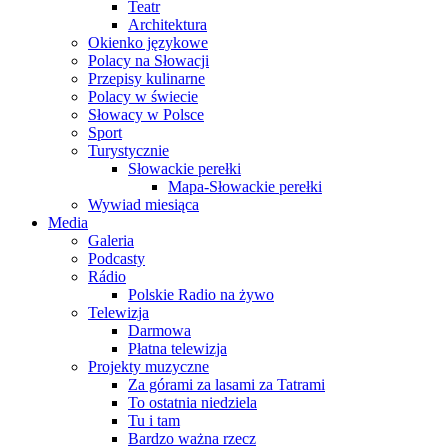
Teatr
Architektura
Okienko językowe
Polacy na Słowacji
Przepisy kulinarne
Polacy w świecie
Słowacy w Polsce
Sport
Turystycznie
Słowackie perełki
Mapa-Słowackie perełki
Wywiad miesiąca
Media
Galeria
Podcasty
Rádio
Polskie Radio na żywo
Telewizja
Darmowa
Płatna telewizja
Projekty muzyczne
Za górami za lasami za Tatrami
To ostatnia niedziela
Tu i tam
Bardzo ważna rzecz