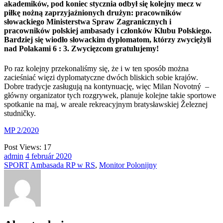
akademików, pod koniec stycznia odbył się kolejny mecz w
piłkę nożną zaprzyjaźnionych drużyn: pracowników
słowackiego Ministerstwa Spraw Zagranicznych i
pracowników polskiej ambasady i członków Klubu Polskiego.
Bardziej się wiodło słowackim dyplomatom, którzy zwyciężyli
nad Polakami 6 : 3. Zwycięzcom gratulujemy!
Po raz kolejny przekonaliśmy się, że i w ten sposób można
zacieśniać więzi dyplomatyczne dwóch bliskich sobie krajów.
Dobre tradycje zasługują na kontynuację, więc Milan Novotný –
główny organizator tych rozgrywek, planuje kolejne takie sportowe
spotkanie na maj, w areale rekreacyjnym bratysławskiej Železnej
studničky.
MP 2/2020
Post Views:
17
admin
4
február
2020
SPORT
Ambasada RP w RS
,
Monitor Polonijny