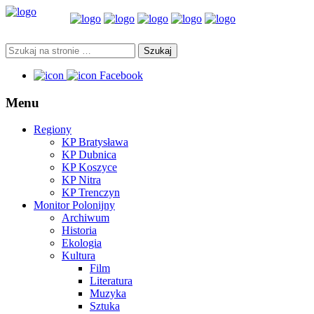
Facebook
Menu
Regiony
KP Bratysława
KP Dubnica
KP Koszyce
KP Nitra
KP Trenczyn
Monitor Polonijny
Archiwum
Historia
Ekologia
Kultura
Film
Literatura
Muzyka
Sztuka