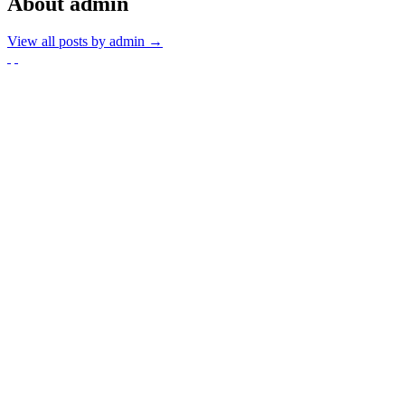
About admin
View all posts by admin
→
Partnerzy
Publikacje wyrażają jedynie poglądy autorów i nie mogą być
utożsamiane z oficjalnym stanowiskiem Senatu RP ani Fundacji
„Pomoc Polakom na Wschodzie” im. Jana Olszewskiego.
Zadanie współfinansowane ze środków Kancelarii Senatu w ramach
sprawowania opieki Senatu Rzeczypospolitej Polskiej nad Polonią i
Polakami za granicą w 2025 roku.