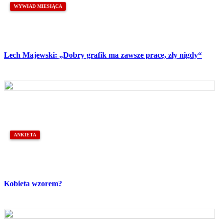
WYWIAD MIESIĄCA
Lech Majewski: „Dobry grafik ma zawsze pracę, zły nigdy“
ANKIETA
Kobieta wzorem?