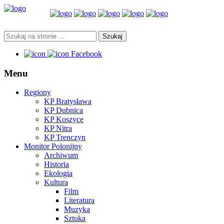
Facebook
Menu
Regiony
KP Bratysława
KP Dubnica
KP Koszyce
KP Nitra
KP Trenczyn
Monitor Polonijny
Archiwum
Historia
Ekologia
Kultura
Film
Literatura
Muzyka
Sztuka