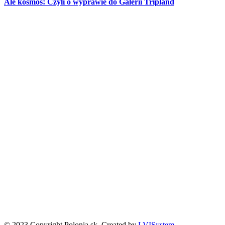
Ale kosmos! Czyli o wyprawie do Galerii Tripland
Partnerzy
Publikacje wyrażają jedynie poglądy autorów i nie mogą być
utożsamiane z oficjalnym stanowiskiem Senatu RP ani Fundacji
„Pomoc Polakom na Wschodzie” im. Jana Olszewskiego.
Zadanie współfinansowane ze środków Kancelarii Senatu w ramach
sprawowania opieki Senatu Rzeczypospolitej Polskiej nad Polonią i
Polakami za granicą w 2025 roku.
© 2023 Copyright Polonia.sk. Created by
LVISystem
.