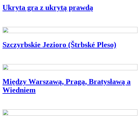
Ukryta gra z ukrytą prawdą
KINO OKO
Szczyrbskie Jezioro (Štrbské Pleso)
SŁOWACKIE PEREŁKI
Między Warszawą, Pragą, Bratysławą a
Wiedniem
CO U NICH SŁYCHAĆ?