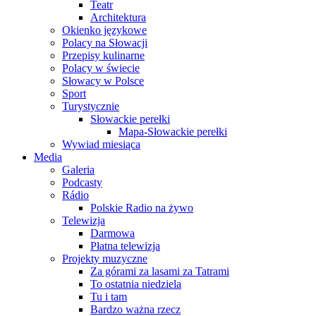
Teatr
Architektura
Okienko językowe
Polacy na Słowacji
Przepisy kulinarne
Polacy w świecie
Słowacy w Polsce
Sport
Turystycznie
Słowackie perełki
Mapa-Słowackie perełki
Wywiad miesiąca
Media
Galeria
Podcasty
Rádio
Polskie Radio na żywo
Telewizja
Darmowa
Płatna telewizja
Projekty muzyczne
Za górami za lasami za Tatrami
To ostatnia niedziela
Tu i tam
Bardzo ważna rzecz