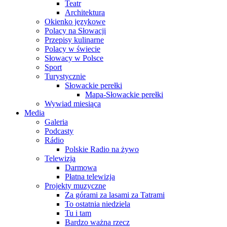
Teatr
Architektura
Okienko językowe
Polacy na Słowacji
Przepisy kulinarne
Polacy w świecie
Słowacy w Polsce
Sport
Turystycznie
Słowackie perełki
Mapa-Słowackie perełki
Wywiad miesiąca
Media
Galeria
Podcasty
Rádio
Polskie Radio na żywo
Telewizja
Darmowa
Płatna telewizja
Projekty muzyczne
Za górami za lasami za Tatrami
To ostatnia niedziela
Tu i tam
Bardzo ważna rzecz