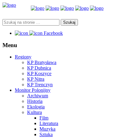
Facebook
Menu
Regiony
KP Bratysława
KP Dubnica
KP Koszyce
KP Nitra
KP Trenczyn
Monitor Polonijny
Archiwum
Historia
Ekologia
Kultura
Film
Literatura
Muzyka
Sztuka