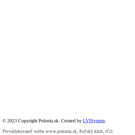
Partnerzy
Publikacje wyrażają jedynie poglądy autorów i nie mogą być
utożsamiane z oficjalnym stanowiskiem Senatu RP ani Fundacji
„Pomoc Polakom na Wschodzie” im. Jana Olszewskiego.
Zadanie współfinansowane ze środków Kancelarii Senatu w ramach
sprawowania opieki Senatu Rzeczypospolitej Polskiej nad Polonią i
Polakami za granicą w 2025 roku.
© 2023 Copyright Polonia.sk. Created by
LVISystem
.
IČO:
Prevádzkovateľ webu www.polonia.sk, Poľský klub
,