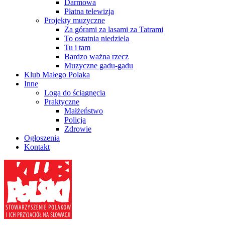
Darmowa
Płatna telewizja
Projekty muzyczne
Za górami za lasami za Tatrami
To ostatnia niedziela
Tu i tam
Bardzo ważna rzecz
Muzyczne gadu-gadu
Klub Małego Polaka
Inne
Loga do ściągnęcia
Praktyczne
Małżeństwo
Policja
Zdrowie
Ogłoszenia
Kontakt