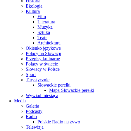
Historia
Ekologia
Kultura
Film
Literatura
Muzyka
Sztuka
Teatr
Architektura
Okienko językowe
Polacy na Słowacji
Przepisy kulinarne
Polacy w świecie
Słowacy w Polsce
Sport
Turystycznie
Słowackie perełki
Mapa-Słowackie perełki
Wywiad miesiąca
Media
Galeria
Podcasty
Rádio
Polskie Radio na żywo
Telewizja