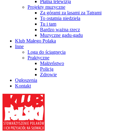
Płatna telewizja
Projekty muzyczne
Za górami za lasami za Tatrami
To ostatnia niedziela
Tu i tam
Bardzo ważna rzecz
Muzyczne gadu-gadu
Klub Małego Polaka
Inne
Loga do ściągnęcia
Praktyczne
Małżeństwo
Policja
Zdrowie
Ogłoszenia
Kontakt