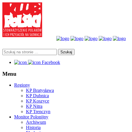
Facebook
Menu
Regiony
KP Bratysława
KP Dubnica
KP Koszyce
KP Nitra
KP Trenczyn
Monitor Polonijny
Archiwum
Historia