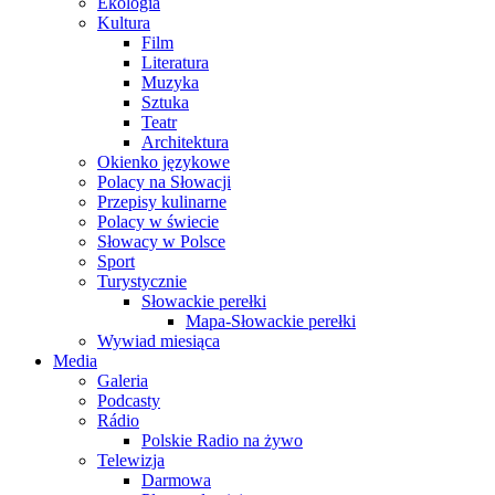
Ekologia
Kultura
Film
Literatura
Muzyka
Sztuka
Teatr
Architektura
Okienko językowe
Polacy na Słowacji
Przepisy kulinarne
Polacy w świecie
Słowacy w Polsce
Sport
Turystycznie
Słowackie perełki
Mapa-Słowackie perełki
Wywiad miesiąca
Media
Galeria
Podcasty
Rádio
Polskie Radio na żywo
Telewizja
Darmowa