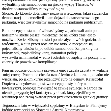
wybraliśmy się samochodem na grecką wyspę Thassos. W
drodze postanowiliśmy zatrzymać się w
Skopje, do którego dotarliśmy późnym wieczorem. Jakaś studencka
demonstracja uniemożliwiła nam dojazd do zarezerwowanego
parkingu, więc zostawiliśmy samochód na parkingu publicznym.
Rano recepcjonista namówił nas byśmy zaparkowali auto pod
hotelem w strefie pieszej, twierdząc, że na krótki czas jest to
możliwe. Zwiedziliśmy miasto i po niecałych dwóch godzinach
wróciliśmy, a auta przed hotelem nie było. Z recepcjonistą
pojechaliśmy taksówką po odbiór samochodu. Za parking, na
którym stał, zapłaciliśmy kartą, natomiast policja
wystawiła nam mandat w euro i odesłała do zapłaty na pocztę. I tu
zaczęły się prawdziwe komplikacje.
Pani na poczcie odmówiła przyjęcia euro i żądała zapłaty w walucie
miejscowej. Potem nie chciała uznać kwitu z kantoru, a ponadto nie
wiedziała, po jakim kursie przeliczyć euro na denary. Katastrofa!
Dopiero zdecydowana postawa recepcjonisty, który nam
towarzyszył, pomogła rozwiązać tę zawiłą sytuację. Nagrodą za
niemiłą przygodę był fantastyczny obiad, który zjedliśmy w
restauracji nad rzeką Wardar przed przekroczeniem greckiej granicy.
Tegoroczne lato w większości spędzimy w Bratysławie. Planujemy
krótkie wycieczki po Słowacji i Austrii. Natomiast w