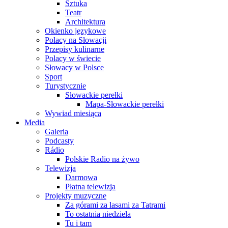
Sztuka
Teatr
Architektura
Okienko językowe
Polacy na Słowacji
Przepisy kulinarne
Polacy w świecie
Słowacy w Polsce
Sport
Turystycznie
Słowackie perełki
Mapa-Słowackie perełki
Wywiad miesiąca
Media
Galeria
Podcasty
Rádio
Polskie Radio na żywo
Telewizja
Darmowa
Płatna telewizja
Projekty muzyczne
Za górami za lasami za Tatrami
To ostatnia niedziela
Tu i tam