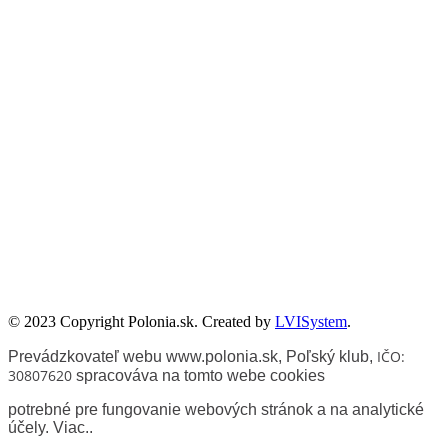
Publikacje wyrażają jedynie poglądy autorów i nie mogą być
utożsamiane z oficjalnym stanowiskiem Senatu RP ani Fundacji
„Pomoc Polakom na Wschodzie” im. Jana Olszewskiego.
Zadanie współfinansowane ze środków Kancelarii Senatu w ramach
sprawowania opieki Senatu Rzeczypospolitej Polskiej nad Polonią i
Polakami za granicą w 2025 roku.
© 2023 Copyright Polonia.sk. Created by
LVISystem
.
IČO:
Prevádzkovateľ webu www.polonia.sk, Poľský klub
,
30807620
spracováva na tomto webe cookies
potrebné pre fungovanie webových stránok a na analytické
účely.
Viac.
.