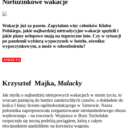
Nietuzinkowe wakacje
Wakacje już za pasem. Zapytałam więc członków Klubu
Polskiego, jakie najbardziej nietradycyjne wakacje spędzili i
jakie plany urlopowe mają na tegoroczne lato. Czy w sytuacji
po pandemii wybiorą wypoczynek w hotelu, ośrodku
wypoczynkowym, a może w odosobnieniu?
ANKIETA
Krzysztof Majka,
Malacky
Jak myślę o najbardziej nietypowych wakacjach w moim życiu, to
wracam pamięcią do bardzo zamierzchłych czasów, a dokładnie do
końca I klasy liceum ogólnokształcącego w Tarnowie. Nasza
polonistka zaproponowała zorganizowanie niestandardowego obozu
wędrownego – na rowerach. Wyprawa w Bory Tucholskie
rozpoczęła się nocną podróżą pociągiem, którą z całym
ekwipunkiem spędziliśmy na korytarzu wagonu.