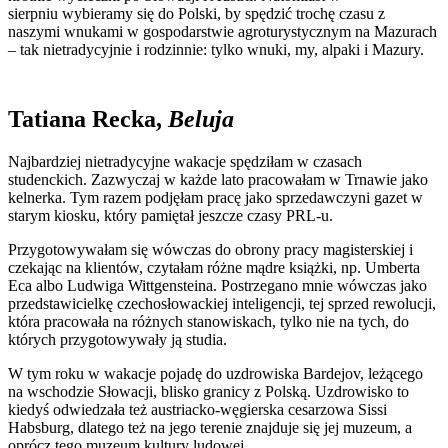
sierpniu wybieramy się do Polski, by spędzić trochę czasu z
naszymi wnukami w gospodarstwie agroturystycznym na Mazurach
– tak nietradycyjnie i rodzinnie: tylko wnuki, my, alpaki i Mazury.
Tatiana Recka,
Beluja
Najbardziej nietradycyjne wakacje spędziłam w czasach
studenckich. Zazwyczaj w każde lato pracowałam w Trnawie jako
kelnerka. Tym razem podjęłam pracę jako sprzedawczyni gazet w
starym kiosku, który pamiętał jeszcze czasy PRL-u.
Przygotowywałam się wówczas do obrony pracy magisterskiej i
czekając na klientów, czytałam różne mądre książki, np. Umberta
Eca albo Ludwiga Wittgensteina. Postrzegano mnie wówczas jako
przedstawicielkę czechosłowackiej inteligencji, tej sprzed rewolucji,
która pracowała na różnych stanowiskach, tylko nie na tych, do
których przygotowywały ją studia.
W tym roku w wakacje pojadę do uzdrowiska Bardejov, leżącego
na wschodzie Słowacji, blisko granicy z Polską. Uzdrowisko to
kiedyś odwiedzała też austriacko-węgierska cesarzowa Sissi
Habsburg, dlatego też na jego terenie znajduje się jej muzeum, a
oprócz tego muzeum kultury ludowej.