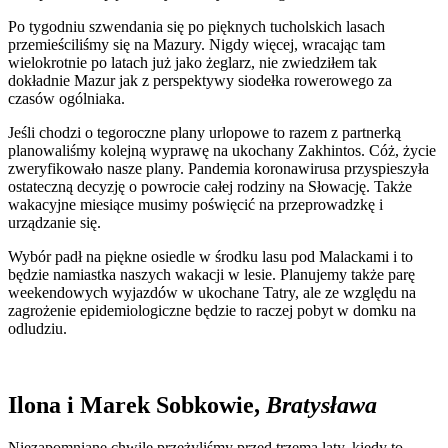
Po tygodniu szwendania się po pięknych tucholskich lasach
przemieściliśmy się na Mazury. Nigdy więcej, wracając tam
wielokrotnie po latach już jako żeglarz, nie zwiedziłem tak
dokładnie Mazur jak z perspektywy siodełka rowerowego za
czasów ogólniaka.
Jeśli chodzi o tegoroczne plany urlopowe to razem z partnerką
planowaliśmy kolejną wyprawę na ukochany Zakhintos. Cóż, życie
zweryfikowało nasze plany. Pandemia koronawirusa przyspieszyła
ostateczną decyzję o powrocie całej rodziny na Słowację. Także
wakacyjne miesiące musimy poświęcić na przeprowadzkę i
urządzanie się.
Wybór padł na piękne osiedle w środku lasu pod Malackami i to
będzie namiastka naszych wakacji w lesie. Planujemy także parę
weekendowych wyjazdów w ukochane Tatry, ale ze względu na
zagrożenie epidemiologiczne będzie to raczej pobyt w domku na
odludziu.
Ilona i Marek Sobkowie,
Bratysława
Niezapomniane chwile przeżyliśmy przed trzema laty, kiedy to