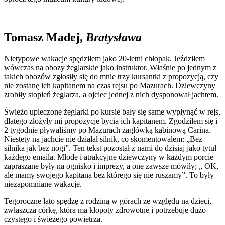
Tomasz Madej,
Bratysława
Nietypowe wakacje spędziłem jako 20-letni chłopak. Jeździłem
wówczas na obozy żeglarskie jako instruktor. Właśnie po jednym z
takich obozów zgłosiły się do mnie trzy kursantki z propozycją, czy
nie zostanę ich kapitanem na czas rejsu po Mazurach. Dziewczyny
zrobiły stopień żeglarza, a ojciec jednej z nich dysponował jachtem.
Świeżo upieczone żeglarki po kursie bały się same wypłynąć w rejs,
dlatego złożyły mi propozycje bycia ich kapitanem. Zgodziłem się i
2 tygodnie pływaliśmy po Mazurach żaglówką kabinową Carina.
Niestety na jachcie nie działał silnik, co skomentowałem: „Bez
silnika jak bez nogi”. Ten tekst pozostał z nami do dzisiaj jako tytuł
każdego emaila. Młode i atrakcyjne dziewczyny w każdym porcie
zapraszane były na ognisko i imprezy, a one zawsze mówiły; „ OK,
ale mamy swojego kapitana bez którego się nie ruszamy”. To były
niezapomniane wakacje.
Tegoroczne lato spędzę z rodziną w górach ze względu na dzieci,
zwłaszcza córkę, która ma kłopoty zdrowotne i potrzebuje dużo
czystego i świeżego powietrza.