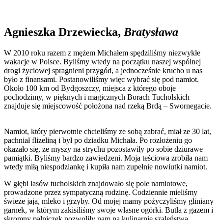
Agnieszka Drzewiecka,
Bratysława
W 2010 roku razem z mężem Michałem spędziliśmy niezwykłe
wakacje w Polsce. Byliśmy wtedy na początku naszej wspólnej
drogi życiowej spragnieni przygód, a jednocześnie krucho u nas
było z finansami. Postanowiliśmy więc wybrać się pod namiot.
Około 100 km od Bydgoszczy, miejsca z którego oboje
pochodzimy, w pięknych i magicznych Borach Tucholskich
znajduje się miejscowość położona nad rzeką Brdą – Swornegacie.
Namiot, który pierwotnie chcieliśmy ze sobą zabrać, miał ze 30 lat,
pachniał flizeliną i był po dziadku Michała. Po rozłożeniu go
okazało się, że myszy na strychu pozostawiły po sobie dziurawe
pamiątki. Byliśmy bardzo zawiedzeni. Moja teściowa zrobiła nam
wtedy miłą niespodziankę i kupiła nam zupełnie nowiutki namiot.
W głębi lasów tucholskich znajdowało się pole namiotowe,
prowadzone przez sympatyczną rodzinę. Codziennie mieliśmy
świeże jaja, mleko i grzyby. Od mojej mamy pożyczyliśmy gliniany
garnek, w którym zakisiliśmy swoje własne ogórki. Butla z gazem i
skromny palniczek pozwoliły nam na kulinarnie szaleństwa.