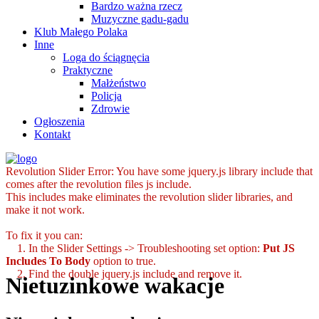
Bardzo ważna rzecz
Muzyczne gadu-gadu
Klub Małego Polaka
Inne
Loga do ściągnęcia
Praktyczne
Małżeństwo
Policja
Zdrowie
Ogłoszenia
Kontakt
Revolution Slider Error: You have some jquery.js library include that
comes after the revolution files js include.
This includes make eliminates the revolution slider libraries, and
make it not work.
To fix it you can:
1. In the Slider Settings -> Troubleshooting set option:
Put JS
Includes To Body
option to true.
2. Find the double jquery.js include and remove it.
Nietuzinkowe wakacje