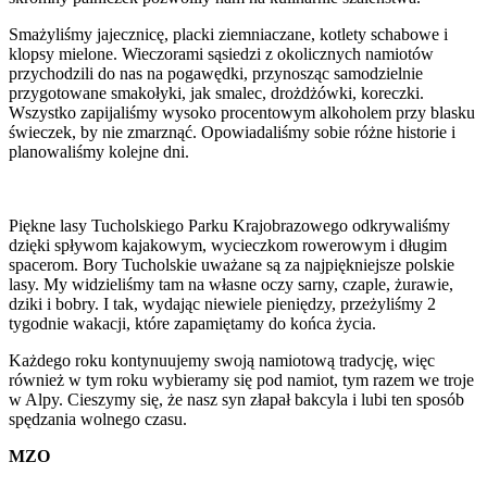
Smażyliśmy jajecznicę, placki ziemniaczane, kotlety schabowe i
klopsy mielone. Wieczorami sąsiedzi z okolicznych namiotów
przychodzili do nas na pogawędki, przynosząc samodzielnie
przygotowane smakołyki, jak smalec, drożdżówki, koreczki.
Wszystko zapijaliśmy wysoko procentowym alkoholem przy blasku
świeczek, by nie zmarznąć. Opowiadaliśmy sobie różne historie i
planowaliśmy kolejne dni.
Piękne lasy Tucholskiego Parku Krajobrazowego odkrywaliśmy
dzięki spływom kajakowym, wycieczkom rowerowym i długim
spacerom. Bory Tucholskie uważane są za najpiękniejsze polskie
lasy. My widzieliśmy tam na własne oczy sarny, czaple, żurawie,
dziki i bobry. I tak, wydając niewiele pieniędzy, przeżyliśmy 2
tygodnie wakacji, które zapamiętamy do końca życia.
Każdego roku kontynuujemy swoją namiotową tradycję, więc
również w tym roku wybieramy się pod namiot, tym razem we troje
w Alpy. Cieszymy się, że nasz syn złapał bakcyla i lubi ten sposób
spędzania wolnego czasu.
MZO