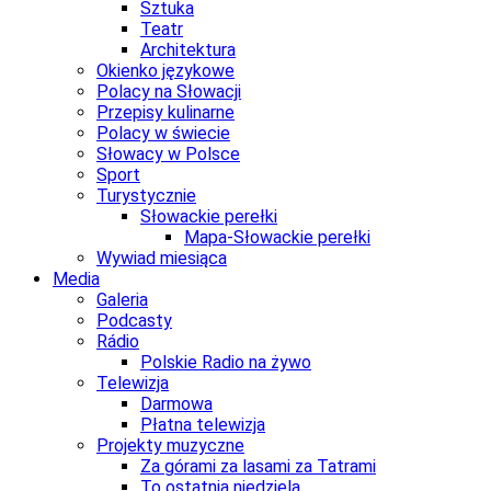
Sztuka
Teatr
Architektura
Okienko językowe
Polacy na Słowacji
Przepisy kulinarne
Polacy w świecie
Słowacy w Polsce
Sport
Turystycznie
Słowackie perełki
Mapa-Słowackie perełki
Wywiad miesiąca
Media
Galeria
Podcasty
Rádio
Polskie Radio na żywo
Telewizja
Darmowa
Płatna telewizja
Projekty muzyczne
Za górami za lasami za Tatrami
To ostatnia niedziela