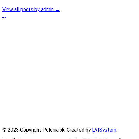
View all posts by admin
→
Partnerzy
Publikacje wyrażają jedynie poglądy autorów i nie mogą być 
Zadanie współfinansowane ze środków Kancelarii Senatu w rama
© 2023 Copyright Polonia.sk. Created by
LVISystem
.