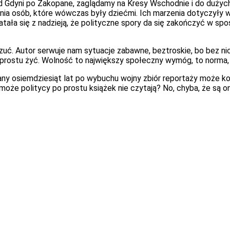
od Gdyni po Zakopane, zaglądamy na Kresy Wschodnie i do dużych
nia osób, które wówczas były dziećmi. Ich marzenia dotyczyły w
latała się z nadzieją, że polityczne spory da się zakończyć w sp
zuć. Autor serwuje nam sytuacje zabawne, beztroskie, bo bez ni
o prostu żyć. Wolność to największy społeczny wymóg, to norma,
any osiemdziesiąt lat po wybuchu wojny zbiór reportaży może 
może politycy po prostu książek nie czytają? No, chyba, że są one