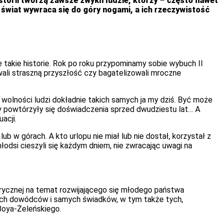
storii tworzą zawsze zwykli ludzie, którzy – często nawet
 świat wywraca się do góry nogami, a ich rzeczywistość
e takie historie. Rok po roku przypominamy sobie wybuch II
ali straszną przyszłość czy bagatelizowali mroczne
 wolności ludzi dokładnie takich samych ja my dziś. Być może
 by powtórzyły się doświadczenia sprzed dwudziestu lat… A
acji.
b w górach. A kto urlopu nie miał lub nie dostał, korzystał z
 młodsi cieszyli się każdym dniem, nie zwracając uwagi na
rycznej na temat rozwijającego się młodego państwa
wych dowódców i samych świadków, w tym także tych,
 Boya-Żeleńskiego.