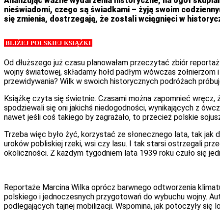
Analizując ważne wydarzenia historyczne, na ogół skupiamy
nieświadomi, czego są świadkami – żyją swoim codziennym
się zmienia, dostrzegają, że zostali wciągnięci w historycz
BLIŻEJ POLSKIEJ KSIĄŻKI
Od dłuższego już czasu planowałam przeczytać zbiór reporta
wojny światowej, składamy hołd padłym wówczas żołnierzom i c
przewidywania? Wilk w swoich historycznych podróżach próbuj
Książkę czyta się świetnie. Czasami można zapomnieć wręcz, ż
spodziewali się oni jakichś niedogodności, wynikających z ówc
nawet jeśli coś takiego by zagrażało, to przecież polskie soju
Trzeba więc było żyć, korzystać ze słonecznego lata, tak jak d
uroków pobliskiej rzeki, wsi czy lasu. I tak starsi ostrzegali 
okoliczności. Z każdym tygodniem lata 1939 roku czuło się jed
Reportaże Marcina Wilka oprócz barwnego odtworzenia klimatu
polskiego i jednoczesnych przygotowań do wybuchu wojny. Au
podlegających tajnej mobilizacji. Wspomina, jak potoczyły się