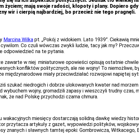
 się na ich aspektach politycznych. Jednak tło wielkiej hi
 życiem; mają swoje radości, kłopoty i plany. Dopiero gdy
ny wir i cierpią najbardziej, bo przecież nie tego pragnęli.
ży
Marcina Wilka
pt. „Pokój z widokiem. Lato 1939”. Ciekawią mni
ywilom. Co czuli wówczas zwykli ludzie, tacy jak my? Przeczuw
e odpowiedzieć na te pytania.
e zawarte w niej miniaturowe opowieści opisują ostatnie chwile
zesnych konfliktów politycznych, ale nie wojny! To niemożliwe,
sze międzynarodowe miały przeciwdziałać rozwojowi napiętej sytu
ziś szukać niedrogich i dobrze ulokowanych kwater nad morzem lu
przed wybuchem wojny, gromadzili zapasy i wieszczyli trudny czas,
nak, że nad Polskę przychodzi czarna chmura.
 wakacyjnych miesięcy dostarczają solidną dawkę wiedzy histo
tor przytacza artykuły z gazet, wypowiedzi polityków, wojsko
 losy znanych i sławnych tamtej epoki: Gombrowicza, Witkacego,