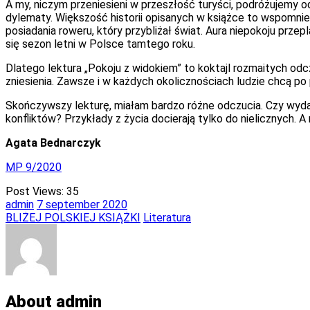
A my, niczym przeniesieni w przeszłość turyści, podróżujemy 
dylematy. Większość historii opisanych w książce to wspomnie
posiadania roweru, który przybliżał świat. Aura niepokoju przep
się sezon letni w Polsce tamtego roku.
Dlatego lektura „Pokoju z widokiem” to koktajl rozmaitych odc
zniesienia. Zawsze i w każdych okolicznościach ludzie chcą p
Skończywszy lekturę, miałam bardzo różne odczucia. Czy wyd
konfliktów? Przykłady z życia docierają tylko do nielicznych. A 
Agata Bednarczyk
MP 9/2020
Post Views:
35
admin
7
september
2020
BLIŻEJ POLSKIEJ KSIĄŻKI
Literatura
About admin