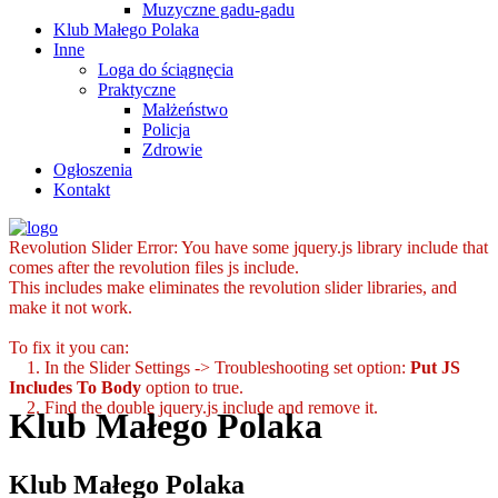
Muzyczne gadu-gadu
Klub Małego Polaka
Inne
Loga do ściągnęcia
Praktyczne
Małżeństwo
Policja
Zdrowie
Ogłoszenia
Kontakt
Revolution Slider Error: You have some jquery.js library include that
comes after the revolution files js include.
This includes make eliminates the revolution slider libraries, and
make it not work.
To fix it you can:
1. In the Slider Settings -> Troubleshooting set option:
Put JS
Includes To Body
option to true.
2. Find the double jquery.js include and remove it.
Klub Małego Polaka
Klub Małego Polaka