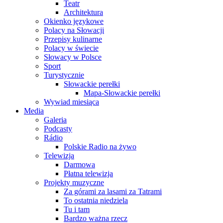
Teatr
Architektura
Okienko językowe
Polacy na Słowacji
Przepisy kulinarne
Polacy w świecie
Słowacy w Polsce
Sport
Turystycznie
Słowackie perełki
Mapa-Słowackie perełki
Wywiad miesiąca
Media
Galeria
Podcasty
Rádio
Polskie Radio na żywo
Telewizja
Darmowa
Płatna telewizja
Projekty muzyczne
Za górami za lasami za Tatrami
To ostatnia niedziela
Tu i tam
Bardzo ważna rzecz