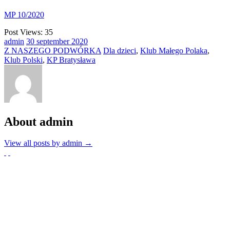
MP 10/2020
Post Views:
35
admin
30
september
2020
Z NASZEGO PODWÓRKA
Dla dzieci
,
Klub Małego Polaka
,
Klub Polski
,
KP Bratysława
About admin
View all posts by admin
→
Partnerzy
Publikacje wyrażają jedynie poglądy autorów i nie mogą być
utożsamiane z oficjalnym stanowiskiem Senatu RP ani Fundacji