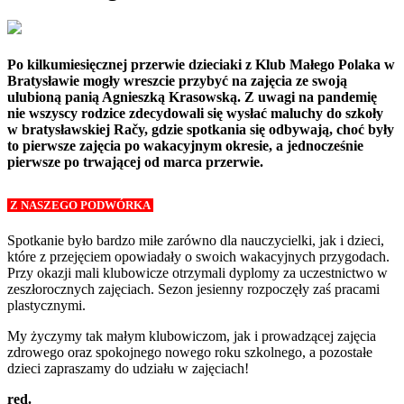
Po kilkumiesięcznej przerwie dzieciaki z Klub Małego Polaka w
Bratysławie mogły wreszcie przybyć na zajęcia ze swoją
ulubioną panią Agnieszką Krasowską. Z uwagi na pandemię
nie wszyscy rodzice zdecydowali się wysłać maluchy do szkoły
w bratysławskiej Račy, gdzie spotkania się odbywają, choć były
to pierwsze zajęcia po wakacyjnym okresie, a jednocześnie
pierwsze po trwającej od marca przerwie.
Z NASZEGO PODWÓRKA
Spotkanie było bardzo miłe zarówno dla nauczycielki, jak i dzieci,
które z przejęciem opowiadały o swoich wakacyjnych przygodach.
Przy okazji mali klubowicze otrzymali dyplomy za uczestnictwo w
zeszłorocznych zajęciach. Sezon jesienny rozpoczęły zaś pracami
plastycznymi.
My życzymy tak małym klubowiczom, jak i prowadzącej zajęcia
zdrowego oraz spokojnego nowego roku szkolnego, a pozostałe
dzieci zapraszamy do udziału w zajęciach!
red.