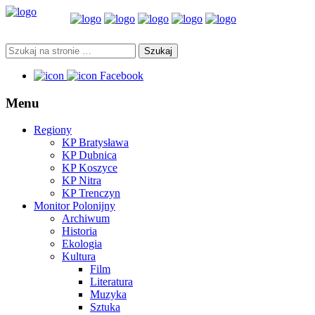
Facebook
Menu
Regiony
KP Bratysława
KP Dubnica
KP Koszyce
KP Nitra
KP Trenczyn
Monitor Polonijny
Archiwum
Historia
Ekologia
Kultura
Film
Literatura
Muzyka
Sztuka