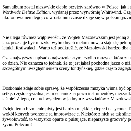
Sam album został niezwykle ciepło przyjęty zarówno w Polsce, jak i 
Wordwide Deluxe Edition
, wydanej przez wytwórnię Whirlwind. Częst
ukoronowaniem tego, co w ostatnim czasie dzieje się w polskim ja
Nie ulega również wątpliwości, że Wojtek Mazolewskim jest jedną z 
jazz przestaje być muzyką wybrednych melomanów, a staje się pełnopr
letnich festiwalach. Warto też podkreślić, że Mazolewski bardzo dba 
Czas najwyższy napisać o najważniejszym, czyli o muzyce, która zna
co dzień. Nie oznacza to jednak, że to jest jakaś pochodna jazzu o ni
szczególnym uwzględnieniem sceny londyńskiej, gdzie często zagląd
Doskonale zdaje sobie sprawę, że współczesna muzyka winna być opa
setkę, często słyszalna jest mechaniczna praca instrumentów, nierza
taśmie! Z tego, co uchwyciłem w jednym z wywiadów z Mazolewskim wł
Dzięki temu brzmienie płyty jest bardzo miękkie, ciepłe i nasycone. T
wokół których tworzone są improwizacje. Niektóre z nich są tak siln
żywiołowość, to wszystko oparte o pulsujące, nieparzyste groove’y p
życiu. Polecam!