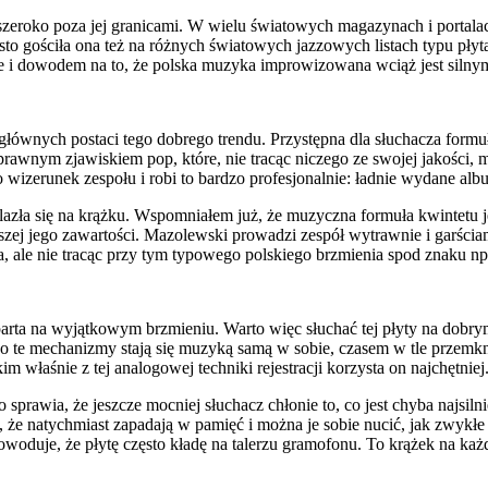
szeroko poza jej granicami. W wielu światowych magazynach i portalac
o gościła ona też na różnych światowych jazzowych listach typu płyta
zzie i dowodem na to, że polska muzyka improwizowana wciąż jest sil
głównych postaci tego dobrego trendu. Przystępna dla słuchacza formu
awnym zjawiskiem pop, które, nie tracąc niczego ze swojej jakości, m
o wizerunek zespołu i robi to bardzo profesjonalnie: ładnie wydane albu
lazła się na krążku. Wspomniałem już, że muzyczna formuła kwintetu je
ższej jego zawartości. Mazolewski prowadzi zespół wytrawnie i garściami 
a, ale nie tracąc przy tym typowego polskiego brzmienia spod znaku n
rta na wyjątkowym brzmieniu. Warto więc słuchać tej płyty na dobrym
dko te mechanizmy stają się muzyką samą w sobie, czasem w tle przemkni
aśnie z tej analogowej techniki rejestracji korzysta on najchętniej
o sprawia, że jeszcze mocniej słuchacz chłonie to, co jest chyba najsil
e, że natychmiast zapadają w pamięć i można je sobie nucić, jak zwyk
owoduje, że płytę często kładę na talerzu gramofonu. To krążek na ka