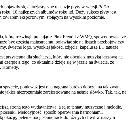
h pojawiły się entuzjastyczne recenzje płyty w wersji
Polka
 roku, 10 najlepszych albumów roku itd. Duży sukces płyty jest
nym towarem eksportowym, stojącym na wysokim poziomie.
ła, którą rozwinął, pracując z Pink Freud i z WMQ, spowodowała, że
oże być częścią mainstreamu, pojawiać się na listach przebojów czy
my, świetne logo, wysokiej jakości zdjęcia, kapelusze i… tatuaże.
st przystępna dla słuchacza, który nie obcuje z muzyką jazzową na
czerpie z tego, co aktualnie dzieje się w jazzie na świecie, ze
p. Komedy.
 sprzęcie, ponieważ jest ona nagrana bardzo dobrze, na tak zwaną
e jakieś niezrozumiałe zarejestrowane na taśmie słówko. Tak, tak, na
.
niejszą stroną tego wydawnictwa, a są to tematy muzyczne i melodie,
łe piosenki. Melodyjność, sposób operowania harmoniami,
żdą okazję, pełen emocji soundtrack do różnych chwil w naszym