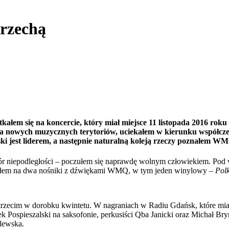
trzechą
ałem się na koncercie, który miał miejsce 11 listopada 2016 roku
ia nowych muzycznych terytoriów, uciekałem w kierunku współcze
ski jest liderem, a następnie naturalną koleją rzeczy poznałem W
r niepodległości – poczułem się naprawdę wolnym człowiekiem. Pod 
ieniłem na dwa nośniki z dźwiękami WMQ, w tym jeden winylowy –
Pol
 trzecim w dorobku kwintetu. W nagraniach w Radiu Gdańsk, które miał
ek Pospieszalski na saksofonie, perkusiści Qba Janicki oraz Michał 
lewska.