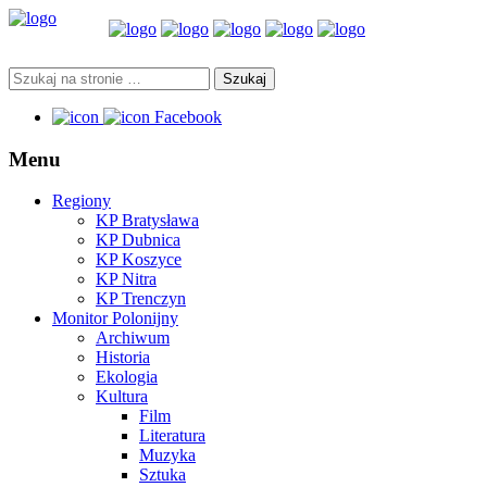
Facebook
Menu
Regiony
KP Bratysława
KP Dubnica
KP Koszyce
KP Nitra
KP Trenczyn
Monitor Polonijny
Archiwum
Historia
Ekologia
Kultura
Film
Literatura
Muzyka
Sztuka