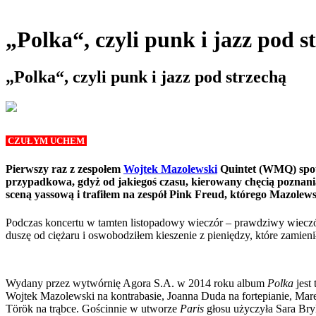
„Polka“, czyli punk i jazz pod s
„Polka“, czyli punk i jazz pod strzechą
CZUŁYM UCHEM
Pierwszy raz z zespołem
Wojtek Mazolewski
Quintet (WMQ) spotk
przypadkowa, gdyż od jakiegoś czasu, kierowany chęcią poznan
sceną yassową i trafiłem na zespół Pink Freud, którego Mazolew
Podczas koncertu w tamten listopadowy wieczór – prawdziwy wieczó
duszę od ciężaru i oswobodziłem kieszenie z pieniędzy, które zam
Wydany przez wytwórnię Agora S.A. w 2014 roku album
Polka
jest
Wojtek Mazolewski na kontrabasie, Joanna Duda na fortepianie, Mar
Török na trąbce. Gościnnie w utworze
Paris
głosu użyczyła Sara Bry