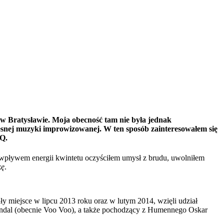
 w Bratysławie. Moja obecność tam nie była jednak
snej muzyki improwizowanej. W ten sposób zainteresowałem się
MQ.
wpływem energii kwintetu oczyściłem umysł z brudu, uwolniłem
kę
.
y miejsce w lipcu 2013 roku oraz w lutym 2014, wzięli udział
Bryndal (obecnie Voo Voo), a także pochodzący z Humennego Oskar