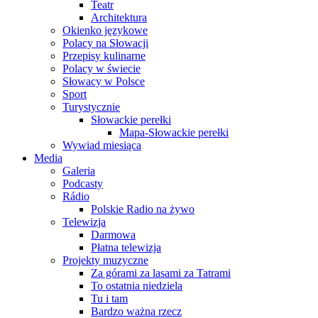
Teatr
Architektura
Okienko językowe
Polacy na Słowacji
Przepisy kulinarne
Polacy w świecie
Słowacy w Polsce
Sport
Turystycznie
Słowackie perełki
Mapa-Słowackie perełki
Wywiad miesiąca
Media
Galeria
Podcasty
Rádio
Polskie Radio na żywo
Telewizja
Darmowa
Płatna telewizja
Projekty muzyczne
Za górami za lasami za Tatrami
To ostatnia niedziela
Tu i tam
Bardzo ważna rzecz