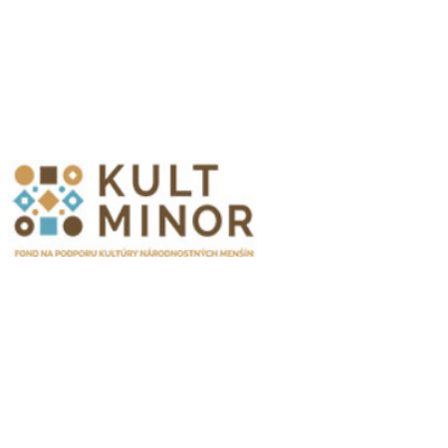
Partnerzy
Publikacje wyrażają jedynie poglądy autorów i nie mogą być utożs