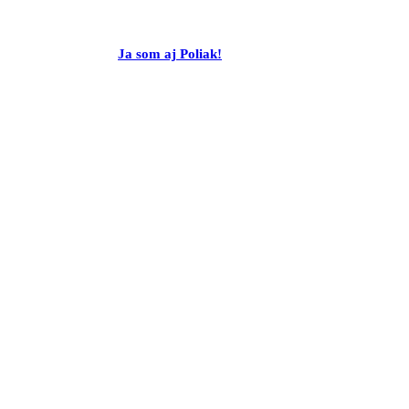
Ja som aj Poliak!
kom na Wschodzie” im. Jana Olszewskiego.