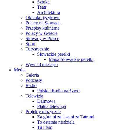
Sztuka
Teatr
Architektura
Okienko językowe
Polacy na Słowacji
Przepisy kulinarne
Polacy w świecie
Słowacy w Polsce
Sport
Turystycznie
Słowackie perełki
Mapa-Słowackie perełki
Wywiad miesiąca
Media
Galeria
Podcasty
Rádio
Polskie Radio na żywo
Telewizja
Darmowa
Płatna telewizja
Projekty muzyczne
Za górami za lasami za Tatrami
To ostatnia niedziela
Tu i tam