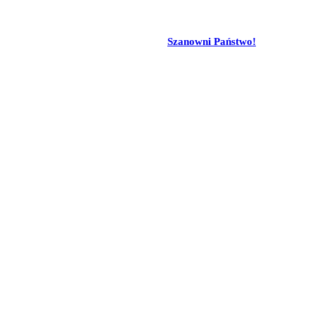
Szanowni Państwo!
amiane z oficjalnym stanowiskiem Senatu RP ani Fundacji „Pomoc Pola