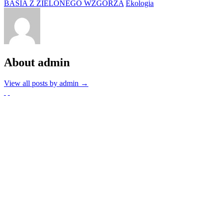
BASIA Z ZIELONEGO WZGÓRZA
Ekologia
About admin
View all posts by admin
→
Partnerzy
Publikacje wyrażają jedynie poglądy autorów i nie mogą być
utożsamiane z oficjalnym stanowiskiem Senatu RP ani Fundacji
„Pomoc Polakom na Wschodzie” im. Jana Olszewskiego.