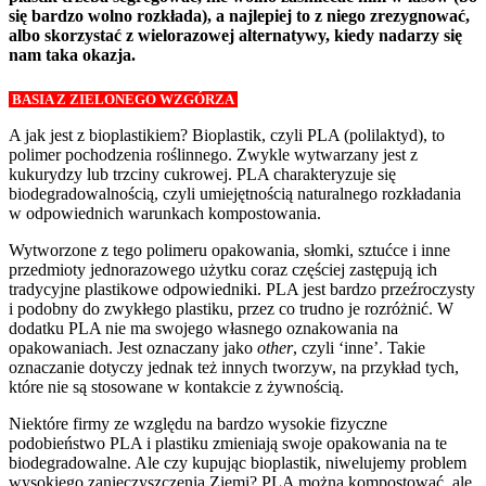
się bardzo wolno rozkłada), a najlepiej to z niego zrezygnować,
albo skorzystać z wielorazowej alternatywy, kiedy nadarzy się
nam taka okazja.
BASIA Z ZIELONEGO WZGÓRZA
A jak jest z bioplastikiem? Bioplastik, czyli PLA (polilaktyd), to
polimer pochodzenia roślinnego. Zwykle wytwarzany jest z
kukurydzy lub trzciny cukrowej. PLA charakteryzuje się
biodegradowalnością, czyli umiejętnością naturalnego rozkładania
w odpowiednich warunkach kompostowania.
Wytworzone z tego polimeru opakowania, słomki, sztućce i inne
przedmioty jednorazowego użytku coraz częściej zastępują ich
tradycyjne plastikowe odpowiedniki. PLA jest bardzo przeźroczysty
i podobny do zwykłego plastiku, przez co trudno je rozróżnić. W
dodatku PLA nie ma swojego własnego oznakowania na
opakowaniach. Jest oznaczany jako
other
, czyli ‘inne’. Takie
oznaczanie dotyczy jednak też innych tworzyw, na przykład tych,
które nie są stosowane w kontakcie z żywnością.
Niektóre firmy ze względu na bardzo wysokie fizyczne
podobieństwo PLA i plastiku zmieniają swoje opakowania na te
biodegradowalne. Ale czy kupując bioplastik, niwelujemy problem
wysokiego zanieczyszczenia Ziemi? PLA można kompostować, ale