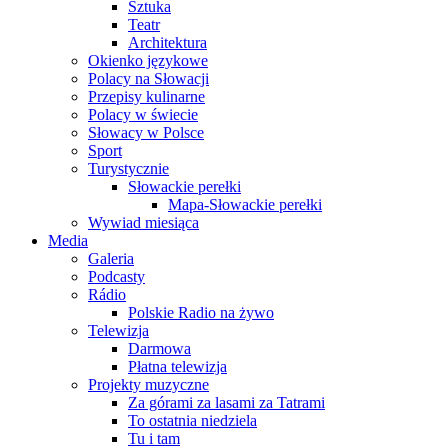
Sztuka
Teatr
Architektura
Okienko językowe
Polacy na Słowacji
Przepisy kulinarne
Polacy w świecie
Słowacy w Polsce
Sport
Turystycznie
Słowackie perełki
Mapa-Słowackie perełki
Wywiad miesiąca
Media
Galeria
Podcasty
Rádio
Polskie Radio na żywo
Telewizja
Darmowa
Płatna telewizja
Projekty muzyczne
Za górami za lasami za Tatrami
To ostatnia niedziela
Tu i tam