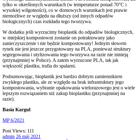
tylko w określonych warunkach (w temperaturze ponad 70°C i
wysokiej wilgotności), co w domowych warunkach jest prawie
niemożliwe ze względu na dłuższy (od innych odpadów
biologicznych) czas rozkładu tego tworzywa.
W dodatku jeśli wyrzucimy bioplastik do odpadów biologicznych,
w miejskiej kompostowni zostanie on potraktowany jako
zanieczyszczenie i nie będzie kompostowany! Jednym słowem
rynek nie jest jeszcze przygotowany na PLA, ponieważ struktury
segregowania i utylizowania tego tworzywa na razie nie istnieją
(przynajmniej w Polsce). A zatem wyrzucone PLA, tak jak
większość plastiku, trafia do spalarni.
Podsumowując, bioplastik jest bardzo dobrym zamiennikiem
zwykłego plastiku, ale ze względu na brak infrastruktury jego
kompostowania, wybranie opakowania wielorazowego jest o wiele
lepszym rozwiązaniem niż zakup bioplastiku (przynajmniej na
razie).
Basia Kargul
MP 6/2021
Post Views:
111
admin
26
máj
2021