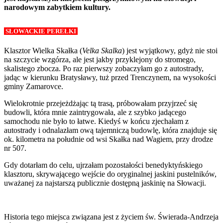
narodowym zabytkiem kultury.
SŁOWACKIE PEREŁKI
Klasztor Wielka Skałka (
Velka Skalka
) jest wyjątkowy, gdyż nie stoi
na szczycie wzgórza, ale jest jakby przyklejony do stromego,
skalistego zbocza. Po raz pierwszy zobaczyłam go z autostrady,
jadąc w kierunku Bratysławy, tuż przed Trenczynem, na wysokości
gminy Zamarovce.
Wielokrotnie przejeżdżając tą trasą, próbowałam przyjrzeć się
budowli, która mnie zaintrygowała, ale z szybko jadącego
samochodu nie było to łatwe. Kiedyś w końcu zjechałam z
autostrady i odnalazłam ową tajemniczą budowlę, która znajduje się
ok. kilometra na południe od wsi Skałka nad Wagiem, przy drodze
nr 507.
Gdy dotarłam do celu, ujrzałam pozostałości benedyktyńskiego
klasztoru, skrywającego wejście do oryginalnej jaskini pustelników,
uważanej za najstarszą publicznie dostępną jaskinię na Słowacji.
Historia tego miejsca związana jest z życiem św. Świerada-Andrzeja