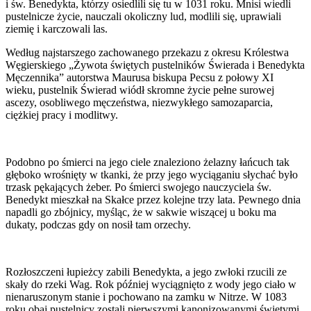
i św. Benedykta, którzy osiedlili się tu w 1031 roku. Mnisi wiedli
pustelnicze życie, nauczali okoliczny lud, modlili się, uprawiali
ziemię i karczowali las.
Według najstarszego zachowanego przekazu z okresu Królestwa
Węgierskiego „Żywota świętych pustelników Świerada i Benedykta
Męczennika” autorstwa Maurusa biskupa Pecsu z połowy XI
wieku, pustelnik Świerad wiódł skromne życie pełne surowej
ascezy, osobliwego męczeństwa, niezwykłego samozaparcia,
ciężkiej pracy i modlitwy.
Podobno po śmierci na jego ciele znaleziono żelazny łańcuch tak
głęboko wrośnięty w tkanki, że przy jego wyciąganiu słychać było
trzask pękających żeber. Po śmierci swojego nauczyciela św.
Benedykt mieszkał na Skałce przez kolejne trzy lata. Pewnego dnia
napadli go zbójnicy, myśląc, że w sakwie wiszącej u boku ma
dukaty, podczas gdy on nosił tam orzechy.
Rozłoszczeni łupieżcy zabili Benedykta, a jego zwłoki rzucili ze
skały do ​rzeki Wag. Rok później wyciągnięto z wody jego ciało w
nienaruszonym stanie i pochowano na zamku w Nitrze. W 1083
roku obaj pustelnicy zostali pierwszymi kanonizowanymi świętymi