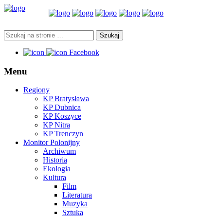
Facebook
Menu
Regiony
KP Bratysława
KP Dubnica
KP Koszyce
KP Nitra
KP Trenczyn
Monitor Polonijny
Archiwum
Historia
Ekologia
Kultura
Film
Literatura
Muzyka
Sztuka