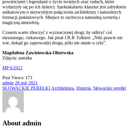
powieściami i legendami o życiu świętych oraz cudach, które
wydarzyły się po ich śmierci. Spektakularny klasztor jest zabytkiem
unikatowym o niezwykłym połączeniu architektury i naturalnych
formacji jaskiniowych. Miejsce to zachwyca naturalną scenerią i
magiczną atmosferą.
Czasem warto zboczyć z wyznaczonej drogi, by odkryć coś
nieznanego, ciekawego. Jak pisał J.R.R Tolkien: „Nikt prawie nie
wie, dokąd go zaprowadzi droga, póki nie stanie u celu”.
Magdalena Zawistowska-Olszewska
Zdjęcia: autorka
MP 6/2021
Post Views:
173
admin
28
máj
2021
SŁOWACKIE PEREŁKI
Architektura
,
Historia
,
Słowackie perełki
About admin