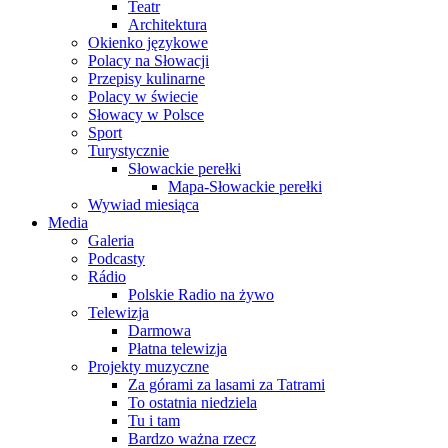
Teatr
Architektura
Okienko językowe
Polacy na Słowacji
Przepisy kulinarne
Polacy w świecie
Słowacy w Polsce
Sport
Turystycznie
Słowackie perełki
Mapa-Słowackie perełki
Wywiad miesiąca
Media
Galeria
Podcasty
Rádio
Polskie Radio na żywo
Telewizja
Darmowa
Płatna telewizja
Projekty muzyczne
Za górami za lasami za Tatrami
To ostatnia niedziela
Tu i tam
Bardzo ważna rzecz