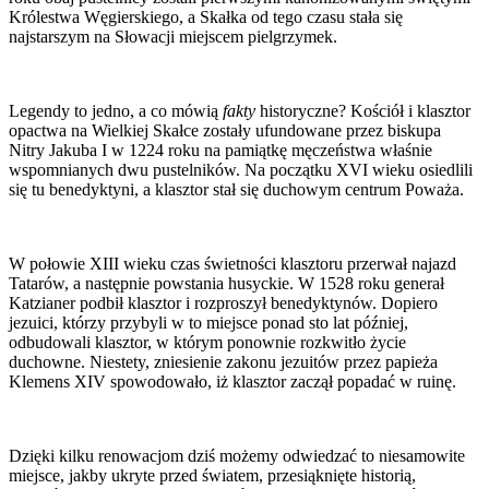
Królestwa Węgierskiego, a Skałka od tego czasu stała się
najstarszym na Słowacji miejscem pielgrzymek.
Legendy to jedno, a co mówią
fakty
historyczne? Kościół i klasztor
opactwa na Wielkiej Skałce zostały ufundowane przez biskupa
Nitry Jakuba I w 1224 roku na pamiątkę męczeństwa właśnie
wspomnianych dwu pustelników. Na początku XVI wieku osiedlili
się tu benedyktyni, a klasztor stał się duchowym centrum Poważa.
W połowie XIII wieku czas świetności klasztoru przerwał najazd
Tatarów, a następnie powstania husyckie. W 1528 roku generał
Katzianer podbił klasztor i rozproszył benedyktynów. Dopiero
jezuici, którzy przybyli w to miejsce ponad sto lat później,
odbudowali klasztor, w którym ponownie rozkwitło życie
duchowne. Niestety, zniesienie zakonu jezuitów przez papieża
Klemens XIV spowodowało, iż klasztor zaczął popadać w ruinę.
Dzięki kilku renowacjom dziś możemy odwiedzać to niesamowite
miejsce, jakby ukryte przed światem, przesiąknięte historią,