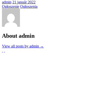
admin
21
január
2022
Ogłoszenie
Ogłoszenia
About admin
View all posts by admin
→
Partnerzy
Publikacje wyrażają jedynie poglądy autorów i nie mogą być
utożsamiane z oficjalnym stanowiskiem Senatu RP ani Fundacji
„Pomoc Polakom na Wschodzie” im. Jana Olszewskiego.