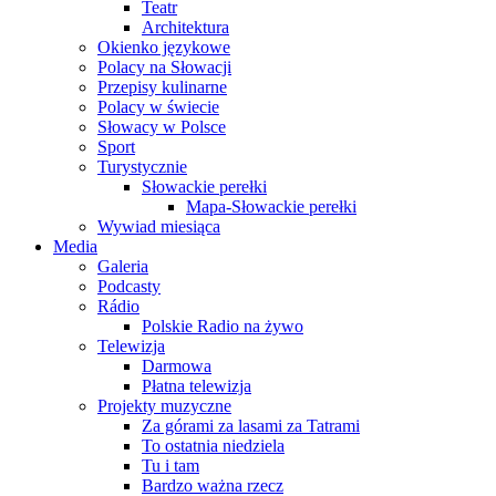
Teatr
Architektura
Okienko językowe
Polacy na Słowacji
Przepisy kulinarne
Polacy w świecie
Słowacy w Polsce
Sport
Turystycznie
Słowackie perełki
Mapa-Słowackie perełki
Wywiad miesiąca
Media
Galeria
Podcasty
Rádio
Polskie Radio na żywo
Telewizja
Darmowa
Płatna telewizja
Projekty muzyczne
Za górami za lasami za Tatrami
To ostatnia niedziela
Tu i tam
Bardzo ważna rzecz