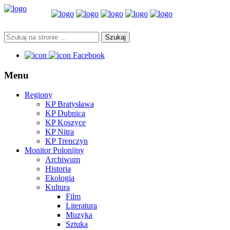
Facebook
Menu
Regiony
KP Bratysława
KP Dubnica
KP Koszyce
KP Nitra
KP Trenczyn
Monitor Polonijny
Archiwum
Historia
Ekologia
Kultura
Film
Literatura
Muzyka
Sztuka