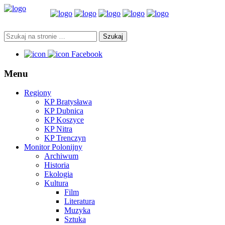
Facebook
Menu
Regiony
KP Bratysława
KP Dubnica
KP Koszyce
KP Nitra
KP Trenczyn
Monitor Polonijny
Archiwum
Historia
Ekologia
Kultura
Film
Literatura
Muzyka
Sztuka