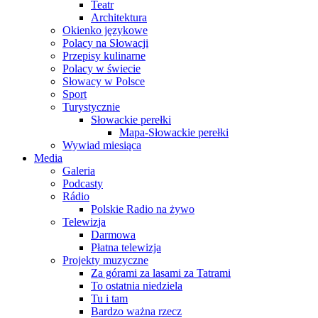
Teatr
Architektura
Okienko językowe
Polacy na Słowacji
Przepisy kulinarne
Polacy w świecie
Słowacy w Polsce
Sport
Turystycznie
Słowackie perełki
Mapa-Słowackie perełki
Wywiad miesiąca
Media
Galeria
Podcasty
Rádio
Polskie Radio na żywo
Telewizja
Darmowa
Płatna telewizja
Projekty muzyczne
Za górami za lasami za Tatrami
To ostatnia niedziela
Tu i tam
Bardzo ważna rzecz