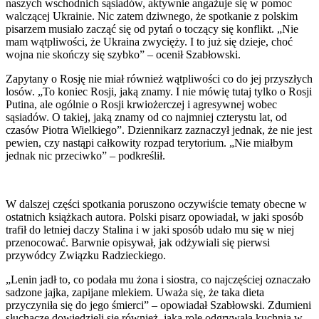
naszych wschodnich sąsiadów, aktywnie angażuje się w pomoc
walczącej Ukrainie. Nic zatem dziwnego, że spotkanie z polskim
pisarzem musiało zacząć się od pytań o toczący się konflikt. „Nie
mam wątpliwości, że Ukraina zwycięży. I to już się dzieje, choć
wojna nie skończy się szybko” – ocenił Szabłowski.
Zapytany o Rosję nie miał również wątpliwości co do jej przyszłych
losów. „To koniec Rosji, jaką znamy. I nie mówię tutaj tylko o Rosji
Putina, ale ogólnie o Rosji krwiożerczej i agresywnej wobec
sąsiadów. O takiej, jaką znamy od co najmniej czterystu lat, od
czasów Piotra Wielkiego”. Dziennikarz zaznaczył jednak, że nie jest
pewien, czy nastąpi całkowity rozpad terytorium. „Nie miałbym
jednak nic przeciwko” – podkreślił.
W dalszej części spotkania poruszono oczywiście tematy obecne w
ostatnich książkach autora. Polski pisarz opowiadał, w jaki sposób
trafił do letniej daczy Stalina i w jaki sposób udało mu się w niej
przenocować. Barwnie opisywał, jak odżywiali się pierwsi
przywódcy Związku Radzieckiego.
„Lenin jadł to, co podała mu żona i siostra, co najczęściej oznaczało
sadzone jajka, zapijane mlekiem. Uważa się, że taka dieta
przyczyniła się do jego śmierci” – opowiadał Szabłowski. Zdumieni
słuchacze dowiedzieli się również, jaką rolę odgrywała kuchnia w