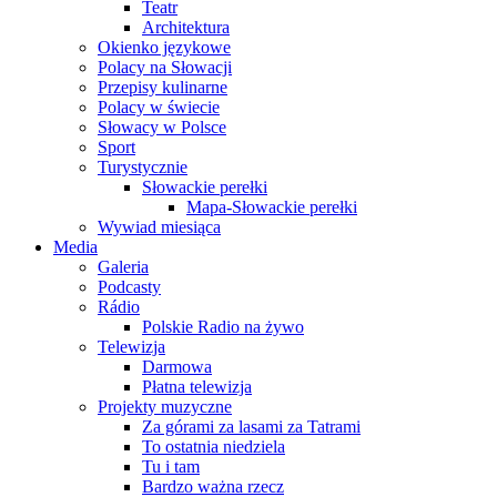
Teatr
Architektura
Okienko językowe
Polacy na Słowacji
Przepisy kulinarne
Polacy w świecie
Słowacy w Polsce
Sport
Turystycznie
Słowackie perełki
Mapa-Słowackie perełki
Wywiad miesiąca
Media
Galeria
Podcasty
Rádio
Polskie Radio na żywo
Telewizja
Darmowa
Płatna telewizja
Projekty muzyczne
Za górami za lasami za Tatrami
To ostatnia niedziela
Tu i tam
Bardzo ważna rzecz