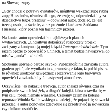
na Słowacji zupę.
„Gdy chodzi o potrawy dyktatorów, mógłbym wskazać zupę rybną
zupę Husseinów, również dlatego, że czuję się odpowiedzialny za
dziedzictwo tegoż przepisu” – opowiadał autor, dodając, że jest
trzecią osobą na świecie, zaraz po żonie i kucharzu Saddama
Husseina, który poznał ten tajemniczy przepis.
Na koniec autor opowiedział o najbliższych planach
wydawniczych. „Chciałbym dokończyć rozpoczęty projekt,
związany z kontynuacją mojej książki
Tańczące niedźwiedzie
. Tym
razem będzie to opowieść o Chinach, a temat będzie nawiązywał do
misiów panda“ – zdradził.
Spotkanie upłynęło bardzo szybko. Publiczność nie zasypała autora
gradem pytań, ale wynikało to z pewnością z faktu, iż polski pisarz
to również urodzony gawędziarz i przerywanie jego barwnych
opowieści zaszkodziłoby fantastycznej atmosferze.
Oczywiście, jak nakazuje tradycja, autor znalazł również czas na
podpisanie swoich książek, a długość kolejki, która ustawiła się w
tym celu, robiła niemałe wrażenie. Czekamy zatem na kolejne
reportaże Witolda Szabłowskiego z nadzieją, że pojawi się słowacki
przekład, a autor ponownie zdecyduje się przedstawić ją słowackim
czytelnikom osobiście.