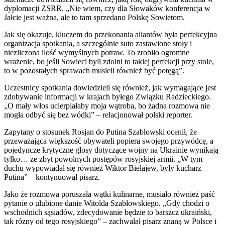
dyplomacji ZSRR. „Nie wiem, czy dla Słowaków konferencja w
Jałcie jest ważna, ale to tam sprzedano Polskę Sowietom.
Jak się okazuje, kluczem do przekonania aliantów była perfekcyjna
organizacja spotkania, a szczególnie suto zastawione stoły i
niezliczona ilość wymyślnych potraw. To zrobiło ogromne
wrażenie, bo jeśli Sowieci byli zdolni to takiej perfekcji przy stole,
to w pozostałych sprawach musieli również być potęgą”.
Uczestnicy spotkania dowiedzieli się również, jak wymagające jest
zdobywanie informacji w krajach byłego Związku Radzieckiego.
„O mały włos ucierpiałaby moja wątroba, bo żadna rozmowa nie
mogła odbyć się bez wódki” – relacjonował polski reporter.
Zapytany o stosunek Rosjan do Putina Szabłowski ocenił, że
przeważająca większość obywateli popiera swojego przywódcę, a
pojedyncze krytyczne głosy dotyczące wojny na Ukrainie wynikają
tylko… ze zbyt powolnych postępów rosyjskiej armii. „W tym
duchu wypowiadał się również Wiktor Biełajew, były kucharz
Putina” – kontynuował pisarz.
Jako że rozmowa poruszała wątki kulinarne, musiało również paść
pytanie o ulubione danie Witolda Szabłowskiego. „Gdy chodzi o
wschodnich sąsiadów, zdecydowanie będzie to barszcz ukraiński,
tak różny od tego rosyjskiego” – zachwalał pisarz znaną w Polsce i