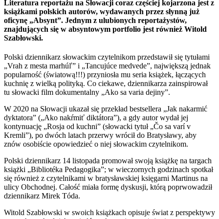
Literatura reportażu na Słowacji coraz częściej kojarzona jest z
książkami polskich autorów, wydawanych przez słynną już
oficynę „Absynt”. Jednym z ulubionych reportażystów,
znajdujących się w absyntowym portfolio jest również Witold
Szabłowski.
Polski dziennikarz słowackim czytelnikom przedstawił się tytułami
„Vrah z mesta marhúľ” i „Tancujúce medvede”, największą jednak
popularność (światową!!!) przyniosła mu seria książek, łączących
kuchnię z wielką polityką. Co ciekawe, dziennikarza zainspirował
tu słowacki film dokumentalny „Ako sa varia dejiny”.
W 2020 na Słowacji ukazał się przekład bestsellera „Jak nakarmić
dyktatora” („Ako nakŕmiť diktátora”), a gdy autor wydał jej
kontynuację „Rosja od kuchni” (słowacki tytuł „Čo sa varí v
Kremli”), po dwóch latach przerwy wrócił do Bratysławy, aby
znów osobiście opowiedzieć o niej słowackim czytelnikom.
Polski dziennikarz 14 listopada promował swoją książkę na targach
książki „Bibliotéka Pedagogika”; w wieczornych godzinach spotkał
się również z czytelnikami w bratysławskiej księgarni Martinus na
ulicy Obchodnej. Całość miała formę dyskusji, którą poprwowadził
dziennikarz Mirek Tóda.
Witold Szabłowski w swoich książkach opisuje świat z perspektywy