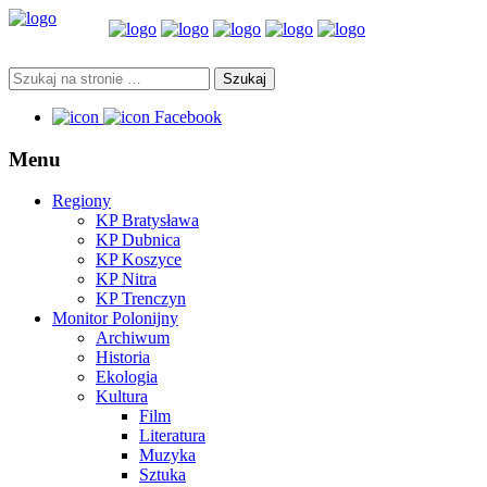
Facebook
Menu
Regiony
KP Bratysława
KP Dubnica
KP Koszyce
KP Nitra
KP Trenczyn
Monitor Polonijny
Archiwum
Historia
Ekologia
Kultura
Film
Literatura
Muzyka
Sztuka