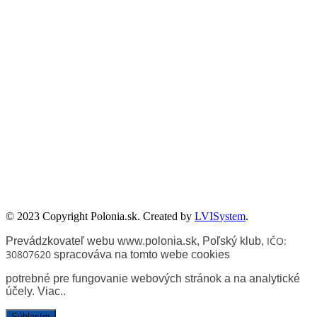
utożsamiane z oficjalnym stanowiskiem Senatu RP ani Fundacji
„Pomoc Polakom na Wschodzie” im. Jana Olszewskiego.
Zadanie współfinansowane ze środków Kancelarii Senatu w ramach
sprawowania opieki Senatu Rzeczypospolitej Polskiej nad Polonią i
Polakami za granicą w 2025 roku.
© 2023 Copyright Polonia.sk. Created by
LVISystem
.
IČO:
Prevádzkovateľ webu www.polonia.sk, Poľský klub
,
30807620
spracováva na tomto webe cookies
potrebné pre fungovanie webových stránok a na analytické
účely.
Viac.
.
Súhlasím